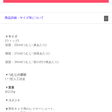
商品詳細・サイズ等について
▼サイズ
[ウィッグ]
前髪：20cm(つむじ~鼻あたり)
横髪：27cm(つむじ~頬骨あたり)
後髪：34cm(つむじ~首の付け根あたり)
▼つむじの形状
(＊)型人工頭皮
▼重量
約115g
▼コメント
★男性キャラ用のレイヤーショート。