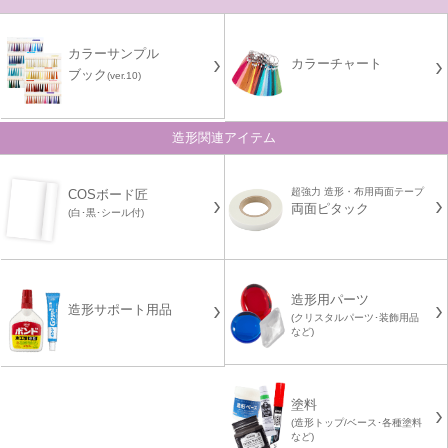
カラーサンプル
カラーチャート
ブック
(ver.10)
造形関連アイテム
超強力 造形・布用両面テープ
COSボード匠
両面ピタック
(白･黒･シール付)
造形用パーツ
造形サポート用品
(クリスタルパーツ･装飾用品
など)
塗料
(造形トップ/ベース･各種塗料
など)