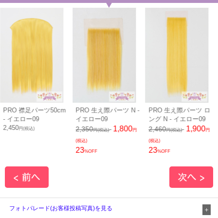
PRO 襟足パーツ50cm
PRO 生え際パーツ N -
PRO 生え際パーツ ロ
- イエロー09
イエロー09
ング N - イエロー09
2,450
1,800
1,900
2,350
2,460
円(税込)
円(税込)
円
円(税込)
円
(税込)
(税込)
23
23
%OFF
%OFF
フォトパレード(お客様投稿写真)を見る