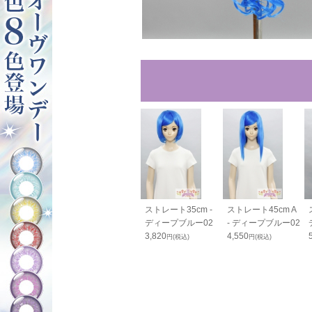
80cm - ディ
カールバンス80cm
ストレート35cm -
ストレート45cm A
ブルー02
- ディープブルー02
ディープブルー02
- ディープブルー02
0
2,420
3,820
4,550
円(税込)
円(税込)
円(税込)
円(税込)