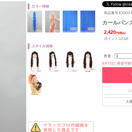
商品番号:EX003-8
カールバンス8
2,420
円(税込)
ポイント:121pt
数量：
8月7日に発送可能です
こ
大