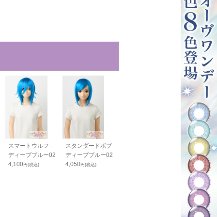
-
スマートウルフ -
スタンダードボブ -
PRO 生え際パーツ
毛束60cm - 
ディープブルー02
ディープブルー02
N - ディープブルー
プブルー02
4,100
4,050
02
1,200
円(税込)
円(税込)
円(税込)
2,350
円(税込)
1,800
円(税込)
23
%OFF