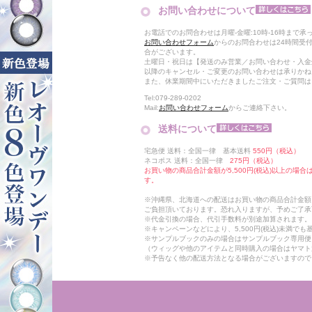
お問い合わせについて
お電話でのお問合わせは月曜-金曜:10時-16時まで承
お問い合わせフォーム
からのお問合わせは24時間受
合がございます。
土曜日・祝日は【発送のみ営業／お問い合わせ・入金
以降のキャンセル・ご変更のお問い合わせは承りかね
また、休業期間中にいただきましたご注文・ご質問は
Tel:079-289-0202
Mail:
お問い合わせフォーム
からご連絡下さい。
送料について
宅急便 送料：全国一律 基本送料
550円（税込）
ネコポス 送料：全国一律
275円（税込）
お買い物の商品合計金額が5,500円(税込)以上の場
す。
※沖縄県、北海道への配送はお買い物の商品合計金額に
ご負担頂いております。恐れ入りますが、予めご了承
※代金引換の場合、代引手数料が別途加算されます。
※キャンペーンなどにより、5,500円(税込)未満で
※サンプルブックのみの場合はサンプルブック専用便
（ウィッグや他のアイテムと同時購入の場合はヤマト
※予告なく他の配送方法となる場合がございますので