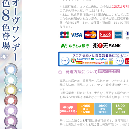
※1.銀行振込、コンビニ先払いの場合は
ご注文より7
ご了承の程をお願い申し上げます。
※2.は、払込票発行日から14日以内にコンビニでお
ご入金の確認がとれない場合、ご請求金額に回収事務
回、合計891円）また、金曜日・祝前日 15：00
なります。
発送方法について
商品のお届けは、兵庫県から発送させていただきます
配送方法は、商品によって、ヤマト運輸 宅急便・ヤ
ます。
（配送業者・配送方法は、予告なく変更する場合がご
お客様へのお届けは離島など一部の地域を除き、1~
只今ご注文頂くと
8月7日
に発送可能です。(8月7日14:
只今お振込みを頂くと
8月10日
に発送可能です。(8月7日