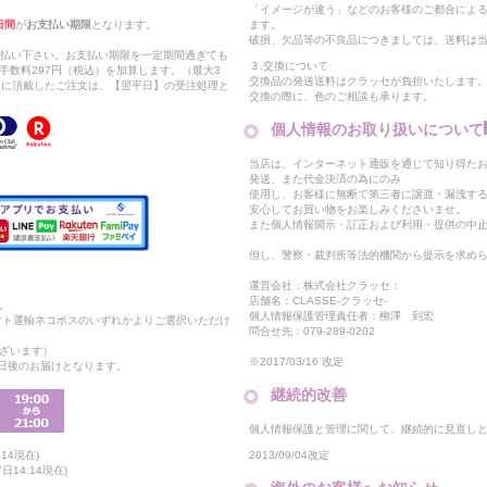
「イメージが違う」などのお客様のご都合によ
日間
が
お支払い期限
となります。
ます。
破損、欠品等の不良品につきましては、送料は
支払い下さい。お支払い期限を一定期間過ぎても
３.交換について
手数料297円（税込）を加算します。（最大3
交換品の発送送料はクラッセが負担いたします
以降に頂戴したご注文は、【翌平日】の受注処理と
交換の際に、色のご相談も承ります。
個人情報のお取り扱いについて
当店は、インターネット通販を通じて知り得たお
発送、また代金決済の為にのみ
使用し、お客様に無断で第三者に譲渡・漏洩す
安心してお買い物をお楽しみくださいませ。
また個人情報開示・訂正および利用・提供の中
但し、警察・裁判所等法的機関から提示を求め
運営会社：株式会社クラッセ：
店舗名：CLASSE-クラッセ-
。
個人情報保護管理責任者：柳澤 到宏
マト運輸ネコポスのいずれかよりご選択いただけ
問合せ先：079-289-0202
ざいます）
※2017/03/16 改定
2日後のお届けとなります。
継続的改善
個人情報保護と管理に関して、継続的に見直し
2013/09/04改定
14現在)
14:14現在)