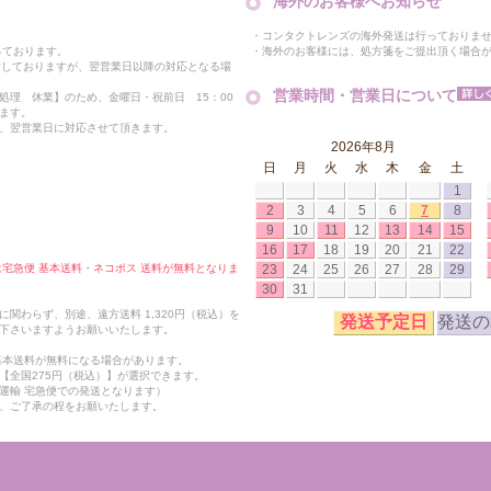
海外のお客様へお知らせ
・コンタクトレンズの海外発送は行っておりま
・海外のお客様には、処方箋をご提出頂く場合
っております。
付しておりますが、翌営業日以降の対応となる場
営業時間・営業日について
処理 休業】のため、金曜日・祝前日 15：00
ます。
、翌営業日に対応させて頂きます。
2026年8月
日
月
火
水
木
金
土
1
2
3
4
5
6
7
8
9
10
11
12
13
14
15
16
17
18
19
20
21
22
23
24
25
26
27
28
29
合は宅急便 基本送料・ネコポス 送料が無料となりま
30
31
関わらず、別途、遠方送料 1,320円（税込）を
発送予定日
発送の
下さいますようお願いいたします。
も基本送料が無料になる場合があります。
【全国275円（税込）】が選択できます。
運輸 宅急便での発送となります）
、ご了承の程をお願いたします。