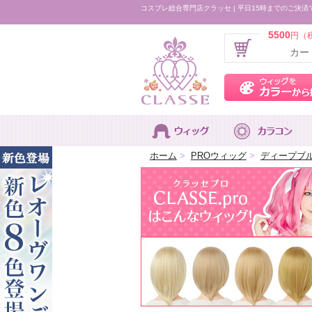
コスプレ総合専門店クラッセ | 平日15時までのご決済
5500
円（
カー
ホーム
>
PROウィッグ
>
ディープブ