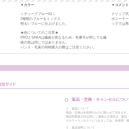
▼カラー
▼コメント
＜ディープブルー02＞
クリップ式
2種類のブルーをミックス
ポニーテー
明るいブルーに仕上げました。
ッグでは再
★色についてのご注意★
PROとSARAは繊維が異なるため、色番号が同じでも繊
維の色は同じではありません。
バンス・毛束の同時購入の際はご注意ください。
返品・交換・キャンセルについ
１．返品について
返品・交換は未使用のものに限らせて頂きます
商品到着後10日以内にご連絡なき場合は、返品
※カラーコンタクトにつきましては、未使用・箱
２．返品送料について