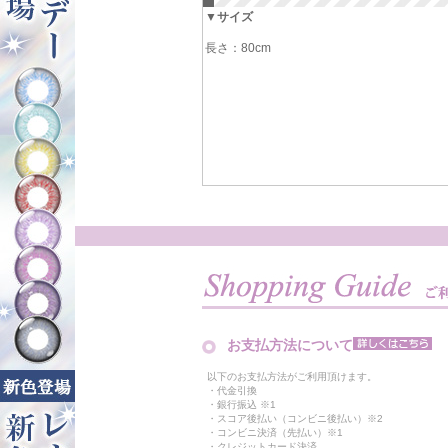
▼サイズ
長さ：80cm
お支払方法について
以下のお支払方法がご利用頂けます。
・代金引換
・銀行振込 ※1
・スコア後払い（コンビニ後払い）※2
・コンビニ決済（先払い）※1
・クレジットカード決済