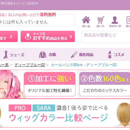
で即日発送＆コンビニ決済OK!
送料無料
税込）以上のお買い上げで
トには何も入っていません
ウィッグをカラーから探す
キャラ別おすすめ商品を
ルー系
>
ディープブルー02
>
カールバンス80cm - ディープブルー02