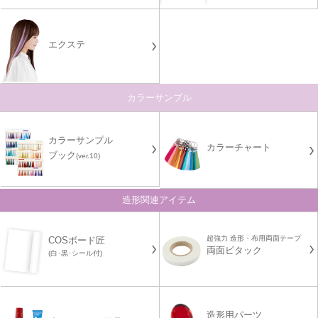
エクステ
カラーサンプル
カラーサンプル
カラーチャート
ブック
(ver.10)
造形関連アイテム
超強力 造形・布用両面テープ
COSボード匠
両面ピタック
(白･黒･シール付)
造形用パーツ