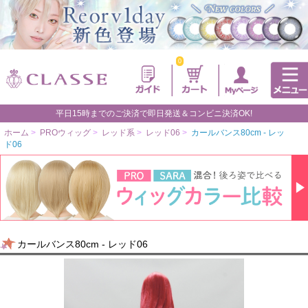
0
平日15時までのご決済で即日発送＆コンビニ決済OK!
ホーム
>
PROウィッグ
>
レッド系
>
レッド06
>
カールバンス80cm - レッ
ド06
カールバンス80cm - レッド06