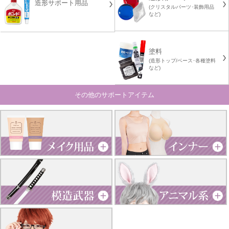
造形サポート用品
(クリスタルパーツ･装飾用品
など)
塗料
(造形トップ/ベース･各種塗料
など)
その他のサポートアイテム