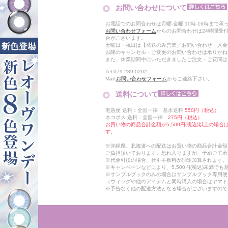
お問い合わせについて
お電話でのお問合わせは月曜-金曜:10時-16時まで承
お問い合わせフォーム
からのお問合わせは24時間受
合がございます。
土曜日・祝日は【発送のみ営業／お問い合わせ・入金
以降のキャンセル・ご変更のお問い合わせは承りかね
また、休業期間中にいただきましたご注文・ご質問は
Tel:079-289-0202
Mail:
お問い合わせフォーム
からご連絡下さい。
送料について
宅急便 送料：全国一律 基本送料
550円（税込）
ネコポス 送料：全国一律
275円（税込）
お買い物の商品合計金額が5,500円(税込)以上の場
す。
※沖縄県、北海道への配送はお買い物の商品合計金額に
ご負担頂いております。恐れ入りますが、予めご了承
※代金引換の場合、代引手数料が別途加算されます。
※キャンペーンなどにより、5,500円(税込)未満で
※サンプルブックのみの場合はサンプルブック専用便
（ウィッグや他のアイテムと同時購入の場合はヤマト
※予告なく他の配送方法となる場合がございますので