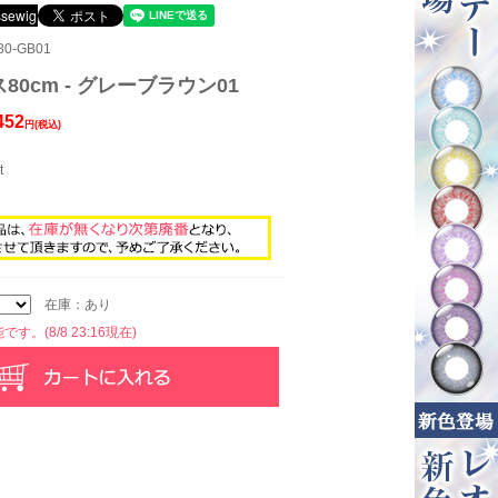
0-GB01
0cm - グレーブラウン01
452
円(税込)
t
在庫：あり
す。(8/8 23:16現在)