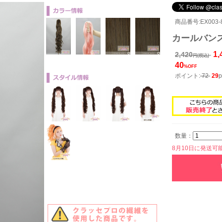
商品番号:EX003-8
カールバンス8
1,
2,420
円(税込)
40
%OFF
ポイント:
72
29
p
数量：
8月10日に発送可能で