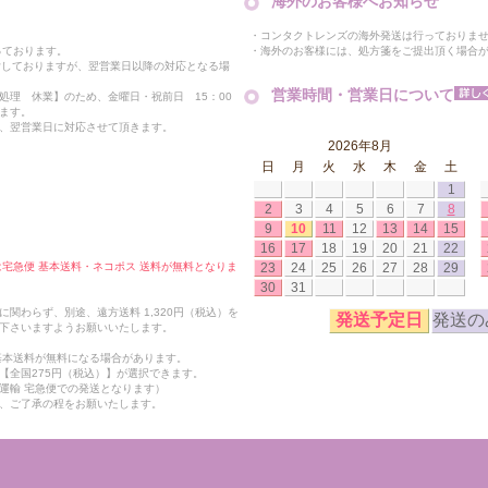
海外のお客様へお知らせ
・コンタクトレンズの海外発送は行っておりま
・海外のお客様には、処方箋をご提出頂く場合
っております。
付しておりますが、翌営業日以降の対応となる場
営業時間・営業日について
処理 休業】のため、金曜日・祝前日 15：00
ます。
、翌営業日に対応させて頂きます。
2026年8月
日
月
火
水
木
金
土
1
2
3
4
5
6
7
8
9
10
11
12
13
14
15
16
17
18
19
20
21
22
23
24
25
26
27
28
29
合は宅急便 基本送料・ネコポス 送料が無料となりま
30
31
関わらず、別途、遠方送料 1,320円（税込）を
発送予定日
発送の
下さいますようお願いいたします。
も基本送料が無料になる場合があります。
【全国275円（税込）】が選択できます。
運輸 宅急便での発送となります）
、ご了承の程をお願いたします。