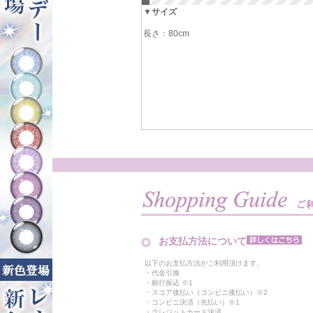
▼サイズ
長さ：80cm
お支払方法について
以下のお支払方法がご利用頂けます。
・代金引換
・銀行振込 ※1
・スコア後払い（コンビニ後払い）※2
・コンビニ決済（先払い）※1
・クレジットカード決済