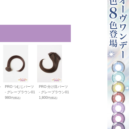
-
PRO つむじパーツ
PRO 分け目パーツ
PRO 生え際パーツ
PRO 生え際
- グレーブラウン01
- グレーブラウン01
N - グレーブラウン
ロング N - グ
980
1,800
01
ブラウン01
円(税込)
円(税込)
2,350
2,460
円(税込)
円(税込)
1,800
1,900
円(税込)
円(税込)
23
23
%OFF
%OFF