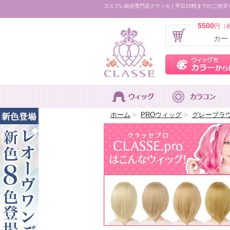
コスプレ総合専門店クラッセ | 平日15時までのご決済
5500
円（
カー
ホーム
>
PROウィッグ
>
グレーブラ