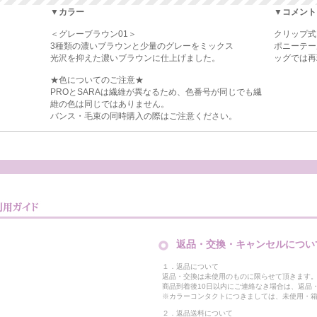
▼カラー
▼コメント
＜グレーブラウン01＞
クリップ式
3種類の濃いブラウンと少量のグレーをミックス
ポニーテー
光沢を抑えた濃いブラウンに仕上げました。
ッグでは再
★色についてのご注意★
PROとSARAは繊維が異なるため、色番号が同じでも繊
維の色は同じではありません。
バンス・毛束の同時購入の際はご注意ください。
返品・交換・キャンセルについ
１．返品について
返品・交換は未使用のものに限らせて頂きます
商品到着後10日以内にご連絡なき場合は、返品
※カラーコンタクトにつきましては、未使用・箱
２．返品送料について