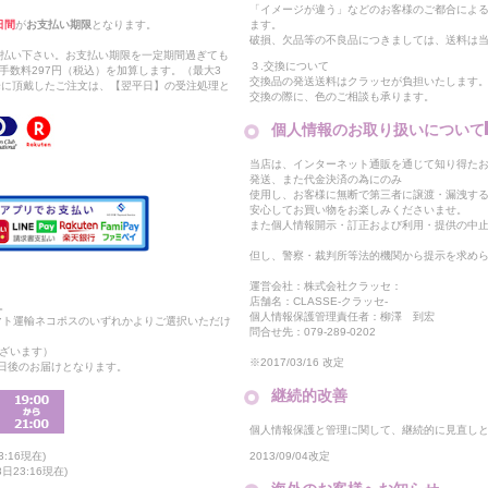
「イメージが違う」などのお客様のご都合によ
日間
が
お支払い期限
となります。
ます。
破損、欠品等の不良品につきましては、送料は
支払い下さい。お支払い期限を一定期間過ぎても
３.交換について
手数料297円（税込）を加算します。（最大3
交換品の発送送料はクラッセが負担いたします
以降に頂戴したご注文は、【翌平日】の受注処理と
交換の際に、色のご相談も承ります。
個人情報のお取り扱いについて
当店は、インターネット通販を通じて知り得たお
発送、また代金決済の為にのみ
使用し、お客様に無断で第三者に譲渡・漏洩す
安心してお買い物をお楽しみくださいませ。
また個人情報開示・訂正および利用・提供の中
但し、警察・裁判所等法的機関から提示を求め
運営会社：株式会社クラッセ：
店舗名：CLASSE-クラッセ-
。
個人情報保護管理責任者：柳澤 到宏
マト運輸ネコポスのいずれかよりご選択いただけ
問合せ先：079-289-0202
ざいます）
※2017/03/16 改定
2日後のお届けとなります。
継続的改善
個人情報保護と管理に関して、継続的に見直し
2013/09/04改定
:16現在)
23:16現在)