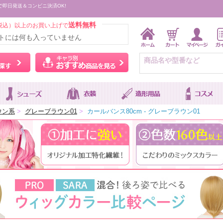
で即日発送＆コンビニ決済OK!
送料無料
税込）以上のお買い上げで
トには何も入っていません
ウィッグをカラーから探す
キャラ別おすすめ商品を
ウン系
>
グレーブラウン01
>
カールバンス80cm - グレーブラウン01