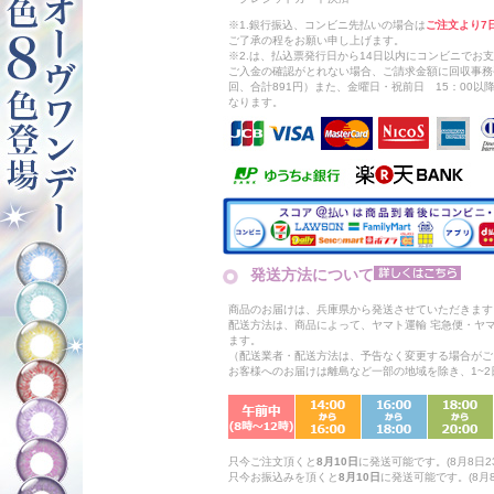
※1.銀行振込、コンビニ先払いの場合は
ご注文より7
ご了承の程をお願い申し上げます。
※2.は、払込票発行日から14日以内にコンビニでお
ご入金の確認がとれない場合、ご請求金額に回収事務
回、合計891円）また、金曜日・祝前日 15：00
なります。
発送方法について
商品のお届けは、兵庫県から発送させていただきます
配送方法は、商品によって、ヤマト運輸 宅急便・ヤ
ます。
（配送業者・配送方法は、予告なく変更する場合がご
お客様へのお届けは離島など一部の地域を除き、1~
只今ご注文頂くと
8月10日
に発送可能です。(8月8日23
只今お振込みを頂くと
8月10日
に発送可能です。(8月8日