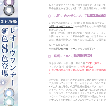
只今ご注文頂くと
8月8日
に発送可能です。(8月7日20:
只今お振込みを頂くと
8月10日
に発送可能です。(8月7日
お問い合わせについて
お電話でのお問合わせは月曜-金曜:10時-16時まで承
お問い合わせフォーム
からのお問合わせは24時間受
合がございます。
土曜日・祝日は【発送のみ営業／お問い合わせ・入金
以降のキャンセル・ご変更のお問い合わせは承りかね
また、休業期間中にいただきましたご注文・ご質問は
Tel:079-289-0202
Mail:
お問い合わせフォーム
からご連絡下さい。
送料について
宅急便 送料：全国一律 基本送料
550円（税込）
ネコポス 送料：全国一律
275円（税込）
お買い物の商品合計金額が5,500円(税込)以上の場
す。
※沖縄県、北海道への配送はお買い物の商品合計金額に
ご負担頂いております。恐れ入りますが、予めご了承
※代金引換の場合、代引手数料が別途加算されます。
※キャンペーンなどにより、5,500円(税込)未満で
※サンプルブックのみの場合はサンプルブック専用便
（ウィッグや他のアイテムと同時購入の場合はヤマト
※予告なく他の配送方法となる場合がございますので