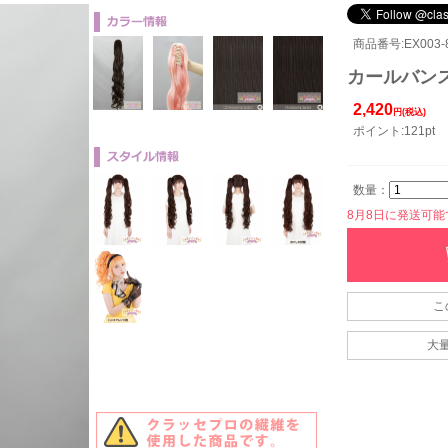
商品番号:EX003-8
カールバンス8
2,420
円(税込)
ポイント:121pt
数量：
8月8日に発送可能です
こ
大