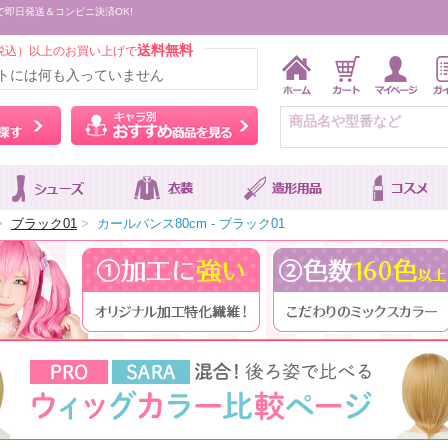
で即日発送＆コンビニ決済OK!
送料無料
税込）以上のお買い上げで
トには何も入っていません
ウィッグをカラーから探す
キャラ別おすすめ商品を
>
ブラック01
>
カールバンス80cm - ブラック01