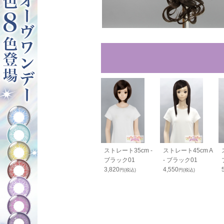
0cm - ブラッ
毛束100cm - ブラ
ストレート35cm -
ストレート45cm A
ック01
ブラック01
- ブラック01
0
1,400
3,820
4,550
円(税込)
円(税込)
円(税込)
円(税込)