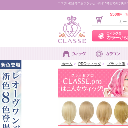
コスプレ総合専門店クラッセ | 平日15時までのご決済
5500
円（
カー
ホーム
>
PROウィッグ
>
ブラック系