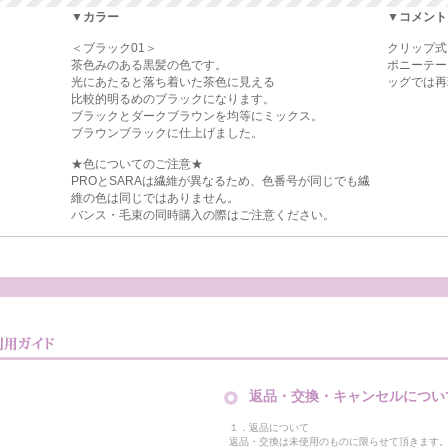
▼カラー
▼コメント
＜ブラック01＞
クリップ式
茶色みのある黒髪の色です。
ポニーテー
光にあたると落ち着いた茶色に見える
ッグでは再
比較的明るめのブラックになります。
ブラックとダークブラウンを均等にミックス。
ブラウンブラックに仕上げました。
★色についてのご注意★
PROとSARAは繊維が異なるため、色番号が同じでも繊
維の色は同じではありません。
バンス・毛束の同時購入の際はご注意ください。
返品・交換・キャンセルについ
１．返品について
返品・交換は未使用のものに限らせて頂きます