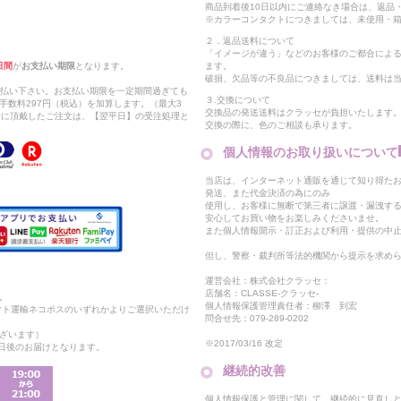
商品到着後10日以内にご連絡なき場合は、返品
※カラーコンタクトにつきましては、未使用・箱
２．返品送料について
「イメージが違う」などのお客様のご都合によ
日間
が
お支払い期限
となります。
ます。
破損、欠品等の不良品につきましては、送料は
支払い下さい。お支払い期限を一定期間過ぎても
３.交換について
手数料297円（税込）を加算します。（最大3
交換品の発送送料はクラッセが負担いたします
以降に頂戴したご注文は、【翌平日】の受注処理と
交換の際に、色のご相談も承ります。
個人情報のお取り扱いについて
当店は、インターネット通販を通じて知り得たお
発送、また代金決済の為にのみ
使用し、お客様に無断で第三者に譲渡・漏洩す
安心してお買い物をお楽しみくださいませ。
また個人情報開示・訂正および利用・提供の中
但し、警察・裁判所等法的機関から提示を求め
運営会社：株式会社クラッセ：
店舗名：CLASSE-クラッセ-
。
個人情報保護管理責任者：柳澤 到宏
マト運輸ネコポスのいずれかよりご選択いただけ
問合せ先：079-289-0202
ざいます）
※2017/03/16 改定
2日後のお届けとなります。
継続的改善
個人情報保護と管理に関して、継続的に見直し