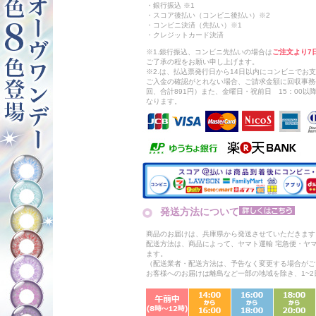
・銀行振込 ※1
・スコア後払い（コンビニ後払い）※2
・コンビニ決済（先払い）※1
・クレジットカード決済
※1.銀行振込、コンビニ先払いの場合は
ご注文より7
ご了承の程をお願い申し上げます。
※2.は、払込票発行日から14日以内にコンビニでお
ご入金の確認がとれない場合、ご請求金額に回収事務
回、合計891円）また、金曜日・祝前日 15：00
なります。
発送方法について
商品のお届けは、兵庫県から発送させていただきます
配送方法は、商品によって、ヤマト運輸 宅急便・ヤ
ます。
（配送業者・配送方法は、予告なく変更する場合がご
お客様へのお届けは離島など一部の地域を除き、1~