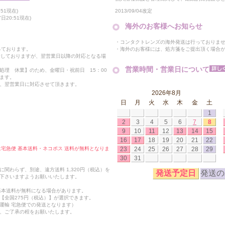
2013/09/04改定
51現在)
20:51現在)
海外のお客様へお知らせ
・コンタクトレンズの海外発送は行っておりま
・海外のお客様には、処方箋をご提出頂く場合
っております。
付しておりますが、翌営業日以降の対応となる場
営業時間・営業日について
処理 休業】のため、金曜日・祝前日 15：00
ます。
、翌営業日に対応させて頂きます。
2026年8月
日
月
火
水
木
金
土
1
2
3
4
5
6
7
8
9
10
11
12
13
14
15
16
17
18
19
20
21
22
23
24
25
26
27
28
29
合は宅急便 基本送料・ネコポス 送料が無料となりま
30
31
関わらず、別途、遠方送料 1,320円（税込）を
発送予定日
発送の
下さいますようお願いいたします。
も基本送料が無料になる場合があります。
【全国275円（税込）】が選択できます。
運輸 宅急便での発送となります）
、ご了承の程をお願いたします。