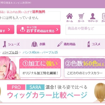
で即日発送＆コンビニ決済OK!
送料無料
税込）以上のお買い上げで
トには何も入っていません
ウィッグをカラーから探す
キャラ別おすすめ商品を
>
パープル15
>
バンス40cm - パープル15