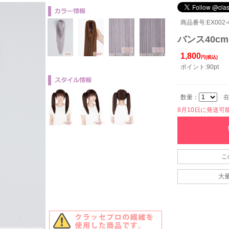
商品番号:EX002-4
バンス40cm
1,800
円(税込)
ポイント:90pt
数量：
在
8月10日に発送可能で
こ
大