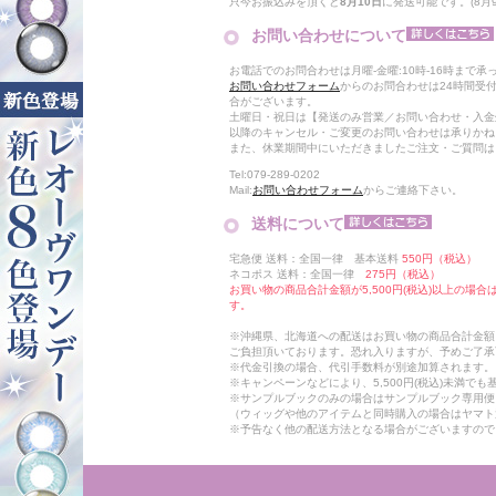
只今お振込みを頂くと
8月10日
に発送可能です。(8月9日
お問い合わせについて
お電話でのお問合わせは月曜-金曜:10時-16時まで承
お問い合わせフォーム
からのお問合わせは24時間受
合がございます。
土曜日・祝日は【発送のみ営業／お問い合わせ・入金
以降のキャンセル・ご変更のお問い合わせは承りかね
また、休業期間中にいただきましたご注文・ご質問は
Tel:079-289-0202
Mail:
お問い合わせフォーム
からご連絡下さい。
送料について
宅急便 送料：全国一律 基本送料
550円（税込）
ネコポス 送料：全国一律
275円（税込）
お買い物の商品合計金額が5,500円(税込)以上の場
す。
※沖縄県、北海道への配送はお買い物の商品合計金額に
ご負担頂いております。恐れ入りますが、予めご了承
※代金引換の場合、代引手数料が別途加算されます。
※キャンペーンなどにより、5,500円(税込)未満で
※サンプルブックのみの場合はサンプルブック専用便
（ウィッグや他のアイテムと同時購入の場合はヤマト
※予告なく他の配送方法となる場合がございますので