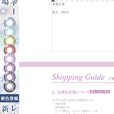
▼サイズ
長さ：40cm
お支払方法について
以下のお支払方法がご利用頂けます。
・代金引換
・銀行振込 ※1
・スコア後払い（コンビニ後払い）※2