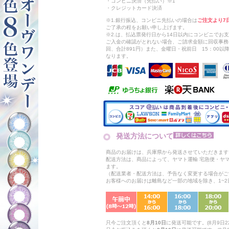
・コンビニ決済（先払い）※1
・クレジットカード決済
※1.銀行振込、コンビニ先払いの場合は
ご注文より7
ご了承の程をお願い申し上げます。
※2.は、払込票発行日から14日以内にコンビニでお
ご入金の確認がとれない場合、ご請求金額に回収事務
回、合計891円）また、金曜日・祝前日 15：00
なります。
発送方法について
商品のお届けは、兵庫県から発送させていただきます
配送方法は、商品によって、ヤマト運輸 宅急便・ヤ
ます。
（配送業者・配送方法は、予告なく変更する場合がご
お客様へのお届けは離島など一部の地域を除き、1~
只今ご注文頂くと
8月10日
に発送可能です。(8月9日22