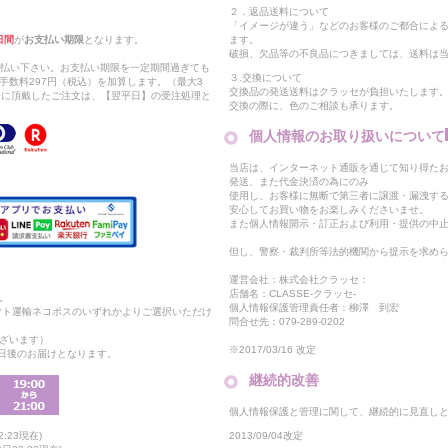
２．返品送料について
「イメージが違う」などのお客様のご都合によ
日間
が
お支払い期限
となります。
ます。
破損、欠品等の不良品につきましては、送料は
支払い下さい。お支払い期限を一定期間過ぎても
３.交換について
手数料297円（税込）を加算します。（最大3
交換品の発送送料はクラッセが負担いたします
以降に頂戴したご注文は、【翌平日】の受注処理と
交換の際に、色のご相談も承ります。
個人情報のお取り扱いについて
当店は、インターネット通販を通じて知り得たお
発送、また代金決済の為にのみ
使用し、お客様に無断で第三者に譲渡・漏洩す
安心してお買い物をお楽しみくださいませ。
また個人情報開示・訂正および利用・提供の中
但し、警察・裁判所等法的機関から提示を求め
運営会社：株式会社クラッセ：
店舗名：CLASSE-クラッセ-
。
個人情報保護管理責任者：柳澤 到宏
マト運輸ネコポスのいずれかよりご選択いただけ
問合せ先：079-289-0202
ざいます）
※2017/03/16 改定
2日後のお届けとなります。
継続的改善
個人情報保護と管理に関して、継続的に見直し
2013/09/04改定
:23現在)