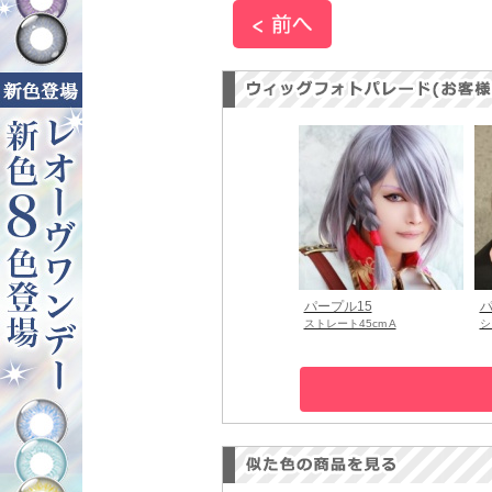
パープル15
パ
ストレート45cm A
シ