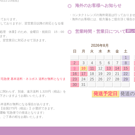
22:23現在)
海外のお客様へお知らせ
・コンタクトレンズの海外発送は行っておりま
・海外のお客様には、処方箋をご提出頂く場合
っております。
付しておりますが、翌営業日以降の対応となる場
営業時間・営業日について
処理 休業】のため、金曜日・祝前日 15：00
ます。
、翌営業日に対応させて頂きます。
2026年8月
日
月
火
水
木
金
土
1
2
3
4
5
6
7
8
9
10
11
12
13
14
15
16
17
18
19
20
21
22
23
24
25
26
27
28
29
合は宅急便 基本送料・ネコポス 送料が無料となりま
30
31
関わらず、別途、遠方送料 1,320円（税込）を
発送予定日
発送の
下さいますようお願いいたします。
も基本送料が無料になる場合があります。
【全国275円（税込）】が選択できます。
運輸 宅急便での発送となります）
、ご了承の程をお願いたします。