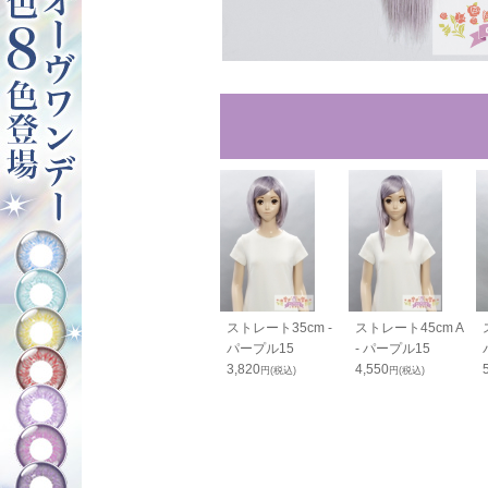
ルバンス80cm
バンス110cm - パ
ストレート35cm -
ストレート45cm A
ープル15
ープル15
パープル15
- パープル15
2,600
3,820
4,550
20
円(税込)
円(税込)
円(税込)
円(税込)
52
円(税込)
OFF