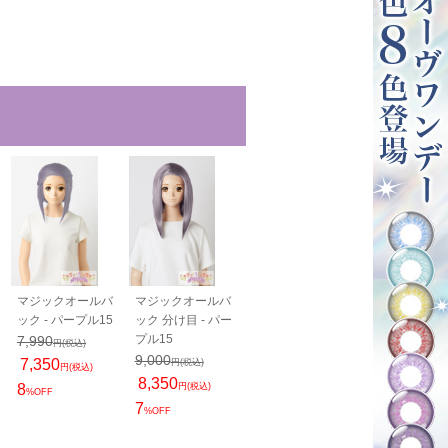
マジックオールバ
マジックオールバ
PRO 分け目パーツ
PRO 生え際
ック - パープル15
ック 分け目 - パー
- パープル15
N - パープル1
プル15
1,800
7,990
2,350
円(税込)
円(税込)
円(税込)
9,000
7,350
1,800
円(税込)
円(税込)
円(税込)
8,350
8
円(税込)
23
%OFF
%OFF
7
%OFF