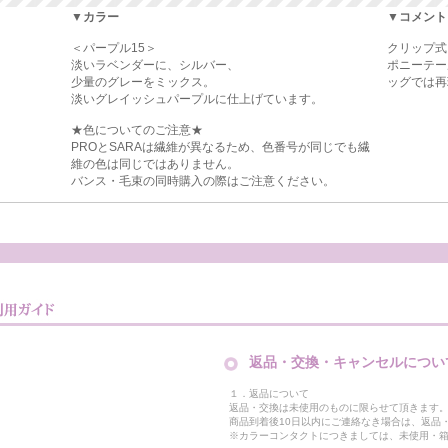
▼カラー
▼コメント
＜パープル15＞
クリップ式
淡いラベンダーに、シルバー、
ポニーテー
少量のグレーをミックス。
ッグでは再
淡いグレイッシュパープルに仕上げています。
★色についてのご注意★
PROとSARAは繊維が異なるため、色番号が同じでも繊
維の色は同じではありません。
バンス・毛束の同時購入の際はご注意ください。
返品・交換・キャンセルについ
１．返品について
返品・交換は未使用のものに限らせて頂きます
商品到着後10日以内にご連絡なき場合は、返品
※カラーコンタクトにつきましては、未使用・箱