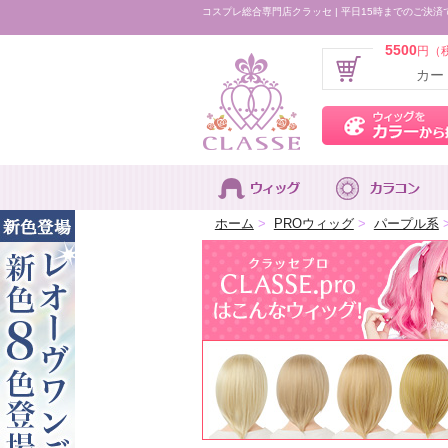
コスプレ総合専門店クラッセ | 平日15時までのご決済
5500
円（
カー
ホーム
>
PROウィッグ
>
パープル系