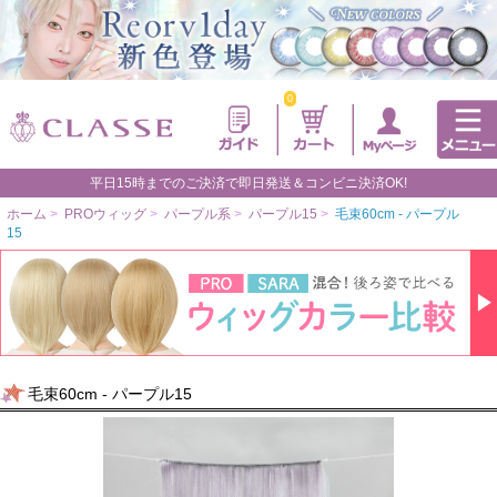
0
平日15時までのご決済で即日発送＆コンビニ決済OK!
ホーム
>
PROウィッグ
>
パープル系
>
パープル15
>
毛束60cm - パープル
15
毛束60cm - パープル15