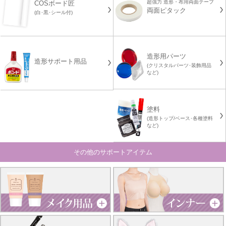
超強力 造形・布用両面テープ
COSボード匠
両面ピタック
(白･黒･シール付)
造形用パーツ
造形サポート用品
(クリスタルパーツ･装飾用品
など)
塗料
(造形トップ/ベース･各種塗料
など)
その他のサポートアイテム