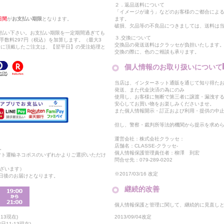
２．返品送料について
「イメージが違う」などのお客様のご都合によ
日間
が
お支払い期限
となります。
ます。
破損、欠品等の不良品につきましては、送料は
支払い下さい。お支払い期限を一定期間過ぎても
３.交換について
手数料297円（税込）を加算します。（最大3
交換品の発送送料はクラッセが負担いたします
以降に頂戴したご注文は、【翌平日】の受注処理と
交換の際に、色のご相談も承ります。
個人情報のお取り扱いについて
当店は、インターネット通販を通じて知り得たお
発送、また代金決済の為にのみ
使用し、お客様に無断で第三者に譲渡・漏洩す
安心してお買い物をお楽しみくださいませ。
また個人情報開示・訂正および利用・提供の中
但し、警察・裁判所等法的機関から提示を求め
運営会社：株式会社クラッセ：
店舗名：CLASSE-クラッセ-
。
個人情報保護管理責任者：柳澤 到宏
マト運輸ネコポスのいずれかよりご選択いただけ
問合せ先：079-289-0202
ざいます）
※2017/03/16 改定
2日後のお届けとなります。
継続的改善
個人情報保護と管理に関して、継続的に見直し
2013/09/04改定
13現在)
11:13現在)