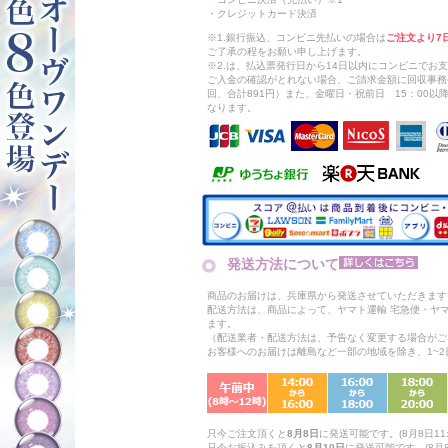
・クレジットカード決済
※1.銀行振込、コンビニ先払いの場合は
ご注文より7
ご了承の程をお願い申し上げます。
※2.は、払込票発行日から14日以内にコンビニでお
ご入金の確認がとれない場合、ご請求金額に回収事務
回、合計891円）また、金曜日・祝前日 15：00
なります。
発送方法について
商品のお届けは、兵庫県から発送させていただきます
配送方法は、商品によって、ヤマト運輸 宅急便・ヤ
ます。
（配送業者・配送方法は、予告なく変更する場合がご
お客様へのお届けは離島など一部の地域を除き、1~
只今ご注文頂くと
8月8日
に発送可能です。(8月8日11:
只今お振込みを頂くと
8月10日
に発送可能です。(8月8日