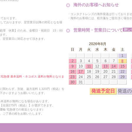
海外のお客様へお知らせ
・コンタクトレンズの海外発送は行っておりま
・海外のお客様には、処方箋をご提出頂く場合
っております。
付しておりますが、翌営業日以降の対応となる場
営業時間・営業日について
処理 休業】のため、金曜日・祝前日 15：00
ます。
、翌営業日に対応させて頂きます。
2026年8月
日
月
火
水
木
金
土
1
2
3
4
5
6
7
8
9
10
11
12
13
14
15
16
17
18
19
20
21
22
23
24
25
26
27
28
29
合は宅急便 基本送料・ネコポス 送料が無料となりま
30
31
関わらず、別途、遠方送料 1,320円（税込）を
発送予定日
発送の
下さいますようお願いいたします。
も基本送料が無料になる場合があります。
【全国275円（税込）】が選択できます。
運輸 宅急便での発送となります）
、ご了承の程をお願いたします。