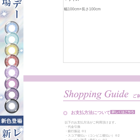
幅100cm×長さ100cm
お支払方法について
以下のお支払方法がご利用頂けます。
・代金引換
・銀行振込 ※1
・スコア後払い（コンビニ後払い）※2
・コンビニ決済（先払い）※1