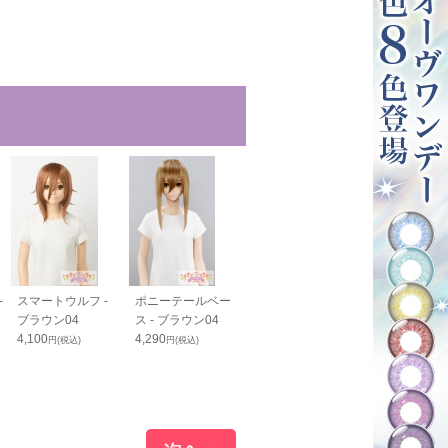
-
スマートウルフ -
ポニーテールベー
ツインテールベー
PRO つむじ
ブラウン04
ス - ブラウン04
ス - ブラウン04
- ブラウン04
4,100
4,290
4,730
980
円(税込)
円(税込)
円(税込)
円(税込)