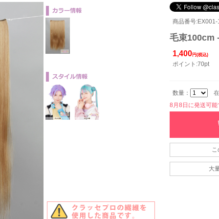
商品番号:EX001-1
毛束100cm 
1,400
円(税込)
ポイント:70pt
数量：
在
8月8日に発送可能です
こ
大