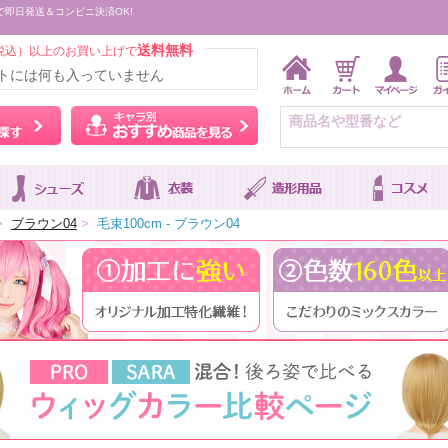
で即日発送＆コンビニ決済OK!
送料無料
税込）以上のお買い上げで
トには何も入っていません
ウィッグをカラーから探す
キャラ別おすすめ商品を
>
ブラウン04
>
毛束100cm - ブラウン04