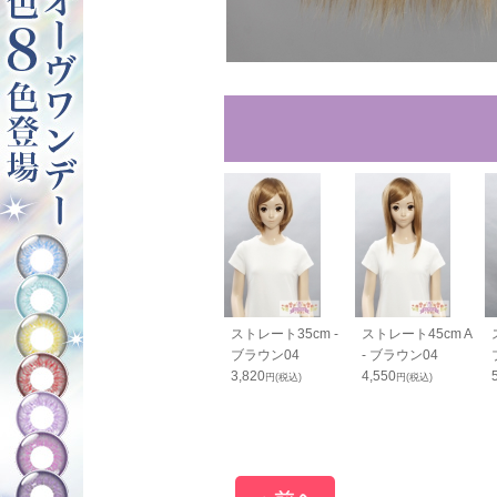
80cm - ブラ
カールバンス80cm
ストレート35cm -
ストレート45cm A
04
- ブラウン04
ブラウン04
- ブラウン04
0
2,420
3,820
4,550
円(税込)
円(税込)
円(税込)
円(税込)