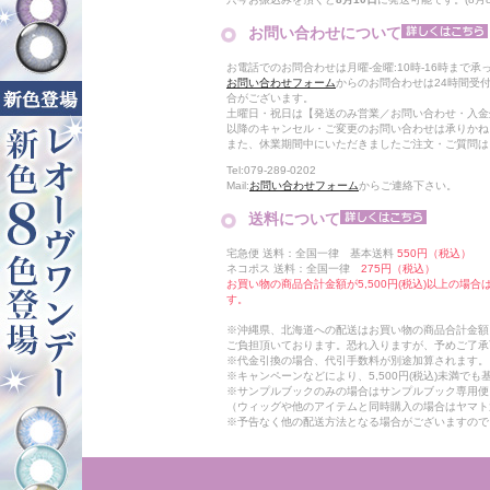
お問い合わせについて
お電話でのお問合わせは月曜-金曜:10時-16時まで承
お問い合わせフォーム
からのお問合わせは24時間受
合がございます。
土曜日・祝日は【発送のみ営業／お問い合わせ・入金
以降のキャンセル・ご変更のお問い合わせは承りかね
また、休業期間中にいただきましたご注文・ご質問は
Tel:079-289-0202
Mail:
お問い合わせフォーム
からご連絡下さい。
送料について
宅急便 送料：全国一律 基本送料
550円（税込）
ネコポス 送料：全国一律
275円（税込）
お買い物の商品合計金額が5,500円(税込)以上の場
す。
※沖縄県、北海道への配送はお買い物の商品合計金額に
ご負担頂いております。恐れ入りますが、予めご了承
※代金引換の場合、代引手数料が別途加算されます。
※キャンペーンなどにより、5,500円(税込)未満で
※サンプルブックのみの場合はサンプルブック専用便
（ウィッグや他のアイテムと同時購入の場合はヤマト
※予告なく他の配送方法となる場合がございますので