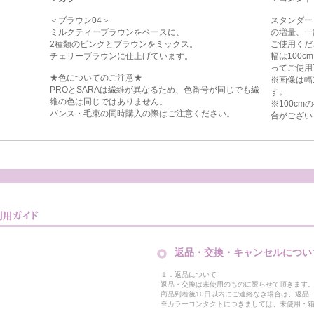
＜ブラウン04＞
スタンダー
ミルクティーブラウンをベースに、
の増量、一
2種類のピンクとブラウンをミックス。
ご使用くだ
チェリーブラウンに仕上げています。
幅は100
ってご使用
★色についてのご注意★
※画像は幅
PROとSARAは繊維が異なるため、色番号が同じでも繊
す。
維の色は同じではありません。
※100c
バンス・毛束の同時購入の際はご注意ください。
合がござい
返品・交換・キャンセルについ
１．返品について
返品・交換は未使用のものに限らせて頂きます
商品到着後10日以内にご連絡なき場合は、返品
※カラーコンタクトにつきましては、未使用・箱