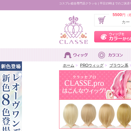
コスプレ総合専門店クラッセ | 平日15時までのご決済
5500
円（
カー
ホーム
>
PROウィッグ
>
ブラウン系