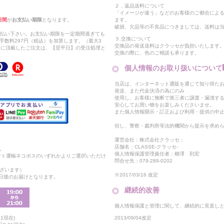
２．返品送料について
「イメージが違う」などのお客様のご都合によ
日間
が
お支払い期限
となります。
ます。
破損、欠品等の不良品につきましては、送料は
支払い下さい。お支払い期限を一定期間過ぎても
３.交換について
手数料297円（税込）を加算します。（最大3
交換品の発送送料はクラッセが負担いたします
以降に頂戴したご注文は、【翌平日】の受注処理と
交換の際に、色のご相談も承ります。
個人情報のお取り扱いについて
当店は、インターネット通販を通じて知り得たお
発送、また代金決済の為にのみ
使用し、お客様に無断で第三者に譲渡・漏洩す
安心してお買い物をお楽しみくださいませ。
また個人情報開示・訂正および利用・提供の中
但し、警察・裁判所等法的機関から提示を求め
運営会社：株式会社クラッセ：
店舗名：CLASSE-クラッセ-
。
個人情報保護管理責任者：柳澤 到宏
マト運輸ネコポスのいずれかよりご選択いただけ
問合せ先：079-289-0202
ざいます）
※2017/03/16 改定
2日後のお届けとなります。
継続的改善
個人情報保護と管理に関して、継続的に見直し
2013/09/04改定
1現在)