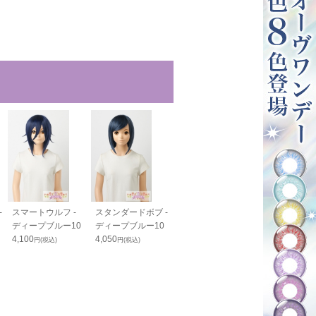
-
スマートウルフ -
スタンダードボブ -
ワイルドウルフ -
マジックオー
ディープブルー10
ディープブルー10
ディープブルー10
ック ロング -
4,100
4,050
4,200
ープブルー10
円(税込)
円(税込)
円(税込)
9,500
円(税込)
8,760
円(税込)
8
%OFF