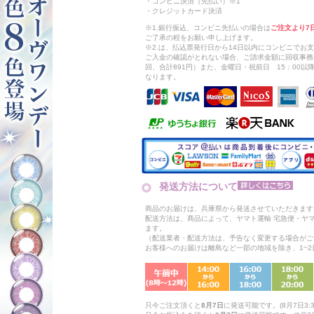
・コンビニ決済（先払い）※1
・クレジットカード決済
※1.銀行振込、コンビニ先払いの場合は
ご注文より7
ご了承の程をお願い申し上げます。
※2.は、払込票発行日から14日以内にコンビニでお
ご入金の確認がとれない場合、ご請求金額に回収事務
回、合計891円）また、金曜日・祝前日 15：00
なります。
発送方法について
商品のお届けは、兵庫県から発送させていただきます
配送方法は、商品によって、ヤマト運輸 宅急便・ヤ
ます。
（配送業者・配送方法は、予告なく変更する場合がご
お客様へのお届けは離島など一部の地域を除き、1~
只今ご注文頂くと
8月7日
に発送可能です。(8月7日3:3