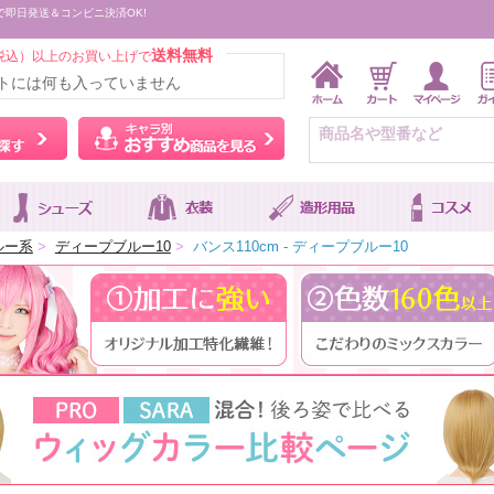
で即日発送＆コンビニ決済OK!
送料無料
税込）以上のお買い上げで
トには何も入っていません
ウィッグをカラーから探す
キャラ別おすすめ商品を
ルー系
>
ディープブルー10
>
バンス110cm - ディープブルー10