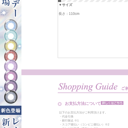
▼サイズ
長さ：110cm
お支払方法について
以下のお支払方法がご利用頂けます。
・代金引換
・銀行振込 ※1
・スコア後払い（コンビニ後払い）※2