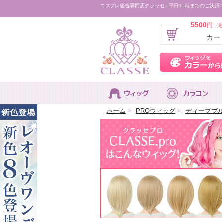
コスプレ総合専門店クラッセ | 平日15時までのご決済
5500
円（
カー
ホーム
>
PROウィッグ
>
ディープブ