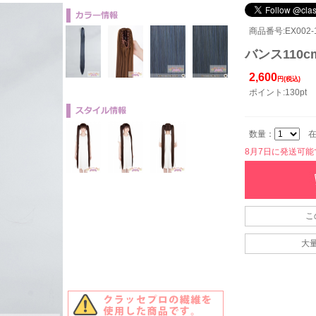
商品番号:EX002-1
バンス110c
2,600
円(税込)
ポイント:130pt
数量：
在
8月7日に発送可能です
こ
大