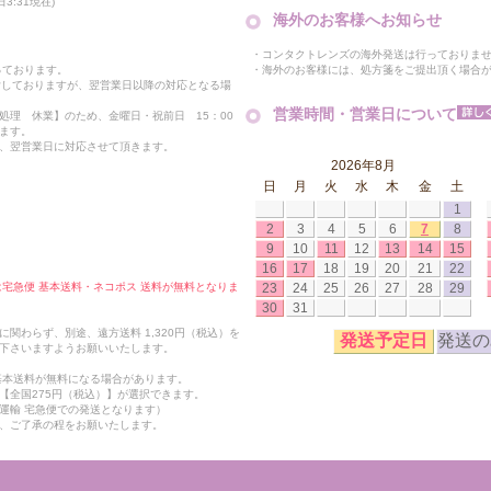
3:31現在)
海外のお客様へお知らせ
・コンタクトレンズの海外発送は行っておりま
・海外のお客様には、処方箋をご提出頂く場合
っております。
付しておりますが、翌営業日以降の対応となる場
営業時間・営業日について
処理 休業】のため、金曜日・祝前日 15：00
ます。
、翌営業日に対応させて頂きます。
2026年8月
日
月
火
水
木
金
土
1
2
3
4
5
6
7
8
9
10
11
12
13
14
15
16
17
18
19
20
21
22
23
24
25
26
27
28
29
合は宅急便 基本送料・ネコポス 送料が無料となりま
30
31
関わらず、別途、遠方送料 1,320円（税込）を
発送予定日
発送の
下さいますようお願いいたします。
も基本送料が無料になる場合があります。
【全国275円（税込）】が選択できます。
運輸 宅急便での発送となります）
、ご了承の程をお願いたします。