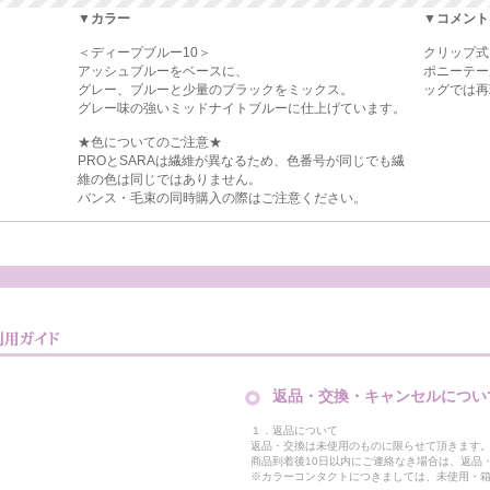
▼カラー
▼コメント
＜ディープブルー10＞
クリップ式
アッシュブルーをベースに、
ポニーテー
グレー、ブルーと少量のブラックをミックス。
ッグでは再
グレー味の強いミッドナイトブルーに仕上げています。
★色についてのご注意★
PROとSARAは繊維が異なるため、色番号が同じでも繊
維の色は同じではありません。
バンス・毛束の同時購入の際はご注意ください。
返品・交換・キャンセルについ
１．返品について
返品・交換は未使用のものに限らせて頂きます
商品到着後10日以内にご連絡なき場合は、返品
※カラーコンタクトにつきましては、未使用・箱