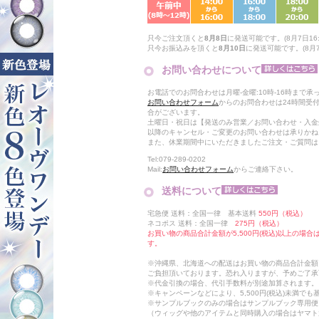
只今ご注文頂くと
8月8日
に発送可能です。(8月7日16:
只今お振込みを頂くと
8月10日
に発送可能です。(8月7日
お問い合わせについて
お電話でのお問合わせは月曜-金曜:10時-16時まで承
お問い合わせフォーム
からのお問合わせは24時間受
合がございます。
土曜日・祝日は【発送のみ営業／お問い合わせ・入金
以降のキャンセル・ご変更のお問い合わせは承りかね
また、休業期間中にいただきましたご注文・ご質問は
Tel:079-289-0202
Mail:
お問い合わせフォーム
からご連絡下さい。
送料について
宅急便 送料：全国一律 基本送料
550円（税込）
ネコポス 送料：全国一律
275円（税込）
お買い物の商品合計金額が5,500円(税込)以上の場
す。
※沖縄県、北海道への配送はお買い物の商品合計金額に
ご負担頂いております。恐れ入りますが、予めご了承
※代金引換の場合、代引手数料が別途加算されます。
※キャンペーンなどにより、5,500円(税込)未満で
※サンプルブックのみの場合はサンプルブック専用便
（ウィッグや他のアイテムと同時購入の場合はヤマト