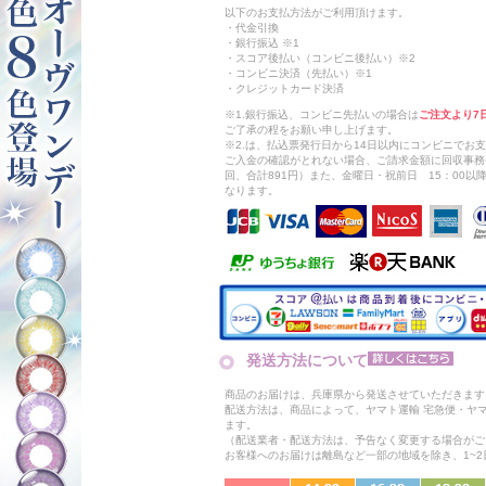
以下のお支払方法がご利用頂けます。
・代金引換
・銀行振込 ※1
・スコア後払い（コンビニ後払い）※2
・コンビニ決済（先払い）※1
・クレジットカード決済
※1.銀行振込、コンビニ先払いの場合は
ご注文より7
ご了承の程をお願い申し上げます。
※2.は、払込票発行日から14日以内にコンビニでお
ご入金の確認がとれない場合、ご請求金額に回収事務
回、合計891円）また、金曜日・祝前日 15：00
なります。
発送方法について
商品のお届けは、兵庫県から発送させていただきます
配送方法は、商品によって、ヤマト運輸 宅急便・ヤ
ます。
（配送業者・配送方法は、予告なく変更する場合がご
お客様へのお届けは離島など一部の地域を除き、1~