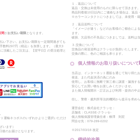
１．返品について
返品・交換は未使用のものに限らせて頂きます
商品到着後10日以内にご連絡なき場合は、返品
※カラーコンタクトにつきましては、未使用・箱
２．返品送料について
「イメージが違う」などのお客様のご都合によ
日間
が
お支払い期限
となります。
ます。
破損、欠品等の不良品につきましては、送料は
支払い下さい。お支払い期限を一定期間過ぎても
３.交換について
手数料297円（税込）を加算します。（最大3
交換品の発送送料はクラッセが負担いたします
以降に頂戴したご注文は、【翌平日】の受注処理と
交換の際に、色のご相談も承ります。
個人情報のお取り扱いについて
当店は、インターネット通販を通じて知り得たお
発送、また代金決済の為にのみ
使用し、お客様に無断で第三者に譲渡・漏洩す
安心してお買い物をお楽しみくださいませ。
また個人情報開示・訂正および利用・提供の中
但し、警察・裁判所等法的機関から提示を求め
運営会社：株式会社クラッセ：
店舗名：CLASSE-クラッセ-
。
個人情報保護管理責任者：柳澤 到宏
マト運輸ネコポスのいずれかよりご選択いただけ
問合せ先：079-289-0202
ざいます）
※2017/03/16 改定
2日後のお届けとなります。
継続的改善