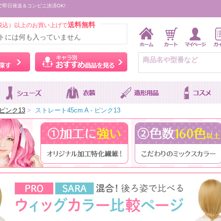
で即日発送＆コンビニ決済OK!
送料無料
税込）以上のお買い上げで
トには何も入っていません
ウィッグをカラーから探す
キャラ別おすすめ商品を
ピンク13
>
ストレート45cm A - ピンク13