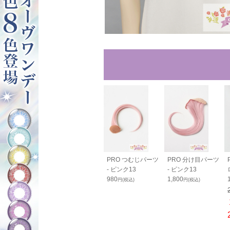
ルバンス80cm
バンス110cm - ピ
PRO つむじパーツ
PRO 分け目パーツ
ンク13
ンク13
- ピンク13
- ピンク13
0
2,600
980
1,800
円(税込)
円(税込)
円(税込)
円(税込)