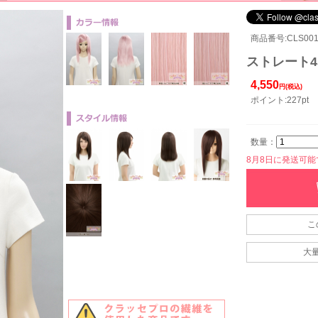
商品番号:CLS001-
ストレート45
4,550
円(税込)
ポイント:227pt
数量：
8月8日に発送可能です
こ
大