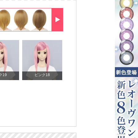
ク19
ピンク18