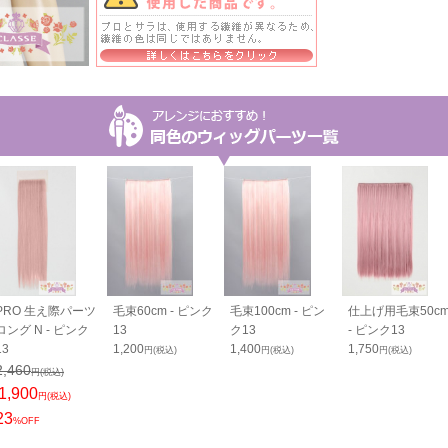
PRO 生え際パーツ
毛束60cm - ピンク
毛束100cm - ピン
仕上げ用毛束50c
ロング N - ピンク
13
ク13
- ピンク13
13
1,200
1,400
1,750
円(税込)
円(税込)
円(税込)
2,460
円(税込)
1,900
円(税込)
23
%OFF