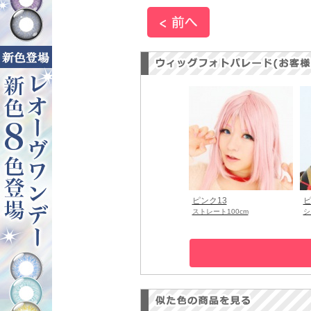
ピンク13
ピ
ストレート100cm
シ