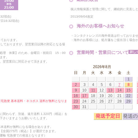
個人情報保護と管理に関して、継続的に見直し
2013/09/04改定
32現在)
16:32現在)
海外のお客様へお知らせ
・コンタクトレンズの海外発送は行っておりま
・海外のお客様には、処方箋をご提出頂く場合
っております。
付しておりますが、翌営業日以降の対応となる場
営業時間・営業日について
処理 休業】のため、金曜日・祝前日 15：00
ます。
、翌営業日に対応させて頂きます。
2026年8月
日
月
火
水
木
金
土
1
2
3
4
5
6
7
8
9
10
11
12
13
14
15
16
17
18
19
20
21
22
23
24
25
26
27
28
29
合は宅急便 基本送料・ネコポス 送料が無料となりま
30
31
関わらず、別途、遠方送料 1,320円（税込）を
発送予定日
発送の
下さいますようお願いいたします。
も基本送料が無料になる場合があります。
【全国275円（税込）】が選択できます。
運輸 宅急便での発送となります）