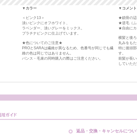
▼カラー
▼コメント
＜ピンク13＞
★鎖骨の辺
淡いピンクにオフホワイト、
★逆毛（ふ
ラベンダー、淡いグレーをミックス。
★自由にカ
プラチナピンクに仕上げています。
横髪と後ろ
★色についてのご注意★
丸みをもた
PROとSARAは繊維が異なるため、色番号が同じでも繊
特に後頭部
維の色は同じではありません。
す。
バンス・毛束の同時購入の際はご注意ください。
前髪が長い
していただ
返品・交換・キャンセルについ