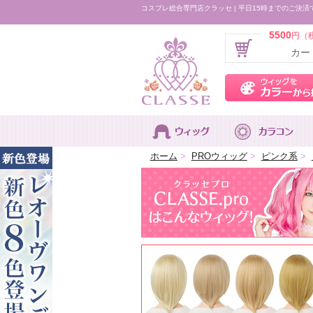
コスプレ総合専門店クラッセ | 平日15時までのご決済
5500
円（
カー
ホーム
>
PROウィッグ
>
ピンク系
>