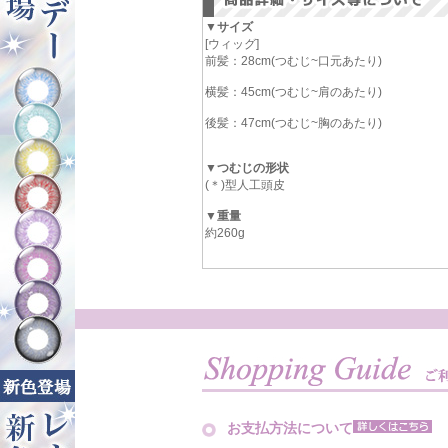
▼サイズ
[ウィッグ]
前髪：28cm(つむじ~口元あたり)
横髪：45cm(つむじ~肩のあたり)
後髪：47cm(つむじ~胸のあたり)
▼つむじの形状
(＊)型人工頭皮
▼重量
約260g
お支払方法について