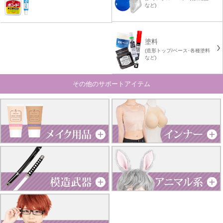
など)
塗料
(造形トップ/ベース･各種塗料
など)
その他のサポートアイテム