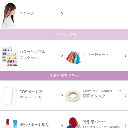
エクステ
カラーサンプル
カラーサンプル
カラーチャート
ブック
(ver.10)
造形関連アイテム
超強力 造形・布用両面テープ
COSボード匠
両面ピタック
(白･黒･シール付)
造形用パーツ
造形サポート用品
(クリスタルパーツ･装飾用品