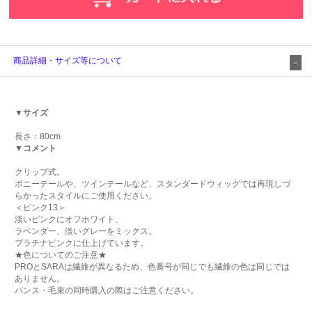
商品詳細・サイズ等について
▼サイズ
長さ：80cm
▼コメント
クリップ式。
ポニーテールや、ツインテールなど、スタンダードウィッグでは再現しづ
らかったスタイルにご使用ください。
＜ピンク13＞
淡いピンクにオフホワイト、
ラベンダー、淡いグレーをミックス。
プラチナピンクに仕上げています。
★色についてのご注意★
PROとSARAは繊維が異なるため、色番号が同じでも繊維の色は同じでは
ありません。
バンス・毛束の同時購入の際はご注意ください。