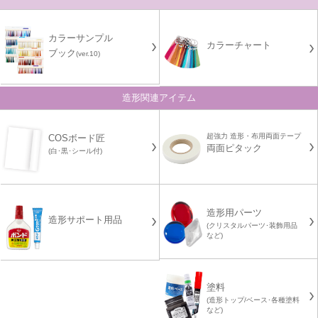
カラーサンプル
カラーチャート
ブック
(ver.10)
造形関連アイテム
超強力 造形・布用両面テープ
COSボード匠
両面ピタック
(白･黒･シール付)
造形用パーツ
造形サポート用品
(クリスタルパーツ･装飾用品
など)
塗料
(造形トップ/ベース･各種塗料
など)