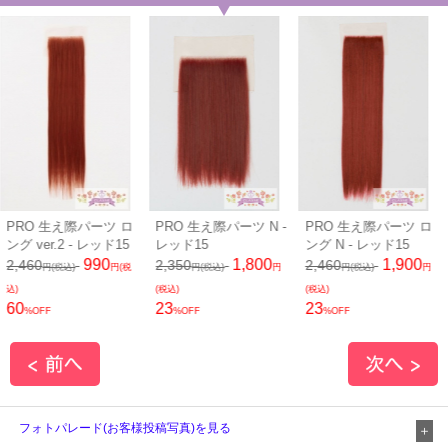
PRO 生え際パーツ ロ
PRO 生え際パーツ N -
PRO 生え際パーツ ロ
ング ver.2 - レッド15
レッド15
ング N - レッド15
990
1,800
1,900
2,460
2,350
2,460
円(税込)
円(税
円(税込)
円
円(税込)
円
込)
(税込)
(税込)
60
23
23
%OFF
%OFF
%OFF
フォトパレード(お客様投稿写真)を見る