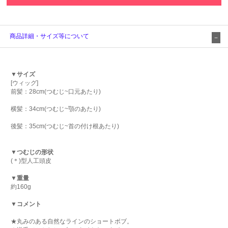
商品詳細・サイズ等について
▼サイズ
[ウィッグ]
前髪：28cm(つむじ~口元あたり)
横髪：34cm(つむじ~顎のあたり)
後髪：35cm(つむじ~首の付け根あたり)
▼つむじの形状
(＊)型人工頭皮
▼重量
約160g
▼コメント
★丸みのある自然なラインのショートボブ。