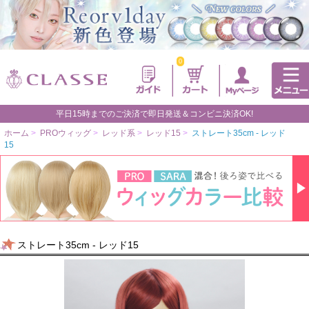
0
平日15時までのご決済で即日発送＆コンビニ決済OK!
ホーム
>
PROウィッグ
>
レッド系
>
レッド15
>
ストレート35cm - レッド
15
ストレート35cm - レッド15