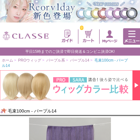
0
平日15時までのご決済で即日発送＆コンビニ決済OK!
ホーム
>
PROウィッグ
>
パープル系
>
パープル14
>
毛束100cm - パープ
ル14
毛束100cm - パープル14