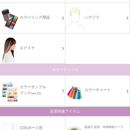
カラーリング用品
ハゲヅラ
エクステ
カラーサンプル
カラーサンプル
カラーチャート
ブック
(ver.10)
造形関連アイテム
超強力 造形・布用両面テープ
COSボード匠