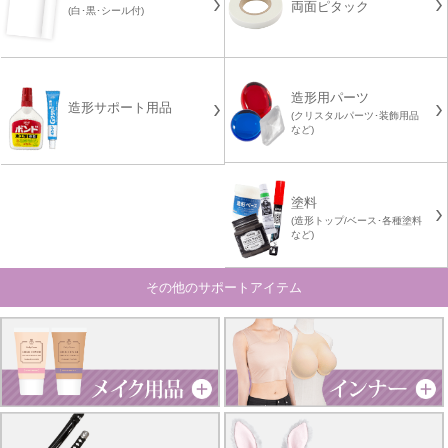
両面ピタック
(白･黒･シール付)
造形用パーツ
造形サポート用品
(クリスタルパーツ･装飾用品
など)
塗料
(造形トップ/ベース･各種塗料
など)
その他のサポートアイテム