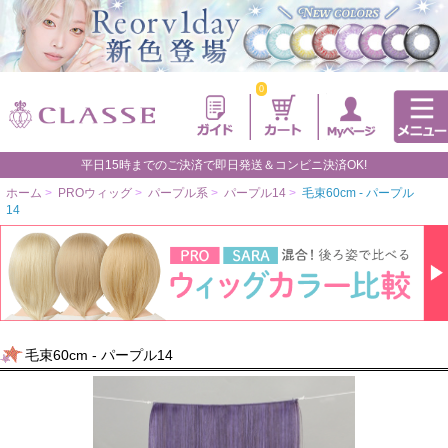
0
平日15時までのご決済で即日発送＆コンビニ決済OK!
ホーム
>
PROウィッグ
>
パープル系
>
パープル14
>
毛束60cm - パープル
14
毛束60cm - パープル14