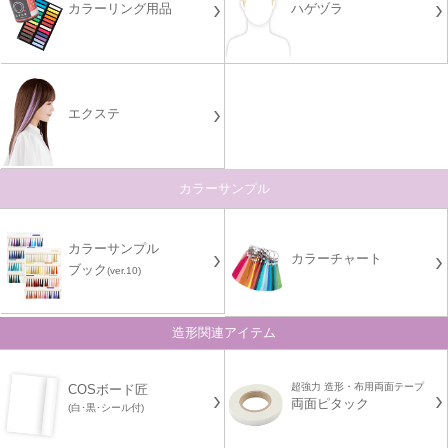
カラーリング用品
ハゲヅラ
エクステ
カラーサンプル
カラーサンプル
カラーチャート
ブック
(ver.10)
造形関連アイテム
超強力 造形・布用両面テープ
COSボード匠
両面ピタック
(白･黒･シール付)