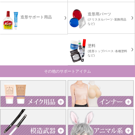
造形用パーツ
造形サポート用品
(クリスタルパーツ･装飾用品
など)
塗料
(造形トップ/ベース･各種塗料
など)
その他のサポートアイテム