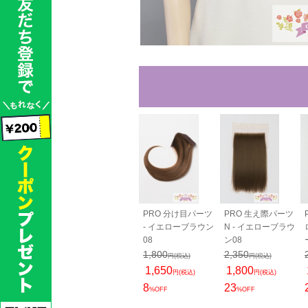
80cm - イエ
バンス110cm - イ
PRO 分け目パーツ
PRO 生え際パーツ
ブラウン08
エローブラウン08
- イエローブラウン
N - イエローブラウ
08
ン08
50
2,600
円(税込)
円(税込)
1,800
2,350
15
2,310
円(税込)
円(税込)
円(税込)
円(税込)
1,650
1,800
11
円(税込)
円(税込)
OFF
%OFF
8
23
%OFF
%OFF