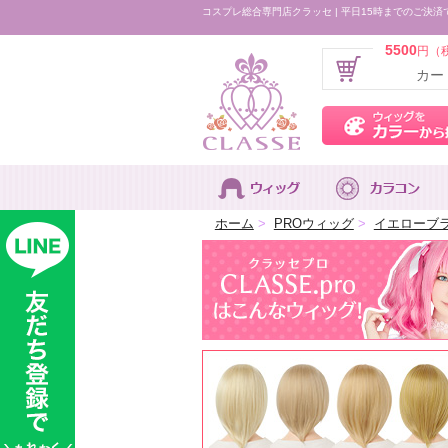
コスプレ総合専門店クラッセ | 平日15時までのご決済
5500
円（
カー
ホーム
>
PROウィッグ
>
イエローブ