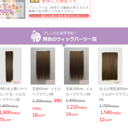
PRO 生え際パーツ
毛束60cm - イエロ
毛束100cm - イエ
仕上げ用毛束50c
ロング N - イエロ
ーブラウン08
ローブラウン08
- イエローブラウ
ーブラウン08
08
1,400
990
1,200
円(税込)
円(税込)
2,460
1,750
1,210
円(税込)
円(税込)
円(税込)
円(税込)
1,900
1,540
円(税込)
14
円(税込)
18
%OFF
%OFF
23
12
%OFF
%OFF