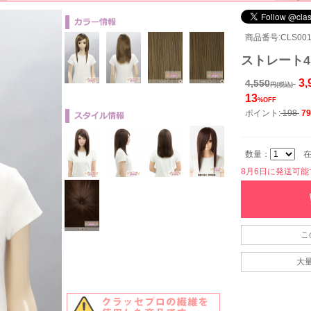
商品番号:CLS001-
ストレート45
3,
4,550
円(税込)
13
%OFF
ポイント:
198
79
数量：
在
8月6日に発送可能です
こ
大