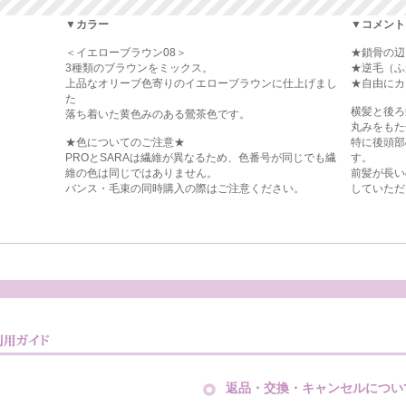
▼カラー
▼コメント
＜イエローブラウン08＞
★鎖骨の辺
3種類のブラウンをミックス。
★逆毛（ふ
上品なオリーブ色寄りのイエローブラウンに仕上げまし
★自由にカ
た
横髪と後ろ
落ち着いた黄色みのある鶯茶色です。
丸みをもた
★色についてのご注意★
特に後頭部
PROとSARAは繊維が異なるため、色番号が同じでも繊
す。
維の色は同じではありません。
前髪が長い
バンス・毛束の同時購入の際はご注意ください。
していただ
返品・交換・キャンセルについ