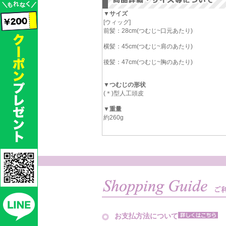
▼サイズ
[ウィッグ]
前髪：28cm(つむじ~口元あたり)
横髪：45cm(つむじ~肩のあたり)
後髪：47cm(つむじ~胸のあたり)
▼つむじの形状
(＊)型人工頭皮
▼重量
約260g
お支払方法について