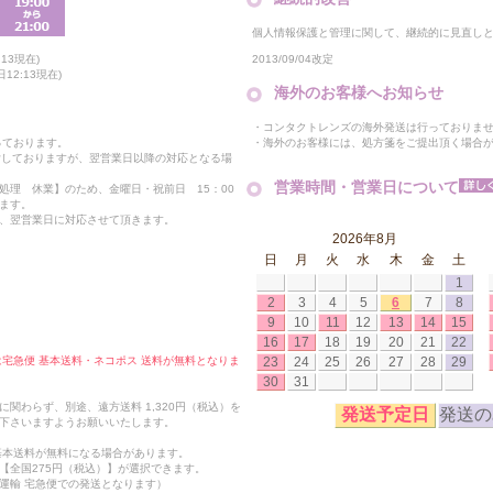
個人情報保護と管理に関して、継続的に見直し
2013/09/04改定
13現在)
12:13現在)
海外のお客様へお知らせ
・コンタクトレンズの海外発送は行っておりま
・海外のお客様には、処方箋をご提出頂く場合
っております。
付しておりますが、翌営業日以降の対応となる場
営業時間・営業日について
処理 休業】のため、金曜日・祝前日 15：00
ます。
、翌営業日に対応させて頂きます。
2026年8月
日
月
火
水
木
金
土
1
2
3
4
5
6
7
8
9
10
11
12
13
14
15
16
17
18
19
20
21
22
23
24
25
26
27
28
29
合は宅急便 基本送料・ネコポス 送料が無料となりま
30
31
関わらず、別途、遠方送料 1,320円（税込）を
発送予定日
発送の
下さいますようお願いいたします。
も基本送料が無料になる場合があります。
【全国275円（税込）】が選択できます。
運輸 宅急便での発送となります）