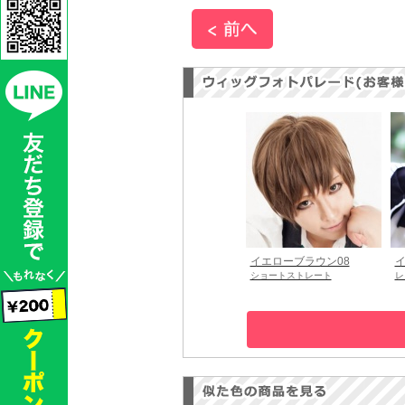
イエローブラウン08
イ
ショートストレート
レ