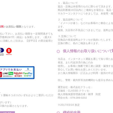
１．返品について
返品・交換は未使用のものに限らせて頂きます
商品到着後10日以内にご連絡なき場合は、返品
※カラーコンタクトにつきましては、未使用・箱
２．返品送料について
「イメージが違う」などのお客様のご都合によ
日間
が
お支払い期限
となります。
ます。
破損、欠品等の不良品につきましては、送料は
支払い下さい。お支払い期限を一定期間過ぎても
３.交換について
手数料297円（税込）を加算します。（最大3
交換品の発送送料はクラッセが負担いたします
以降に頂戴したご注文は、【翌平日】の受注処理と
交換の際に、色のご相談も承ります。
個人情報のお取り扱いについて
当店は、インターネット通販を通じて知り得たお
発送、また代金決済の為にのみ
使用し、お客様に無断で第三者に譲渡・漏洩す
安心してお買い物をお楽しみくださいませ。
また個人情報開示・訂正および利用・提供の中
但し、警察・裁判所等法的機関から提示を求め
運営会社：株式会社クラッセ：
店舗名：CLASSE-クラッセ-
。
個人情報保護管理責任者：柳澤 到宏
マト運輸ネコポスのいずれかよりご選択いただけ
問合せ先：079-289-0202
ざいます）
※2017/03/16 改定
2日後のお届けとなります。
継続的改善