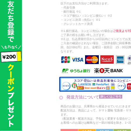
以下のお支払方法がご利用頂けます。
・代金引換
・銀行振込 ※1
・スコア後払い（コンビニ後払い）※2
・コンビニ決済（先払い）※1
・クレジットカード決済
※1.銀行振込、コンビニ先払いの場合は
ご注文より7
ご了承の程をお願い申し上げます。
※2.は、払込票発行日から14日以内にコンビニでお
ご入金の確認がとれない場合、ご請求金額に回収事務
回、合計891円）また、金曜日・祝前日 15：00
なります。
発送方法について
商品のお届けは、兵庫県から発送させていただきます
配送方法は、商品によって、ヤマト運輸 宅急便・ヤ
ます。
（配送業者・配送方法は、予告なく変更する場合がご
お客様へのお届けは離島など一部の地域を除き、1~