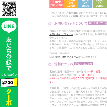
只今ご注文頂くと
8月6日
に発送可能です。(8月6日12:
只今お振込みを頂くと
8月6日
に発送可能です。(8月6日
お問い合わせについて
お電話でのお問合わせは月曜-金曜:10時-16時まで承
お問い合わせフォーム
からのお問合わせは24時間受
合がございます。
土曜日・祝日は【発送のみ営業／お問い合わせ・入金
以降のキャンセル・ご変更のお問い合わせは承りかね
また、休業期間中にいただきましたご注文・ご質問は
Tel:079-289-0202
Mail:
お問い合わせフォーム
からご連絡下さい。
送料について
宅急便 送料：全国一律 基本送料
550円（税込）
ネコポス 送料：全国一律
275円（税込）
お買い物の商品合計金額が5,500円(税込)以上の場
す。
※沖縄県、北海道への配送はお買い物の商品合計金額に
ご負担頂いております。恐れ入りますが、予めご了承
※代金引換の場合、代引手数料が別途加算されます。
※キャンペーンなどにより、5,500円(税込)未満で
※サンプルブックのみの場合はサンプルブック専用便
（ウィッグや他のアイテムと同時購入の場合はヤマト