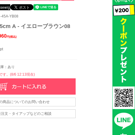
45A-YB08
cm A - イエローブラウン08
960
円(税込)
pt
庫：あり
。(8/6 12:13現在)
の商品についてのお問い合わせ
量注文・タイアップなどのご相談