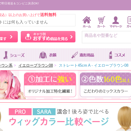
で即日発送＆コンビニ決済OK!
送料無料
税込）以上のお買い上げで
トには何も入っていません
ウィッグをカラーから探す
キャラ別おすすめ商品を
ラウン系
>
イエローブラウン08
>
ストレート45cm A - イエローブラウン08