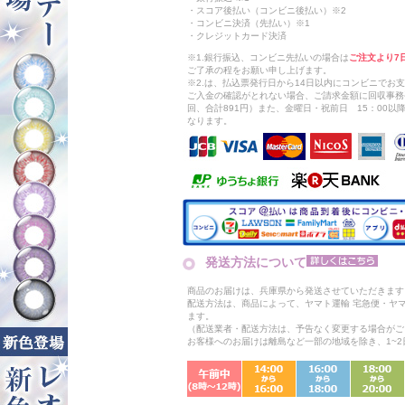
・スコア後払い（コンビニ後払い）※2
・コンビニ決済（先払い）※1
・クレジットカード決済
※1.銀行振込、コンビニ先払いの場合は
ご注文より7
ご了承の程をお願い申し上げます。
※2.は、払込票発行日から14日以内にコンビニでお
ご入金の確認がとれない場合、ご請求金額に回収事務
回、合計891円）また、金曜日・祝前日 15：00
なります。
発送方法について
商品のお届けは、兵庫県から発送させていただきます
配送方法は、商品によって、ヤマト運輸 宅急便・ヤ
ます。
（配送業者・配送方法は、予告なく変更する場合がご
お客様へのお届けは離島など一部の地域を除き、1~