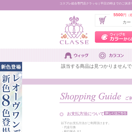
コスプレ総合専門店クラッセ | 平日15時までのご決済
5500
円（
カー
該当する商品は見つかりませんで
お支払方法について
以下のお支払方法がご利用頂けます。
・代金引換
・銀行振込 ※1