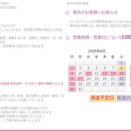
2013/09/04改定
7現在)
日7:57現在)
海外のお客様へお知らせ
・コンタクトレンズの海外発送は行っておりま
・海外のお客様には、処方箋をご提出頂く場合
っております。
付しておりますが、翌営業日以降の対応となる場
営業時間・営業日について
処理 休業】のため、金曜日・祝前日 15：00
ます。
、翌営業日に対応させて頂きます。
2026年8月
日
月
火
水
木
金
土
1
2
3
4
5
6
7
8
9
10
11
12
13
14
15
16
17
18
19
20
21
22
23
24
25
26
27
28
29
合は宅急便 基本送料・ネコポス 送料が無料となりま
30
31
関わらず、別途、遠方送料 1,320円（税込）を
発送予定日
発送の
下さいますようお願いいたします。
も基本送料が無料になる場合があります。
【全国275円（税込）】が選択できます。
運輸 宅急便での発送となります）
、ご了承の程をお願いたします。