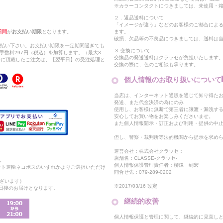
※カラーコンタクトにつきましては、未使用・箱
２．返品送料について
「イメージが違う」などのお客様のご都合によ
日間
が
お支払い期限
となります。
ます。
破損、欠品等の不良品につきましては、送料は
支払い下さい。お支払い期限を一定期間過ぎても
３.交換について
手数料297円（税込）を加算します。（最大3
交換品の発送送料はクラッセが負担いたします
以降に頂戴したご注文は、【翌平日】の受注処理と
交換の際に、色のご相談も承ります。
個人情報のお取り扱いについて
当店は、インターネット通販を通じて知り得たお
発送、また代金決済の為にのみ
使用し、お客様に無断で第三者に譲渡・漏洩す
安心してお買い物をお楽しみくださいませ。
また個人情報開示・訂正および利用・提供の中
但し、警察・裁判所等法的機関から提示を求め
運営会社：株式会社クラッセ：
店舗名：CLASSE-クラッセ-
。
個人情報保護管理責任者：柳澤 到宏
マト運輸ネコポスのいずれかよりご選択いただけ
問合せ先：079-289-0202
ざいます）
※2017/03/16 改定
2日後のお届けとなります。
継続的改善
個人情報保護と管理に関して、継続的に見直し