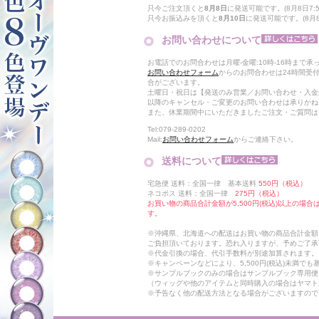
只今ご注文頂くと
8月8日
に発送可能です。(8月8日7:5
只今お振込みを頂くと
8月10日
に発送可能です。(8月8
お問い合わせについて
お電話でのお問合わせは月曜-金曜:10時-16時まで承
お問い合わせフォーム
からのお問合わせは24時間受
合がございます。
土曜日・祝日は【発送のみ営業／お問い合わせ・入金
以降のキャンセル・ご変更のお問い合わせは承りかね
また、休業期間中にいただきましたご注文・ご質問は
Tel:079-289-0202
Mail:
お問い合わせフォーム
からご連絡下さい。
送料について
宅急便 送料：全国一律 基本送料
550円（税込）
ネコポス 送料：全国一律
275円（税込）
お買い物の商品合計金額が5,500円(税込)以上の場
す。
※沖縄県、北海道への配送はお買い物の商品合計金額に
ご負担頂いております。恐れ入りますが、予めご了承
※代金引換の場合、代引手数料が別途加算されます。
※キャンペーンなどにより、5,500円(税込)未満で
※サンプルブックのみの場合はサンプルブック専用便
（ウィッグや他のアイテムと同時購入の場合はヤマト
※予告なく他の配送方法となる場合がございますので