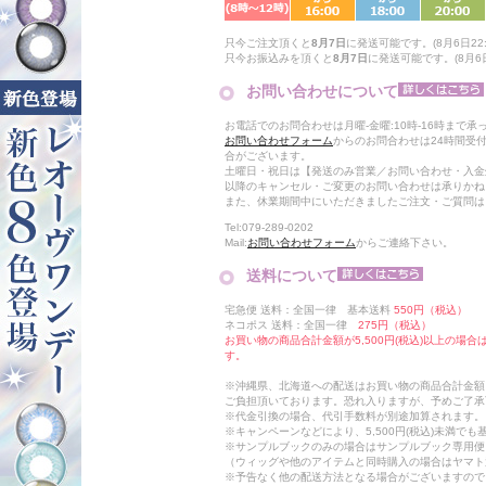
只今ご注文頂くと
8月7日
に発送可能です。(8月6日22:
只今お振込みを頂くと
8月7日
に発送可能です。(8月6日
お問い合わせについて
お電話でのお問合わせは月曜-金曜:10時-16時まで承
お問い合わせフォーム
からのお問合わせは24時間受
合がございます。
土曜日・祝日は【発送のみ営業／お問い合わせ・入金
以降のキャンセル・ご変更のお問い合わせは承りかね
また、休業期間中にいただきましたご注文・ご質問は
Tel:079-289-0202
Mail:
お問い合わせフォーム
からご連絡下さい。
送料について
宅急便 送料：全国一律 基本送料
550円（税込）
ネコポス 送料：全国一律
275円（税込）
お買い物の商品合計金額が5,500円(税込)以上の場
す。
※沖縄県、北海道への配送はお買い物の商品合計金額に
ご負担頂いております。恐れ入りますが、予めご了承
※代金引換の場合、代引手数料が別途加算されます。
※キャンペーンなどにより、5,500円(税込)未満で
※サンプルブックのみの場合はサンプルブック専用便
（ウィッグや他のアイテムと同時購入の場合はヤマト
※予告なく他の配送方法となる場合がございますので