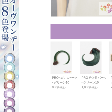
80cm - グリ
バンス110cm - グ
PRO つむじパーツ
PRO 分け目パーツ
10
リーン10
- グリーン10
- グリーン10
0
2,600
980
1,800
円(税込)
円(税込)
円(税込)
円(税込)