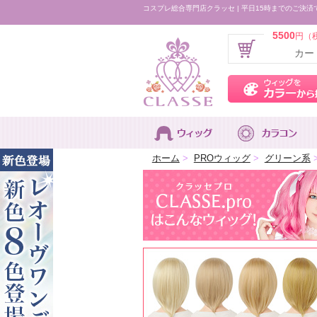
コスプレ総合専門店クラッセ | 平日15時までのご決済
5500
円（
カー
ホーム
>
PROウィッグ
>
グリーン系