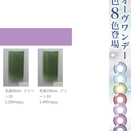
ツ
毛束60cm - グリー
毛束100cm - グリ
仕上げ用毛束50cm
ボリュームア
ン10
ーン10
- グリーン10
毛束70cm - 
1,200
1,400
1,750
ン10
円(税込)
円(税込)
円(税込)
1,900
円(税込)