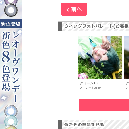
グリーン10
グ
ストレート35cm
ス