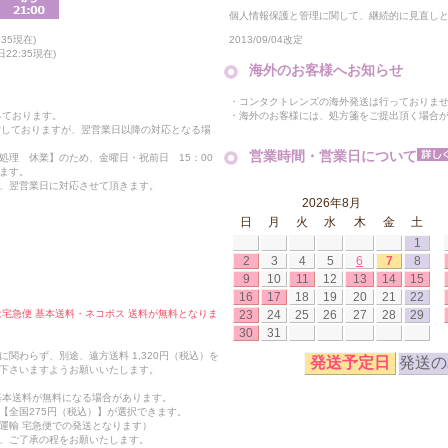
個人情報保護と管理に関して、継続的に見直し
2013/09/04改定
35現在)
22:35現在)
海外のお客様へお知らせ
・コンタクトレンズの海外発送は行っておりま
・海外のお客様には、処方箋をご提出頂く場合
っております。
付しておりますが、翌営業日以降の対応となる場
営業時間・営業日について
処理 休業】のため、金曜日・祝前日 15：00
ます。
、翌営業日に対応させて頂きます。
2026年8月
日
月
火
水
木
金
土
1
2
3
4
5
6
7
8
9
10
11
12
13
14
15
16
17
18
19
20
21
22
23
24
25
26
27
28
29
合は宅急便 基本送料・ネコポス 送料が無料となりま
30
31
関わらず、別途、遠方送料 1,320円（税込）を
発送予定日
発送の
下さいますようお願いいたします。
も基本送料が無料になる場合があります。
【全国275円（税込）】が選択できます。
運輸 宅急便での発送となります）
、ご了承の程をお願いたします。