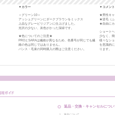
▼カラー
▼コメント
＜グリーン10＞
★男性キャ
アッシュグリーンにダークブラウンをミックス
★逆毛（ふ
上品なグレービリジアンに仕上げました。
★自由にカ
光沢の少ない、灰色がかった深緑です。
ショートヘ
★色についてのご注意★
少なく、簡
PROとSARAは繊維が異なるため、色番号が同じでも繊
様々なショ
維の色は同じではありません。
を意識的に
バンス・毛束の同時購入の際はご注意ください。
ります。
返品・交換・キャンセルについ
１．返品について