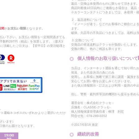
返品・交換は未使用のものに限らせて頂きます
商品到着後10日以内にご連絡なき場合は、返品
※カラーコンタクトにつきましては、未使用・箱
２．返品送料について
「イメージが違う」などのお客様のご都合によ
日間
が
お支払い期限
となります。
ます。
破損、欠品等の不良品につきましては、送料は
支払い下さい。お支払い期限を一定期間過ぎても
３.交換について
手数料297円（税込）を加算します。（最大3
交換品の発送送料はクラッセが負担いたします
以降に頂戴したご注文は、【翌平日】の受注処理と
交換の際に、色のご相談も承ります。
個人情報のお取り扱いについて
当店は、インターネット通販を通じて知り得たお
発送、また代金決済の為にのみ
使用し、お客様に無断で第三者に譲渡・漏洩す
安心してお買い物をお楽しみくださいませ。
また個人情報開示・訂正および利用・提供の中
但し、警察・裁判所等法的機関から提示を求め
運営会社：株式会社クラッセ：
店舗名：CLASSE-クラッセ-
。
個人情報保護管理責任者：柳澤 到宏
マト運輸ネコポスのいずれかよりご選択いただけ
問合せ先：079-289-0202
ざいます）
※2017/03/16 改定
2日後のお届けとなります。
継続的改善