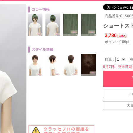
商品番号:CLS003
ショートスト
3,780
円(税込)
ポイント:189pt
数量：
在
8月7日に発送可能です
こ
大