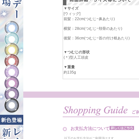
▼サイズ
[ウィッグ]
前髪：22cm(つむじ~鼻あたり)
横髪：28cm(つむじ~頬骨のあたり)
後髪：36cm(つむじ~首の付け根あたり)
▼つむじの形状
(＊)型人工頭皮
▼重量
約135g
お支払方法について
以下のお支払方法がご利用頂けます。