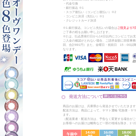
・代金引換
・銀行振込 ※1
・スコア後払い（コンビニ後払い）※2
・コンビニ決済（先払い）※1
・クレジットカード決済
※1.銀行振込、コンビニ先払いの場合は
ご注文より7
ご了承の程をお願い申し上げます。
※2.は、払込票発行日から14日以内にコンビニでお
ご入金の確認がとれない場合、ご請求金額に回収事務
回、合計891円）また、金曜日・祝前日 15：00
なります。
発送方法について
商品のお届けは、兵庫県から発送させていただきます
配送方法は、商品によって、ヤマト運輸 宅急便・ヤ
ます。
（配送業者・配送方法は、予告なく変更する場合がご
お客様へのお届けは離島など一部の地域を除き、1~