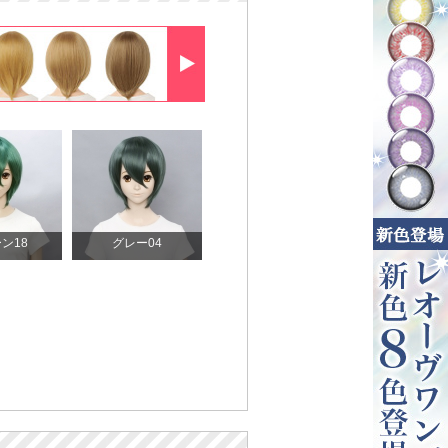
ン18
グレー04