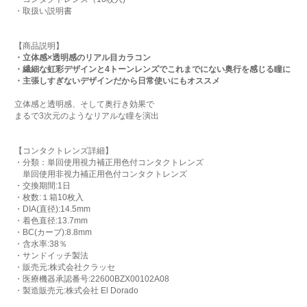
・取扱い説明書
【商品説明】
・立体感×透明感のリアル目カラコン
・繊細な虹彩デザインと4トーンレンズでこれまでにない奥行を感じる瞳に
・主張しすぎないデザインだから日常使いにもオススメ
立体感と透明感、そして奥行き効果で
まるで3次元のようなリアルな瞳を演出
【コンタクトレンズ詳細】
・分類：単回使用視力補正用色付コンタクトレンズ
単回使用非視力補正用色付コンタクトレンズ
・交換期間:1日
・枚数:１箱10枚入
・DIA(直径):14.5mm
・着色直径:13.7mm
・BC(カーブ):8.8mm
・含水率:38％
・サンドイッチ製法
・販売元:株式会社クラッセ
・医療機器承認番号:22600BZX00102A08
・製造販売元:株式会社 El Dorado