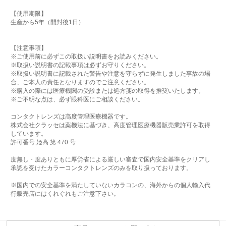
【使用期限】
生産から5年（開封後1日）
【注意事項】
※ご使用前に必ずこの取扱い説明書をお読みください。
※取扱い説明書の記載事項は必ずお守りください。
※取扱い説明書に記載された警告や注意を守らずに発生しました事故の場
合、ご本人の責任となりますのでご注意ください。
※購入の際には医療機関の受診または処方箋の取得を推奨いたします。
※ご不明な点は、必ず眼科医にご相談ください。
コンタクトレンズは高度管理医療機器です。
株式会社クラッセは薬機法に基づき、高度管理医療機器販売業許可を取得
しています。
許可番号:姫高 第 470 号
度無し・度ありともに厚労省による厳しい審査で国内安全基準をクリアし
承認を受けたカラーコンタクトレンズのみを取り扱っております。
※国内での安全基準を満たしていないカラコンの、海外からの個人輸入代
行販売店にはくれぐれもご注意下さい。