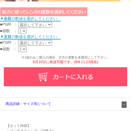
▼
右目
の数値を選択してください。
■PWR
：
■個数
：
▼
左目
の数値を選択してください。
■PWR
：
■個数
：
※1箱のみご購入の場合、片方の度数を未選択にして下さい。
8月10日に発送可能です。(8/9 11:23現在)
商品詳細・サイズ等について
【セット内容】
・コンタクトレンズ（10枚入)