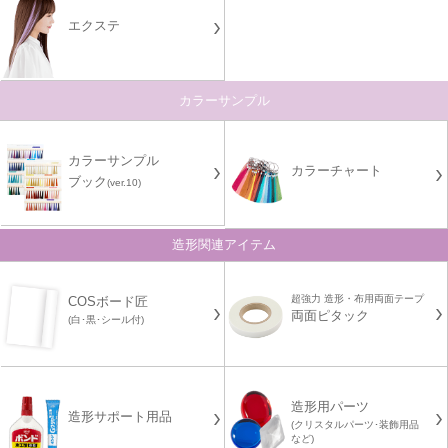
エクステ
カラーサンプル
カラーサンプル
カラーチャート
ブック
(ver.10)
造形関連アイテム
超強力 造形・布用両面テープ
COSボード匠
両面ピタック
(白･黒･シール付)
造形用パーツ
造形サポート用品
(クリスタルパーツ･装飾用品
など)