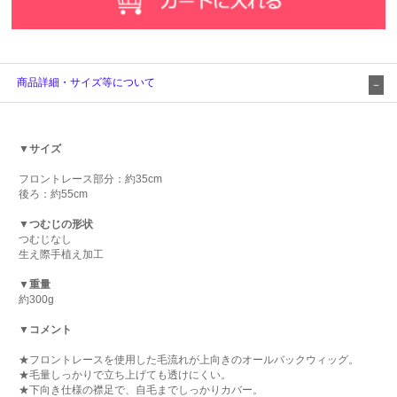
商品詳細・サイズ等について
▼サイズ
フロントレース部分：約35cm
後ろ：約55cm
▼つむじの形状
つむじなし
生え際手植え加工
▼重量
約300g
▼コメント
★フロントレースを使用した毛流れが上向きのオールバックウィッグ。
★毛量しっかりで立ち上げても透けにくい。
★下向き仕様の襟足で、自毛までしっかりカバー。