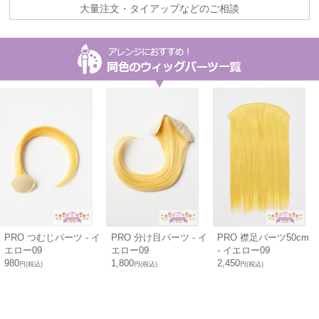
大量注文・タイアップなどのご相談
PRO つむじパーツ - イ
PRO 分け目パーツ - イ
PRO 襟足パーツ50cm
エロー09
エロー09
- イエロー09
980
1,800
2,450
円(税込)
円(税込)
円(税込)