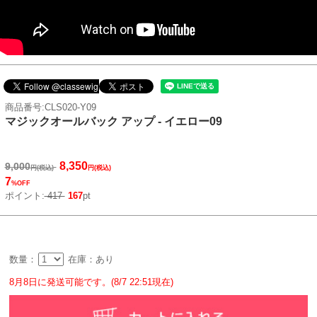
商品番号:CLS020-Y09
マジックオールバック アップ - イエロー09
8,350
9,000
円(税込)
円(税込)
7
%OFF
ポイント:
417
167
pt
数量：
在庫：あり
8月8日に発送可能です。(8/7 22:51現在)