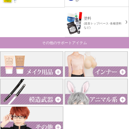
塗料
(造形トップ/ベース･各種塗料
など)
その他のサポートアイテム