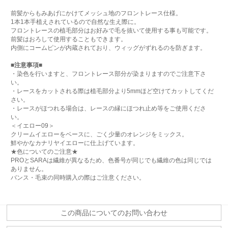
前髪からもみあげにかけてメッシュ地のフロントレース仕様。
1本1本手植えされているので自然な生え際に。
フロントレースの植毛部分はお好みで毛を抜いて使用する事も可能です。
前髪はおろして使用することもできます。
内側にコームピンが内蔵されており、ウィッグがずれるのを防ぎます。
■注意事項■
・染色を行いますと、フロントレース部分が染まりますのでご注意下さ
い。
・レースをカットされる際は植毛部分より5mmほど空けてカットしてくだ
さい。
・レースがほつれる場合は、レースの縁にほつれ止め等をご使用くださ
い。
＜イエロー09＞
クリームイエローをベースに、ごく少量のオレンジをミックス。
鮮やかなカナリヤイエローに仕上げています。
★色についてのご注意★
PROとSARAは繊維が異なるため、色番号が同じでも繊維の色は同じでは
ありません。
バンス・毛束の同時購入の際はご注意ください。
この商品についてのお問い合わせ