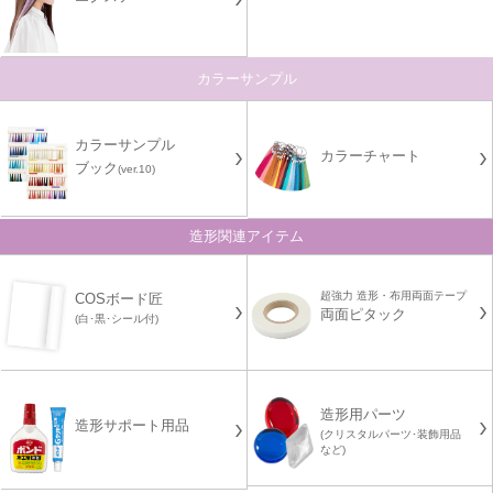
カラーサンプル
カラーサンプル
カラーチャート
ブック
(ver.10)
造形関連アイテム
超強力 造形・布用両面テープ
COSボード匠
両面ピタック
(白･黒･シール付)
造形用パーツ
造形サポート用品
(クリスタルパーツ･装飾用品
など)