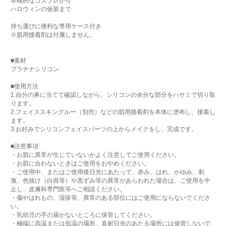
本格的なコスプレから
ハロウィンの仮装まで
持ち運びに便利な専用ケース付き
※肌用接着剤は付属しません。
■素材
プラチナシリコン
■使用方法
1.自分の鼻に当てて確認しながら、シリコンの余分な部分をハサミで切り取
ります。
2.フェイススキングルー（別売）などの肌用接着剤を本体に塗布し、接着し
ます。
3.お好みでシリコンフェイスパーツの上からメイクをし、完成です。
■注意事項
・お肌に異常が生じていないかよく注意してご使用ください。
・お肌に合わないときはご使用をおやめください。
・ご使用中、またはご使用後日光にあたって、赤み、はれ、かゆみ、刺
激、色抜け（白斑等）や黒ずみ等の異常があらわれた場合は、ご使用を中
止し、皮膚科専門医等へご相談ください。
・傷やはれもの、湿疹等、異常のある部位にはご使用にならないでくださ
い。
・乳幼児の手の届かないところに保管してください。
・極端に高温または低温の場所、直射日光のあたる場所には保管しないで