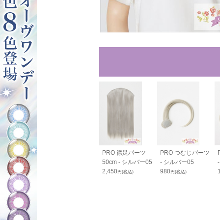
ルバンス80cm
バンス110cm - シ
PRO 襟足パーツ
PRO つむじパーツ
ルバー05
ルバー05
50cm - シルバー05
- シルバー05
0
2,600
2,450
980
円(税込)
円(税込)
円(税込)
円(税込)