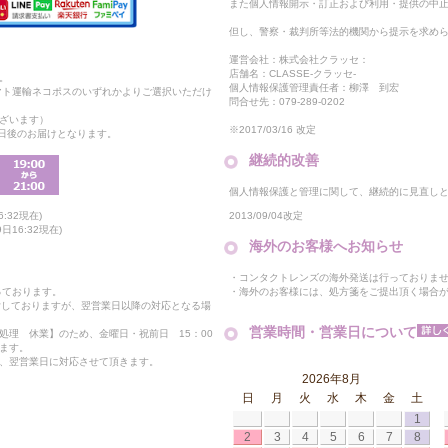
また個人情報開示・訂正および利用・提供の中
但し、警察・裁判所等法的機関から提示を求め
運営会社：株式会社クラッセ：
店舗名：CLASSE-クラッセ-
。
個人情報保護管理責任者：柳澤 到宏
マト運輸ネコポスのいずれかよりご選択いただけ
問合せ先：079-289-0202
ざいます）
※2017/03/16 改定
2日後のお届けとなります。
継続的改善
個人情報保護と管理に関して、継続的に見直し
2013/09/04改定
:32現在)
16:32現在)
海外のお客様へお知らせ
・コンタクトレンズの海外発送は行っておりま
・海外のお客様には、処方箋をご提出頂く場合
っております。
付しておりますが、翌営業日以降の対応となる場
営業時間・営業日について
処理 休業】のため、金曜日・祝前日 15：00
ます。
、翌営業日に対応させて頂きます。
2026年8月
日
月
火
水
木
金
土
1
2
3
4
5
6
7
8