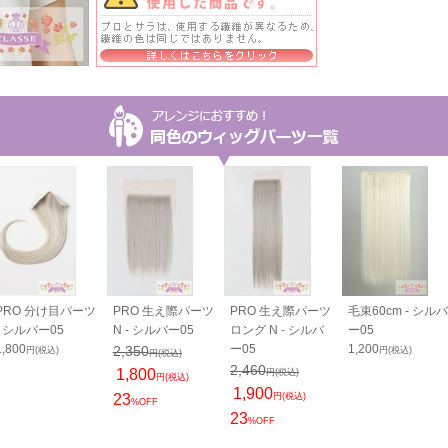
PRO 分け目パーツ
PRO 生え際パーツ
PRO 生え際パーツ
毛束60cm - シルバ
- シルバー05
N - シルバー05
ロング N - シルバ
ー05
1,800
ー05
1,200
2,350
円(税込)
円(税込)
円(税込)
2,460
1,800
円(税込)
円(税込)
1,900
23
円(税込)
%OFF
23
%OFF