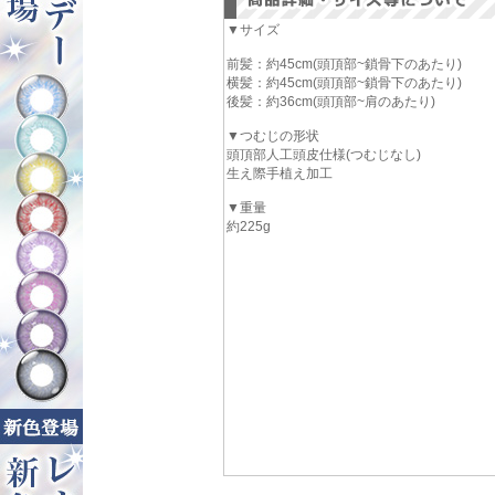
▼サイズ
前髪：約45cm(頭頂部~鎖骨下のあたり)
横髪：約45cm(頭頂部~鎖骨下のあたり)
後髪：約36cm(頭頂部~肩のあたり)
▼つむじの形状
頭頂部人工頭皮仕様(つむじなし)
生え際手植え加工
▼重量
約225g