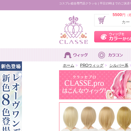
コスプレ総合専門店クラッセ | 平日15時までのご決済
5500
円（
カー
ホーム
>
PROウィッグ
>
シルバー系