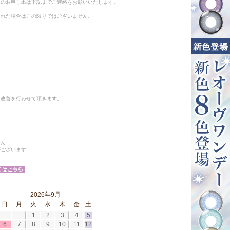
止のお申し出は下記までご連絡をお願いいたします。
られた場合はこの限りではございません。
と改善を行わせて頂きます。
せん
がございます
2026年9月
日
月
火
水
木
金
土
1
2
3
4
5
6
7
8
9
10
11
12