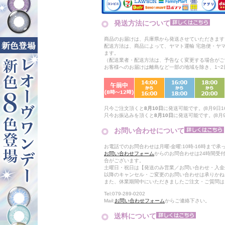
発送方法について
商品のお届けは、兵庫県から発送させていただきます
配送方法は、商品によって、ヤマト運輸 宅急便・ヤ
ます。
（配送業者・配送方法は、予告なく変更する場合がご
お客様へのお届けは離島など一部の地域を除き、1~
只今ご注文頂くと
8月10日
に発送可能です。(8月9日16
只今お振込みを頂くと
8月10日
に発送可能です。(8月9日
お問い合わせについて
お電話でのお問合わせは月曜-金曜:10時-16時まで承
お問い合わせフォーム
からのお問合わせは24時間受
合がございます。
土曜日・祝日は【発送のみ営業／お問い合わせ・入金
以降のキャンセル・ご変更のお問い合わせは承りかね
また、休業期間中にいただきましたご注文・ご質問は
Tel:079-289-0202
Mail:
お問い合わせフォーム
からご連絡下さい。
送料について