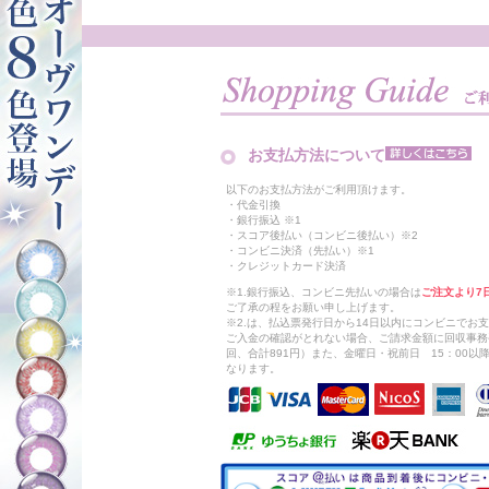
お支払方法について
以下のお支払方法がご利用頂けます。
・代金引換
・銀行振込 ※1
・スコア後払い（コンビニ後払い）※2
・コンビニ決済（先払い）※1
・クレジットカード決済
※1.銀行振込、コンビニ先払いの場合は
ご注文より7
ご了承の程をお願い申し上げます。
※2.は、払込票発行日から14日以内にコンビニでお
ご入金の確認がとれない場合、ご請求金額に回収事務
回、合計891円）また、金曜日・祝前日 15：00
なります。