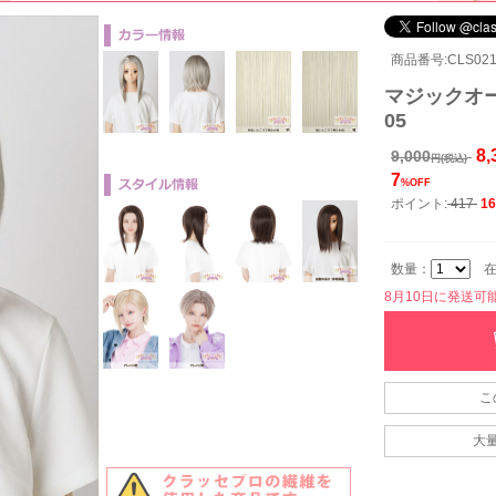
商品番号:CLS021
マジックオー
05
8,
9,000
円(税込)
7
%OFF
ポイント:
417
16
数量：
在
8月10日に発送可能で
こ
大