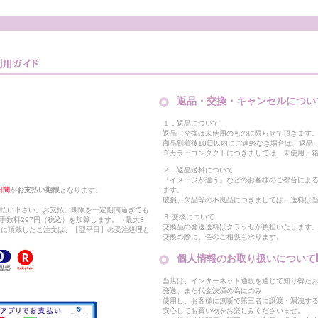
返品・交換・キャンセルについ
１．返品について
返品・交換は未使用のものに限らせて頂きます
商品到着後10日以内にご連絡なき場合は、返品
※カラーコンタクトにつきましては、未使用・箱
２．返品送料について
「イメージが違う」などのお客様のご都合によ
日間
が
お支払い期限
となります。
ます。
破損、欠品等の不良品につきましては、送料は
支払い下さい。お支払い期限を一定期間過ぎても
３.交換について
手数料297円（税込）を加算します。（最大3
交換品の発送送料はクラッセが負担いたします
以降に頂戴したご注文は、【翌平日】の受注処理と
交換の際に、色のご相談も承ります。
個人情報のお取り扱いについて
当店は、インターネット通販を通じて知り得たお
発送、また代金決済の為にのみ
使用し、お客様に無断で第三者に譲渡・漏洩す
安心してお買い物をお楽しみくださいませ。