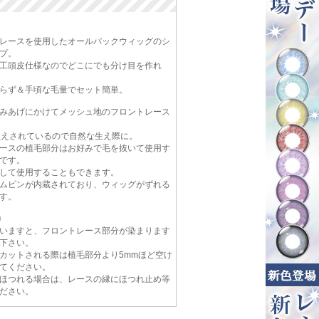
レースを使用したオールバックウィッグのシ
プ。
工頭皮仕様なのでどこにでも分け目を作れ
らず＆手頃な毛量でセット簡単。
みあげにかけてメッシュ地のフロントレース
植えされているので自然な生え際に。
ースの植毛部分はお好みで毛を抜いて使用す
です。
して使用することもできます。
ムピンが内蔵されており、ウィッグがずれる
す。
■
いますと、フロントレース部分が染まります
下さい。
カットされる際は植毛部分より5mmほど空け
てください。
ほつれる場合は、レースの縁にほつれ止め等
ださい。