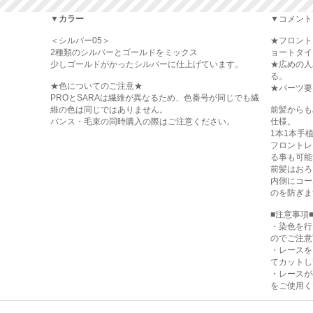
▼カラー
▼コメント
＜シルバー05＞
★フロント
2種類のシルバーとゴールドをミックス
ョートタイ
少しゴールドがかったシルバーに仕上げています。
★広めの人
る。
★色についてのご注意★
★パーツ要
PROとSARAは繊維が異なるため、色番号が同じでも繊
維の色は同じではありません。
前髪からも
バンス・毛束の同時購入の際はご注意ください。
仕様。
1本1本手
フロントレ
る事も可能
前髪はおろ
内側にコー
のを防ぎま
■注意事項
・染色を行
のでご注意
・レースを
てカットし
・レースが
をご使用く