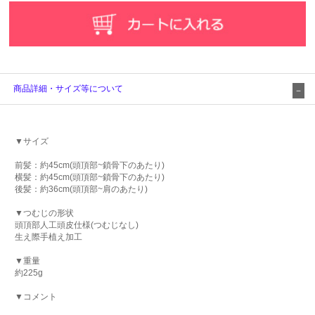
商品詳細・サイズ等について
▼サイズ
前髪：約45cm(頭頂部~鎖骨下のあたり)
横髪：約45cm(頭頂部~鎖骨下のあたり)
後髪：約36cm(頭頂部~肩のあたり)
▼つむじの形状
頭頂部人工頭皮仕様(つむじなし)
生え際手植え加工
▼重量
約225g
▼コメント