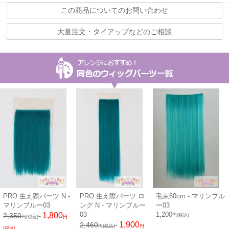
この商品についてのお問い合わせ
大量注文・タイアップなどのご相談
PRO 生え際パーツ N -
PRO 生え際パーツ ロ
毛束60cm - マリンブル
マリンブルー03
ング N - マリンブルー
ー03
03
1,200
1,800
2,350
円(税込)
円(税込)
円
1,900
2,460
円(税込)
円
(税込)