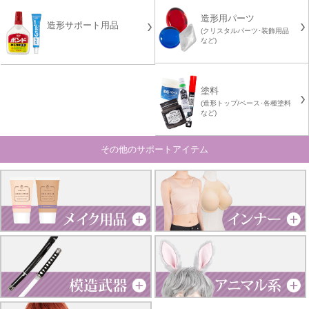
造形用パーツ
造形サポート用品
(クリスタルパーツ･装飾用品
など)
塗料
(造形トップ/ベース･各種塗料
など)
その他のサポートアイテム