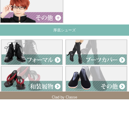
厚底シューズ
Clad by Classe