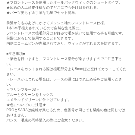
★フロントレースを使用したオールバックウィッグのショートタイプ。
★広めの人工頭皮仕様なのでどこにでも分け目を作れる。
★パーツ要らず＆手頃な毛量でセット簡単。
前髪からもみあげにかけてメッシュ地のフロントレース仕様。
1本1本手植えされているので自然な生え際に。
フロントレースの植毛部分はお好みで毛を抜いて使用する事も可能です。
前髪はおろして使用することもできます。
内側にコームピンが内蔵されており、ウィッグがずれるのを防ぎます。
■注意事項■
・染色を行いますと、フロントレース部分が染まりますのでご注意下さ
い。
・レースをカットされる際は植毛部分より5mmほど空けてカットしてくだ
さい。
・レースがほつれる場合は、レースの縁にほつれ止め等をご使用くださ
い。
＜マリンブルー03＞
ブルーとグリーンをミックス
エメラルドグリーンに仕上げています。
★色についてのご注意★
PROとSARAは繊維が異なるため、色番号が同じでも繊維の色は同じでは
ありません。
バンス・毛束の同時購入の際はご注意ください。