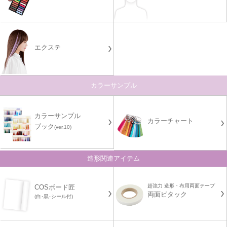
エクステ
カラーサンプル
カラーサンプル
カラーチャート
ブック
(ver.10)
造形関連アイテム
超強力 造形・布用両面テープ
COSボード匠
両面ピタック
(白･黒･シール付)