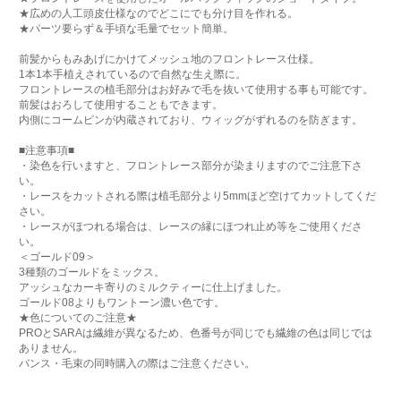
★広めの人工頭皮仕様なのでどこにでも分け目を作れる。
★パーツ要らず＆手頃な毛量でセット簡単。
前髪からもみあげにかけてメッシュ地のフロントレース仕様。
1本1本手植えされているので自然な生え際に。
フロントレースの植毛部分はお好みで毛を抜いて使用する事も可能です。
前髪はおろして使用することもできます。
内側にコームピンが内蔵されており、ウィッグがずれるのを防ぎます。
■注意事項■
・染色を行いますと、フロントレース部分が染まりますのでご注意下さ
い。
・レースをカットされる際は植毛部分より5mmほど空けてカットしてくだ
さい。
・レースがほつれる場合は、レースの縁にほつれ止め等をご使用くださ
い。
＜ゴールド09＞
3種類のゴールドをミックス。
アッシュなカーキ寄りのミルクティーに仕上げました。
ゴールド08よりもワントーン濃い色です。
★色についてのご注意★
PROとSARAは繊維が異なるため、色番号が同じでも繊維の色は同じでは
ありません。
バンス・毛束の同時購入の際はご注意ください。