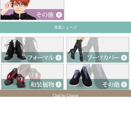
厚底シューズ
Clad by Classe