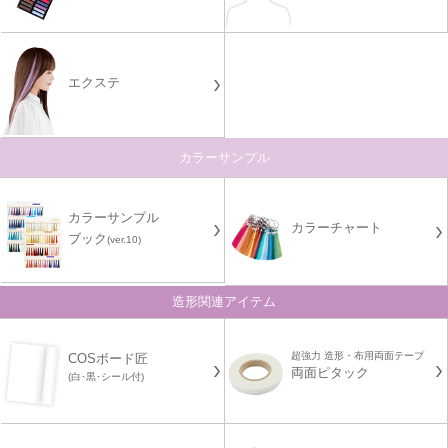
エクステ
カラーサンプル
カラーサンプル
カラーチャート
ブック
(ver.10)
造形関連アイテム
超強力 造形・布用両面テープ
COSボード匠
両面ピタック
(白･黒･シール付)