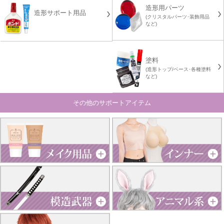
造形用パーツ
造形サポート用品
(クリスタルパーツ･装飾用品
など)
塗料
(造形トップ/ベース･各種塗料
など)
その他のサポートアイテム