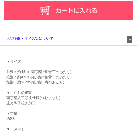
商品詳細・サイズ等について
▼サイズ
前髪：約45cm(頭頂部~鎖骨下のあたり)
横髪：約45cm(頭頂部~鎖骨下のあたり)
後髪：約36cm(頭頂部~肩のあたり)
▼つむじの形状
頭頂部人工頭皮仕様(つむじなし)
生え際手植え加工
▼重量
約225g
▼コメント