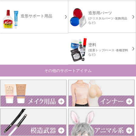
造形用パーツ
造形サポート用品
(クリスタルパーツ･装飾用品
など)
塗料
(造形トップ/ベース･各種塗料
など)
その他のサポートアイテム