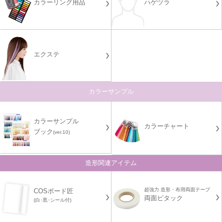
カラーリング用品
ハゲヅラ
エクステ
カラーサンプル
カラーサンプル
カラーチャート
ブック
(ver.10)
造形関連アイテム
超強力 造形・布用両面テープ
COSボード匠
両面ピタック
(白･黒･シール付)