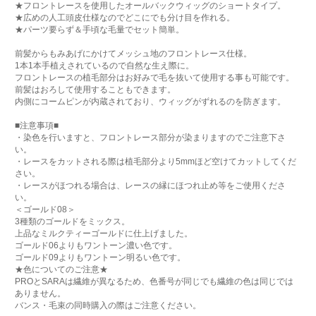
★フロントレースを使用したオールバックウィッグのショートタイプ。
★広めの人工頭皮仕様なのでどこにでも分け目を作れる。
★パーツ要らず＆手頃な毛量でセット簡単。
前髪からもみあげにかけてメッシュ地のフロントレース仕様。
1本1本手植えされているので自然な生え際に。
フロントレースの植毛部分はお好みで毛を抜いて使用する事も可能です。
前髪はおろして使用することもできます。
内側にコームピンが内蔵されており、ウィッグがずれるのを防ぎます。
■注意事項■
・染色を行いますと、フロントレース部分が染まりますのでご注意下さ
い。
・レースをカットされる際は植毛部分より5mmほど空けてカットしてくだ
さい。
・レースがほつれる場合は、レースの縁にほつれ止め等をご使用くださ
い。
＜ゴールド08＞
3種類のゴールドをミックス。
上品なミルクティーゴールドに仕上げました。
ゴールド06よりもワントーン濃い色です。
ゴールド09よりもワントーン明るい色です。
★色についてのご注意★
PROとSARAは繊維が異なるため、色番号が同じでも繊維の色は同じでは
ありません。
バンス・毛束の同時購入の際はご注意ください。