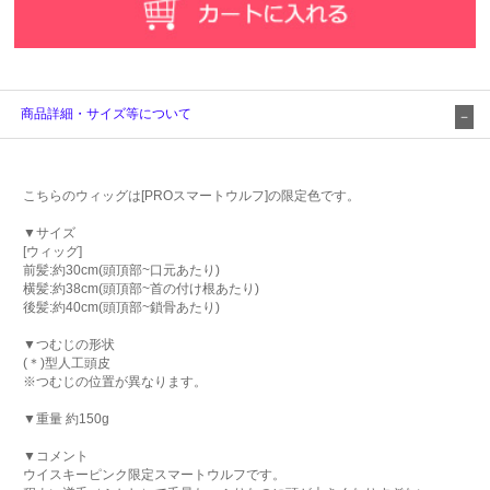
商品詳細・サイズ等について
こちらのウィッグは[PROスマートウルフ]の限定色です。
▼サイズ
[ウィッグ]
前髪:約30cm(頭頂部~口元あたり)
横髪:約38cm(頭頂部~首の付け根あたり)
後髪:約40cm(頭頂部~鎖骨あたり)
▼つむじの形状
(＊)型人工頭皮
※つむじの位置が異なります。
▼重量 約150g
▼コメント
ウイスキーピンク限定スマートウルフです。