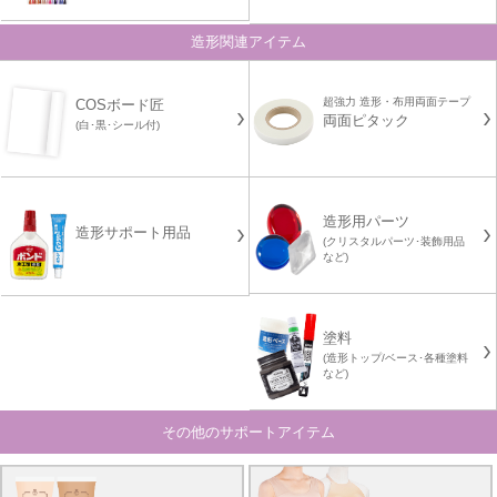
造形関連アイテム
超強力 造形・布用両面テープ
COSボード匠
両面ピタック
(白･黒･シール付)
造形用パーツ
造形サポート用品
(クリスタルパーツ･装飾用品
など)
塗料
(造形トップ/ベース･各種塗料
など)
その他のサポートアイテム