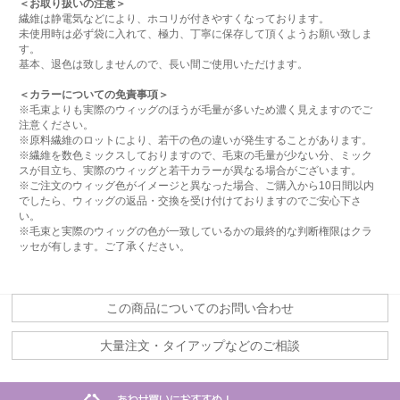
＜お取り扱いの注意＞
繊維は静電気などにより、ホコリが付きやすくなっております。
未使用時は必ず袋に入れて、極力、丁寧に保存して頂くようお願い致しま
す。
基本、退色は致しませんので、長い間ご使用いただけます。
＜カラーについての免責事項＞
※毛束よりも実際のウィッグのほうが毛量が多いため濃く見えますのでご
注意ください。
※原料繊維のロットにより、若干の色の違いが発生することがあります。
※繊維を数色ミックスしておりますので、毛束の毛量が少ない分、ミック
スが目立ち、実際のウィッグと若干カラーが異なる場合がございます。
※ご注文のウィッグ色がイメージと異なった場合、ご購入から10日間以内
でしたら、ウィッグの返品・交換を受け付けておりますのでご安心下さ
い。
※毛束と実際のウィッグの色が一致しているかの最終的な判断権限はクラ
ッセが有します。ご了承ください。
この商品についてのお問い合わせ
大量注文・タイアップなどのご相談