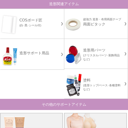
造形関連アイテム
超強力 造形・布用両面テープ
COSボード匠
両面ピタック
(白･黒･シール付)
造形用パーツ
造形サポート用品
(クリスタルパーツ･装飾用品
など)
塗料
(造形トップ/ベース･各種塗料
など)
その他のサポートアイテム