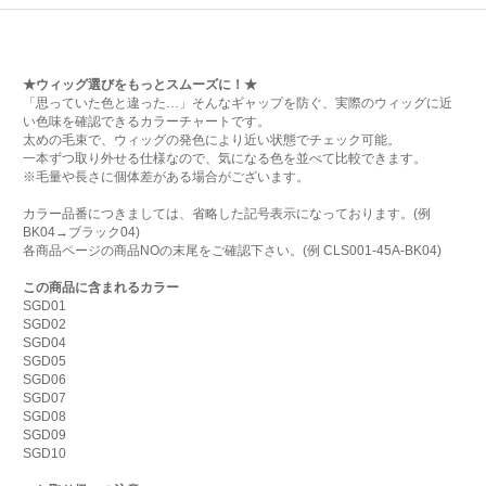
★ウィッグ選びをもっとスムーズに！★
「思っていた色と違った…」そんなギャップを防ぐ、実際のウィッグに近
い色味を確認できるカラーチャートです。
太めの毛束で、ウィッグの発色により近い状態でチェック可能。
一本ずつ取り外せる仕様なので、気になる色を並べて比較できます。
※毛量や長さに個体差がある場合がございます。
カラー品番につきましては、省略した記号表示になっております。(例
BK04→ブラック04)
各商品ページの商品NOの末尾をご確認下さい。(例 CLS001-45A-BK04)
この商品に含まれるカラー
SGD01
SGD02
SGD04
SGD05
SGD06
SGD07
SGD08
SGD09
SGD10