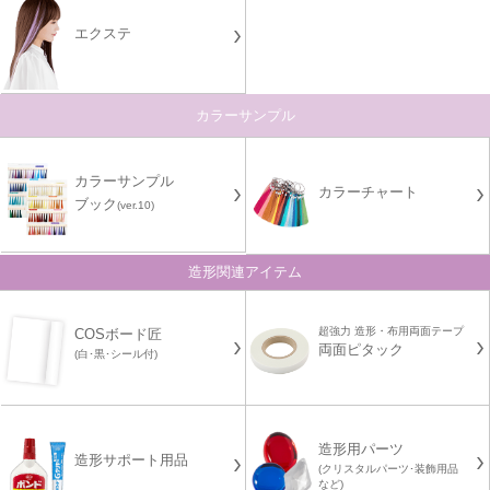
エクステ
カラーサンプル
カラーサンプル
カラーチャート
ブック
(ver.10)
造形関連アイテム
超強力 造形・布用両面テープ
COSボード匠
両面ピタック
(白･黒･シール付)
造形用パーツ
造形サポート用品
(クリスタルパーツ･装飾用品
など)