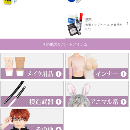
塗料
(造形トップ/ベース･各種塗料
など)
その他のサポートアイテム