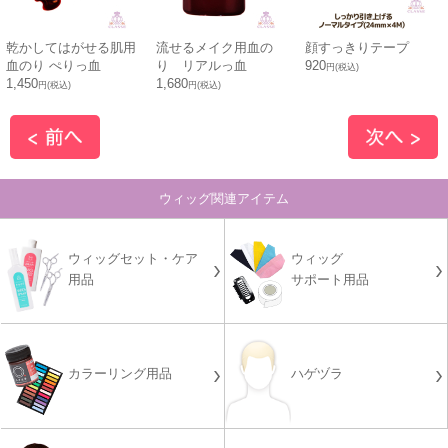
乾かしてはがせる肌用
流せるメイク用血の
顔すっきりテープ
血のり ぺりっ血
り リアルっ血
920
円(税込)
1,450
1,680
円(税込)
円(税込)
ウィッグ関連アイテム
ウィッグセット・ケア
ウィッグ
用品
サポート用品
カラーリング用品
ハゲヅラ