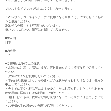
メイク落としや石鹸で簡単に落とすことができます。
プレストタイプなので溢れにくく持ち歩きも安心。
※衣装やシリコン系インナーにご使用になる場合には、汚れてもいいもの
をご使用ください。
洗濯後も色残りする可能性がございます。
※パフ、スポンジ、筆等は付属しておりません。
■生産国
日本
■内容量
10g
■ご使用及び保管上の注意
・水濡れに注意し、高温、多湿、直射日光を避けて清潔な所で保管してく
ださい。
・火気の近くでは使用しないでください。
・本商品の使用により、かゆみなどの症状があらわれた場合には、使用を
中止してください。
・今までに薬や化粧品等によるかゆみ、かぶれ等を起こしたことがある方
は使用前に医師または薬剤師にご相談ください。
・傷口、はれもの、皮膚が敏感な状態になっている箇所には使用しないで
ください。
・お子様の手の届かない場所で保管してください。