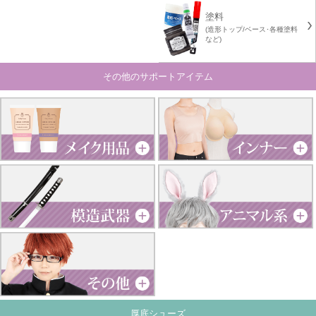
塗料
(造形トップ/ベース･各種塗料
など)
その他のサポートアイテム
厚底シューズ