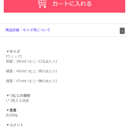
商品詳細・サイズ等について
▼サイズ
[ウィッグ]
前髪：28cm(つむじ~口元あたり)
横髪：45cm(つむじ~肩のあたり)
後髪：47cm(つむじ~胸のあたり)
▼つむじの形状
(＊)型人工頭皮
▼重量
約260g
▼コメント