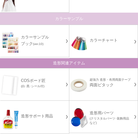
カラーサンプル
カラーサンプル
カラーチャート
ブック
(ver.10)
造形関連アイテム
超強力 造形・布用両面テープ
COSボード匠
両面ピタック
(白･黒･シール付)
造形用パーツ
造形サポート用品
(クリスタルパーツ･装飾用品
など)