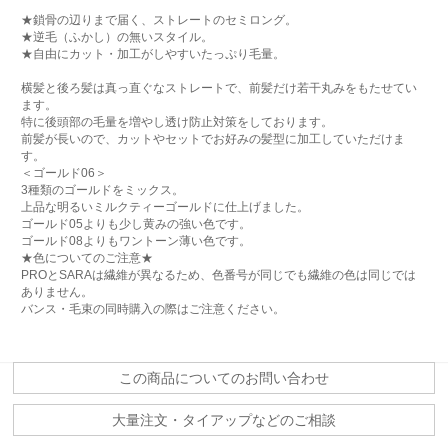
★鎖骨の辺りまで届く、ストレートのセミロング。
★逆毛（ふかし）の無いスタイル。
★自由にカット・加工がしやすいたっぷり毛量。
横髪と後ろ髪は真っ直ぐなストレートで、前髪だけ若干丸みをもたせてい
ます。
特に後頭部の毛量を増やし透け防止対策をしております。
前髪が長いので、カットやセットでお好みの髪型に加工していただけま
す。
＜ゴールド06＞
3種類のゴールドをミックス。
上品な明るいミルクティーゴールドに仕上げました。
ゴールド05よりも少し黄みの強い色です。
ゴールド08よりもワントーン薄い色です。
★色についてのご注意★
PROとSARAは繊維が異なるため、色番号が同じでも繊維の色は同じでは
ありません。
バンス・毛束の同時購入の際はご注意ください。
この商品についてのお問い合わせ
大量注文・タイアップなどのご相談