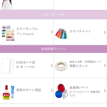
カラーサンプル
カラーサンプル
カラーチャート
ブック
(ver.10)
造形関連アイテム
超強力 造形・布用両面テープ
COSボード匠
両面ピタック
(白･黒･シール付)
造形用パーツ
造形サポート用品
(クリスタルパーツ･装飾用品
など)