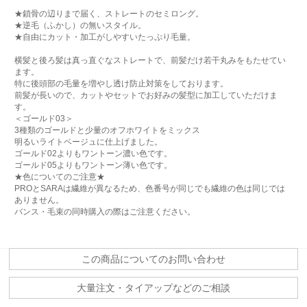
★鎖骨の辺りまで届く、ストレートのセミロング。
★逆毛（ふかし）の無いスタイル。
★自由にカット・加工がしやすいたっぷり毛量。
横髪と後ろ髪は真っ直ぐなストレートで、前髪だけ若干丸みをもたせてい
ます。
特に後頭部の毛量を増やし透け防止対策をしております。
前髪が長いので、カットやセットでお好みの髪型に加工していただけま
す。
＜ゴールド03＞
3種類のゴールドと少量のオフホワイトをミックス
明るいライトベージュに仕上げました。
ゴールド02よりもワントーン濃い色です。
ゴールド05よりもワントーン薄い色です。
★色についてのご注意★
PROとSARAは繊維が異なるため、色番号が同じでも繊維の色は同じでは
ありません。
バンス・毛束の同時購入の際はご注意ください。
この商品についてのお問い合わせ
大量注文・タイアップなどのご相談