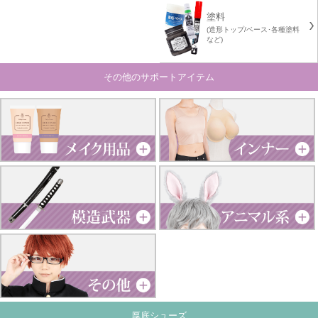
塗料
(造形トップ/ベース･各種塗料
など)
その他のサポートアイテム
厚底シューズ