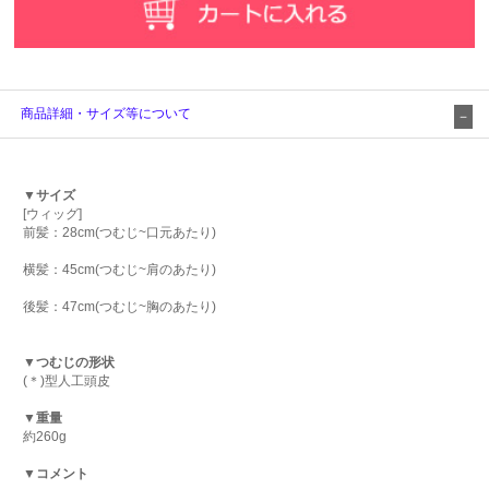
商品詳細・サイズ等について
▼サイズ
[ウィッグ]
前髪：28cm(つむじ~口元あたり)
横髪：45cm(つむじ~肩のあたり)
後髪：47cm(つむじ~胸のあたり)
▼つむじの形状
(＊)型人工頭皮
▼重量
約260g
▼コメント