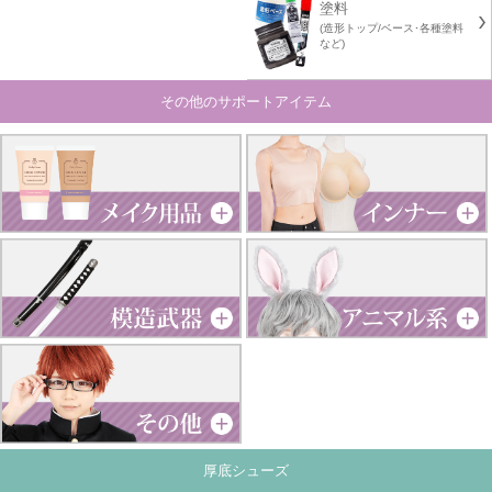
塗料
(造形トップ/ベース･各種塗料
など)
その他のサポートアイテム
厚底シューズ