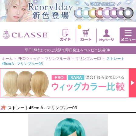
0
平日15時までのご決済で即日発送＆コンビニ決済OK!
ホーム
>
PROウィッグ
>
マリンブルー系
>
マリンブルー03
>
ストレート
45cm A - マリンブルー03
ストレート45cm A - マリンブルー03