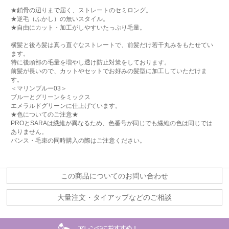
★鎖骨の辺りまで届く、ストレートのセミロング。
★逆毛（ふかし）の無いスタイル。
★自由にカット・加工がしやすいたっぷり毛量。
横髪と後ろ髪は真っ直ぐなストレートで、前髪だけ若干丸みをもたせてい
ます。
特に後頭部の毛量を増やし透け防止対策をしております。
前髪が長いので、カットやセットでお好みの髪型に加工していただけま
す。
＜マリンブルー03＞
ブルーとグリーンをミックス
エメラルドグリーンに仕上げています。
★色についてのご注意★
PROとSARAは繊維が異なるため、色番号が同じでも繊維の色は同じでは
ありません。
バンス・毛束の同時購入の際はご注意ください。
この商品についてのお問い合わせ
大量注文・タイアップなどのご相談