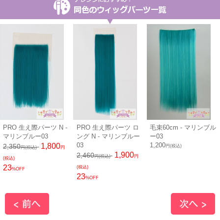
PRO 生え際パーツ N -
PRO 生え際パーツ ロ
毛束60cm - マリンブル
マリンブルー03
ング N - マリンブルー
ー03
03
1,200
1,800
2,350
円(税込)
円(税込)
円
1,900
2,460
円(税込)
円
(税込)
23
(税込)
%OFF
23
%OFF