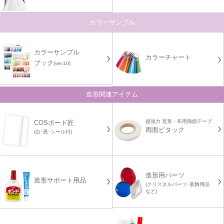
カラーサンプル
カラーサンプル
カラーチャート
ブック
(ver.10)
造形関連アイテム
超強力 造形・布用両面テープ
COSボード匠
両面ピタック
(白･黒･シール付)
造形用パーツ
造形サポート用品
(クリスタルパーツ･装飾用品
など)