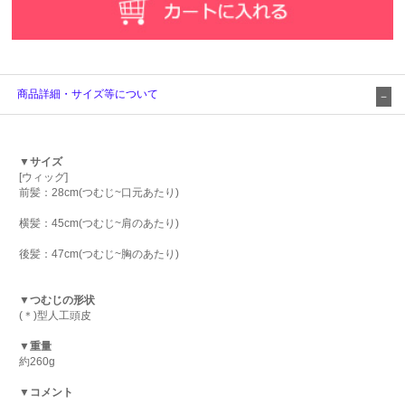
商品詳細・サイズ等について
▼サイズ
[ウィッグ]
前髪：28cm(つむじ~口元あたり)
横髪：45cm(つむじ~肩のあたり)
後髪：47cm(つむじ~胸のあたり)
▼つむじの形状
(＊)型人工頭皮
▼重量
約260g
▼コメント