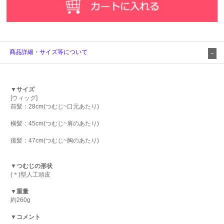
商品詳細・サイズ等について
▼サイズ
[ウィッグ]
前髪：28cm(つむじ~口元あたり)
横髪：45cm(つむじ~肩のあたり)
後髪：47cm(つむじ~胸のあたり)
▼つむじの形状
(＊)型人工頭皮
▼重量
約260g
▼コメント