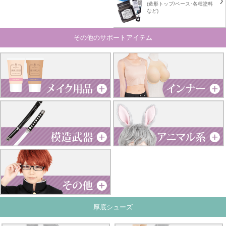
(造形トップ/ベース･各種塗料
など)
その他のサポートアイテム
厚底シューズ