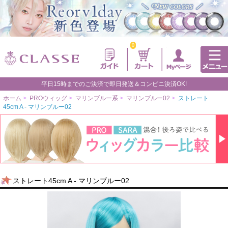
0
平日15時までのご決済で即日発送＆コンビニ決済OK!
ホーム
>
PROウィッグ
>
マリンブルー系
>
マリンブルー02
>
ストレート
45cm A - マリンブルー02
ストレート45cm A - マリンブルー02