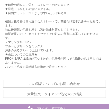
★鎖骨の辺りまで届く、ストレートのセミロング。
★逆毛（ふかし）の無いスタイル。
★自由にカット・加工がしやすいたっぷり毛量。
横髪と後ろ髪は真っ直ぐなストレートで、前髪だけ若干丸みをもたせてい
ます。
特に後頭部の毛量を増やし透け防止対策をしております。
前髪が長いので、カットやセットでお好みの髪型に加工していただけま
す。
＜マリンブルー02＞
ブルーとグリーンをミックス
深みのあるブルーに仕上げています。
★色についてのご注意★
PROとSARAは繊維が異なるため、色番号が同じでも繊維の色は同じでは
ありません。
バンス・毛束の同時購入の際はご注意ください。
この商品についてのお問い合わせ
大量注文・タイアップなどのご相談