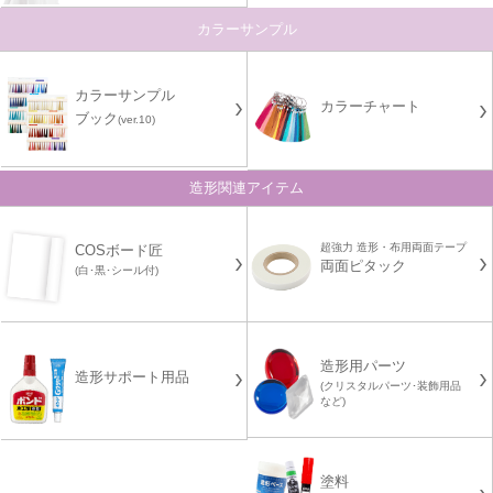
カラーサンプル
カラーサンプル
カラーチャート
ブック
(ver.10)
造形関連アイテム
超強力 造形・布用両面テープ
COSボード匠
両面ピタック
(白･黒･シール付)
造形用パーツ
造形サポート用品
(クリスタルパーツ･装飾用品
など)
塗料