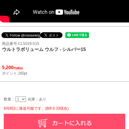
商品番号:CLS019-S15
ウルトラボリューム ウルフ - シルバー15
5,200
円(税込)
ポイント:260pt
数量：
在庫：あり
8月8日に発送可能です。(8/8 6:33現在)