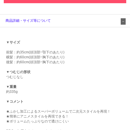
商品詳細・サイズ等について
▼サイズ
前髪：約35cm(頭頂部~顎下のあたり)
横髪：約60cm(頭頂部~胸下のあたり)
後髪：約60cm(頭頂部~胸下のあたり)
▼つむじの形状
つむじなし
▼重量
約335g
▼コメント
★ふかし加工によるスーパーボリュームで二次元スタイルを再現！
★簡単にアニメスタイルを再現できる！
★ボリュームたっぷりなので透けにくい