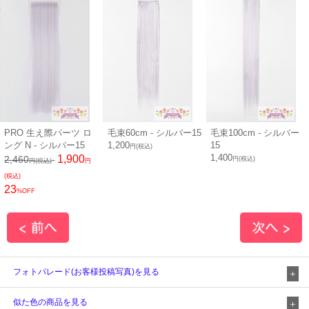
PRO 生え際パーツ ロ
毛束60cm - シルバー15
毛束100cm - シルバー
ング N - シルバー15
1,200
15
円(税込)
1,400
1,900
2,460
円(税込)
円(税込)
円
(税込)
23
%OFF
フォトパレード(お客様投稿写真)を見る
似た色の商品を見る