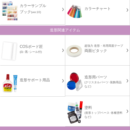
カラーサンプル
カラーチャート
ブック
(ver.10)
造形関連アイテム
超強力 造形・布用両面テープ
COSボード匠
両面ピタック
(白･黒･シール付)
造形用パーツ
造形サポート用品
(クリスタルパーツ･装飾用品
など)
塗料
(造形トップ/ベース･各種塗料
など)