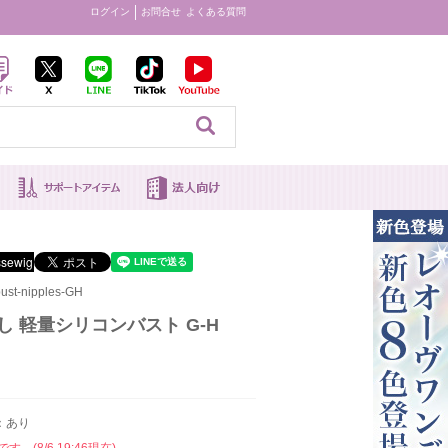
ログイン
お問合せ
よくある質問
見る
st-nipples-GH
なし 軽量シリコンバスト G-H
：あり
。(8/6 19:46現在)