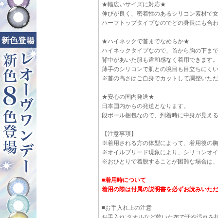
★幅広いサイズに対応★
伸びが良く、密着性のあるシリコン素材で女
ハーフトップタイプなのでどの身長にも合
★ハイネックで首までなめらか★
ハイネックタイプなので、首から胸の下ま
背中があいた服も違和感なく着用できます
薄手のシリコンで肌との境目も目立ちにく
※首の高さはご自身でカットして調整いた
★安心の国内発送★
日本国内からの発送となります。
段ボール梱包なので、到着時に中身が見え
【注意事項】
※着用される方の体型によって、着用後の
※オイルブリード現象により、シリコンオ
※おひとりで着脱することが困難な場合は
■着用時について
着用の際は付属の説明書を必ずお読みいた
■お手入れ上の注意
お手入れ:タオルなど乾いた布で汗や汚れを