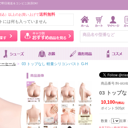
で即日発送＆コンビニ決済OK!
送料無料
税込）以上のお買い上げで
トには何も入っていません
ウィッグをカラーから探す
キャラ別おすすめ商品を
ンナーセール
>
03 トップなし 軽量シリコンバスト G-H
商品番号:IN-slcnbu
03 トップ
10,100
円(税込)
ポイント:505pt
数量：
在庫
8月7日に発送可能です