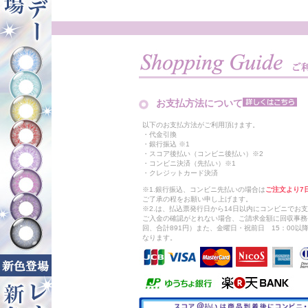
お支払方法について
以下のお支払方法がご利用頂けます。
・代金引換
・銀行振込 ※1
・スコア後払い（コンビニ後払い）※2
・コンビニ決済（先払い）※1
・クレジットカード決済
※1.銀行振込、コンビニ先払いの場合は
ご注文より7
ご了承の程をお願い申し上げます。
※2.は、払込票発行日から14日以内にコンビニでお
ご入金の確認がとれない場合、ご請求金額に回収事務
回、合計891円）また、金曜日・祝前日 15：00
なります。