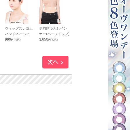
ウィッグズレ防止
男前胸つぶしイン
カチッとスマホス
コニシ ボンド
バンド ベージュ
ナー(ハーフトップ)
トラップ 黒
リヤー 50ml
990
3,650
880
り）
円(税込)
円(税込)
円(税込)
660
円(税込)