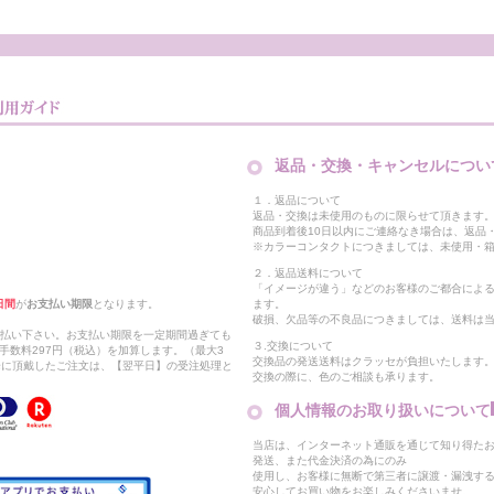
返品・交換・キャンセルについ
１．返品について
返品・交換は未使用のものに限らせて頂きます
商品到着後10日以内にご連絡なき場合は、返品
※カラーコンタクトにつきましては、未使用・箱
２．返品送料について
「イメージが違う」などのお客様のご都合によ
日間
が
お支払い期限
となります。
ます。
破損、欠品等の不良品につきましては、送料は
支払い下さい。お支払い期限を一定期間過ぎても
３.交換について
手数料297円（税込）を加算します。（最大3
交換品の発送送料はクラッセが負担いたします
以降に頂戴したご注文は、【翌平日】の受注処理と
交換の際に、色のご相談も承ります。
個人情報のお取り扱いについて
当店は、インターネット通販を通じて知り得たお
発送、また代金決済の為にのみ
使用し、お客様に無断で第三者に譲渡・漏洩す
安心してお買い物をお楽しみくださいませ。