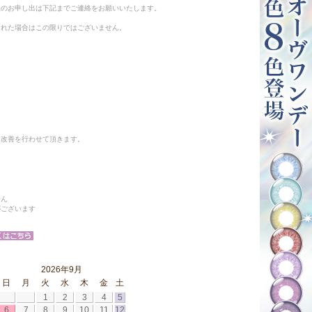
止のお申し出は下記までご連絡をお願いいたします。
られた場合はこの限りではございません。
と改善を行わせて頂きます。
せん
がございます
2026年9月
日
月
火
水
木
金
土
1
2
3
4
5
6
7
8
9
10
11
12