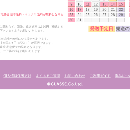
9
10
11
12
13
14
15
16
17
18
19
20
21
22
23
24
25
26
27
28
29
合は宅急便 基本送料・ネコポス 送料が無料となりま
30
31
関わらず、別途、遠方送料 1,320円（税込）を
発送予定日
発送の
下さいますようお願いいたします。
も基本送料が無料になる場合があります。
【全国275円（税込）】が選択できます。
運輸 宅急便での発送となります）
、ご了承の程をお願いたします。
個人情報保護方針
よくあるご質問
お問い合わせ
ご利用ガイド
返品につ