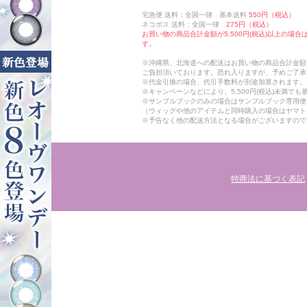
宅急便 送料：全国一律 基本送料
550円（税込）
ネコポス 送料：全国一律
275円（税込）
お買い物の商品合計金額が5,500円(税込)以上の場
す。
※沖縄県、北海道への配送はお買い物の商品合計金額に
ご負担頂いております。恐れ入りますが、予めご了承
※代金引換の場合、代引手数料が別途加算されます。
※キャンペーンなどにより、5,500円(税込)未満で
※サンプルブックのみの場合はサンプルブック専用便
（ウィッグや他のアイテムと同時購入の場合はヤマト
※予告なく他の配送方法となる場合がございますので
特商法に基づく表記