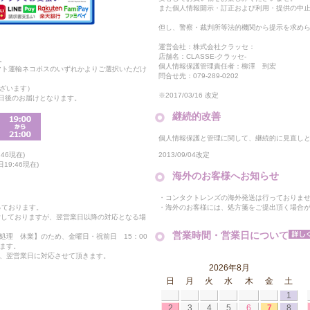
また個人情報開示・訂正および利用・提供の中
但し、警察・裁判所等法的機関から提示を求め
運営会社：株式会社クラッセ：
店舗名：CLASSE-クラッセ-
。
個人情報保護管理責任者：柳澤 到宏
マト運輸ネコポスのいずれかよりご選択いただけ
問合せ先：079-289-0202
ざいます）
※2017/03/16 改定
2日後のお届けとなります。
継続的改善
個人情報保護と管理に関して、継続的に見直し
2013/09/04改定
46現在)
19:46現在)
海外のお客様へお知らせ
・コンタクトレンズの海外発送は行っておりま
・海外のお客様には、処方箋をご提出頂く場合
っております。
付しておりますが、翌営業日以降の対応となる場
営業時間・営業日について
処理 休業】のため、金曜日・祝前日 15：00
ます。
、翌営業日に対応させて頂きます。
2026年8月
日
月
火
水
木
金
土
1
2
3
4
5
6
7
8