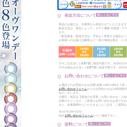
発送方法について
商品のお届けは、兵庫県から発送させていただきます
配送方法は、商品によって、ヤマト運輸 宅急便・ヤ
ます。
（配送業者・配送方法は、予告なく変更する場合がご
お客様へのお届けは離島など一部の地域を除き、1~
只今ご注文頂くと
8月7日
に発送可能です。(8月6日19:
只今お振込みを頂くと
8月7日
に発送可能です。(8月6日
お問い合わせについて
お電話でのお問合わせは月曜-金曜:10時-16時まで承
お問い合わせフォーム
からのお問合わせは24時間受
合がございます。
土曜日・祝日は【発送のみ営業／お問い合わせ・入金
以降のキャンセル・ご変更のお問い合わせは承りかね
また、休業期間中にいただきましたご注文・ご質問は
Tel:079-289-0202
Mail:
お問い合わせフォーム
からご連絡下さい。
送料について