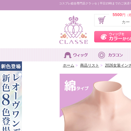
コスプレ総合専門店クラッセ | 平日15時までのご決済
5500
円（
カー
ホーム
>
商品リスト
>
2026女装イ