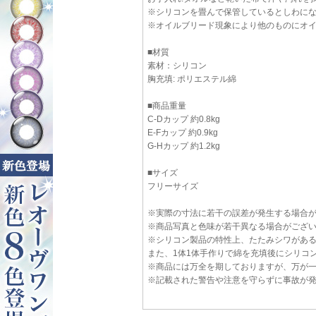
※シリコンを畳んで保管しているとしわに
※オイルブリード現象により他のものにオ
■材質
素材：シリコン
胸充填: ポリエステル綿
■商品重量
C-Dカップ 約0.8kg
E-Fカップ 約0.9kg
G-Hカップ 約1.2kg
■サイズ
フリーサイズ
※実際の寸法に若干の誤差が発生する場合
※商品写真と色味が若干異なる場合がござ
※シリコン製品の特性上、たたみシワがあ
また、1体1体手作りで綿を充填後にシリコ
※商品には万全を期しておりますが、万が一不良が
※記載された警告や注意を守らずに事故が