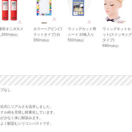
速乾オニガタメ
カラーヘアピン(フ
ウィッグカット用
ウィッグネットセ
1,350
ラットタイプ) 白
シート 10枚入り
ット(ストッキング
円(税込)
350
550
タイプ)
円(税込)
円(税込)
690
円(税込)
ップなし
た目共にリアルさを追求しました。
ステル綿を充填し軽量化しています。
感が少なく体に馴染みます。
によく馴染むシリコンバストです。