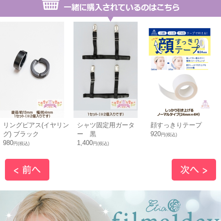
リングピアス(イヤリン
シャツ固定用ガータ
顔すっきりテープ
グ) ブラック
ー 黒
920
円(税込)
980
1,400
円(税込)
円(税込)