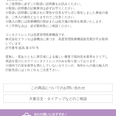
※ご使用前に必ずこの取扱い説明書をお読みください。
※取扱い説明書の記載事項は必ずお守りください。
※取扱い説明書に記載された警告や注意を守らずに発生しました事故の場
合、ご本人の責任となりますのでご注意ください。
※購入の際には医療機関の受診または処方箋の取得を推奨いたします。
※ご不明な点は、必ず眼科医にご相談ください。
コンタクトレンズは高度管理医療機器です。
株式会社クラッセは薬機法に基づき、高度管理医療機器販売業許可を取得
しています。
許可番号:姫高 第 470 号
度無し・度ありともに厚労省による厳しい審査で国内安全基準をクリアし
承認を受けたカラーコンタクトレンズのみを取り扱っております。
※国内での安全基準を満たしていないカラコンの、海外からの個人輸入代
行販売店にはくれぐれもご注意下さい。
この商品についてのお問い合わせ
大量注文・タイアップなどのご相談