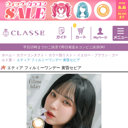
0
平日15時までのご決済で即日発送＆コンビニ決済OK!
ホーム
>
カラーコンタクト
>
カラー別リスト
>
イエロー・ブラウン・ゴー
ルド系
>
エティア フィルミーワンデー 黄昏セピア
エティア フィルミーワンデー 黄昏セピア