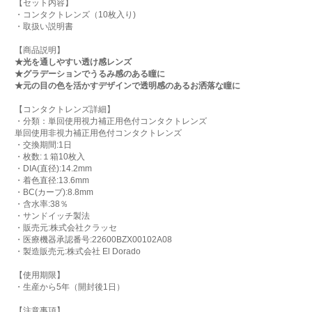
【セット内容】
・コンタクトレンズ（10枚入り)
・取扱い説明書
【商品説明】
★光を通しやすい透け感レンズ
★グラデーションでうるみ感のある瞳に
★元の目の色を活かすデザインで透明感のあるお洒落な瞳に
【コンタクトレンズ詳細】
・分類：単回使用視力補正用色付コンタクトレンズ
単回使用非視力補正用色付コンタクトレンズ
・交換期間:1日
・枚数:１箱10枚入
・DIA(直径):14.2mm
・着色直径:13.6mm
・BC(カーブ):8.8mm
・含水率:38％
・サンドイッチ製法
・販売元:株式会社クラッセ
・医療機器承認番号:22600BZX00102A08
・製造販売元:株式会社 El Dorado
【使用期限】
・生産から5年（開封後1日）
【注意事項】