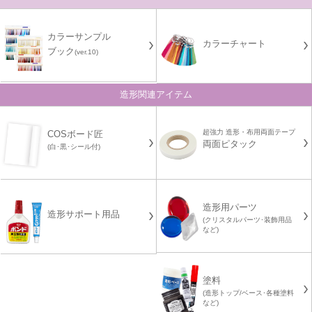
カラーサンプル
カラーチャート
ブック
(ver.10)
造形関連アイテム
超強力 造形・布用両面テープ
COSボード匠
両面ピタック
(白･黒･シール付)
造形用パーツ
造形サポート用品
(クリスタルパーツ･装飾用品
など)
塗料
(造形トップ/ベース･各種塗料
など)