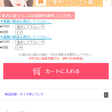
▼
右目
の数値を選択してください。
■PWR
：
■個数
：
▼
左目
の数値を選択してください。
■PWR
：
■個数
：
※1箱のみご購入の場合、片方の度数を未選択にして下さい。
8月7日に発送可能です。(8/6 15:04現在)
商品詳細・サイズ等について