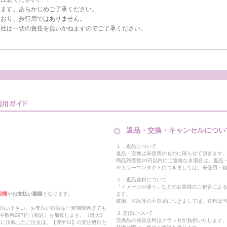
ります。あらかじめご了承ください。
ており、歩行用ではありません。
社は一切の責任を負いかねますのでご了承ください。
返品・交換・キャンセルについ
１．返品について
返品・交換は未使用のものに限らせて頂きます
商品到着後10日以内にご連絡なき場合は、返品
※カラーコンタクトにつきましては、未使用・箱
２．返品送料について
「イメージが違う」などのお客様のご都合によ
日間
が
お支払い期限
となります。
ます。
破損、欠品等の不良品につきましては、送料は
支払い下さい。お支払い期限を一定期間過ぎても
３.交換について
手数料297円（税込）を加算します。（最大3
交換品の発送送料はクラッセが負担いたします
以降に頂戴したご注文は、【翌平日】の受注処理と