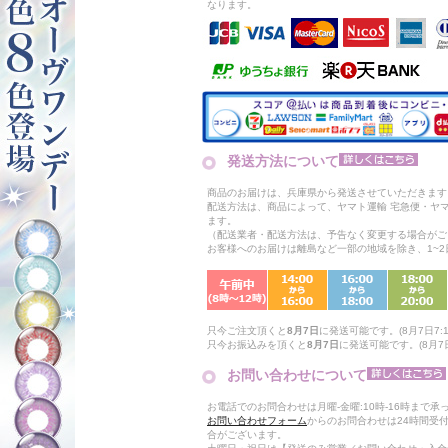
なります。
発送方法について
商品のお届けは、兵庫県から発送させていただきます
配送方法は、商品によって、ヤマト運輸 宅急便・ヤ
ます。
（配送業者・配送方法は、予告なく変更する場合がご
お客様へのお届けは離島など一部の地域を除き、1~
只今ご注文頂くと
8月7日
に発送可能です。(8月7日7:1
只今お振込みを頂くと
8月7日
に発送可能です。(8月7日
お問い合わせについて
お電話でのお問合わせは月曜-金曜:10時-16時まで承
お問い合わせフォーム
からのお問合わせは24時間受
合がございます。