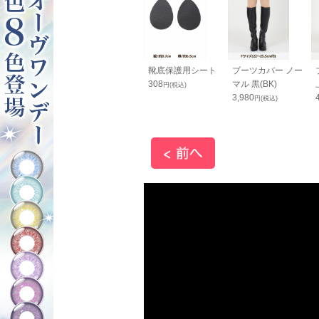
ッとスマホス
コニシ ボンド Ｇク
靴底保護用シート
ブーツカバー ノー
ップ 黒
リヤー 50ml（箱入
308
マル 黒(BK)
円(税込)
り）
3,980
円(税込)
円(税込)
660
円(税込)