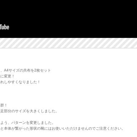
、A4サイズの共布を2枚セット
ーに変更！
入れしやすくなりました！
抜群！
う足部分のサイズを大きくしました。
るよう、パターンを変更しました。
ルと本体が繋がった形状の靴にはお使いいただけませんのでご注意ください。