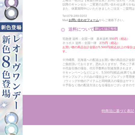
土曜日・祝日は【発送のみ営業／お問い合わせ・入金
以降のキャンセル・ご変更のお問い合わせは承りかね
また、休業期間中にいただきましたご注文・ご質問は
Tel:079-289-0202
Mail:
お問い合わせフォーム
からご連絡下さい。
送料について
宅急便 送料：全国一律 基本送料
550円（税込）
ネコポス 送料：全国一律
275円（税込）
お買い物の商品合計金額が5,500円(税込)以上の場
す。
※沖縄県、北海道への配送はお買い物の商品合計金額に
ご負担頂いております。恐れ入りますが、予めご了承
※代金引換の場合、代引手数料が別途加算されます。
※キャンペーンなどにより、5,500円(税込)未満で
※サンプルブックのみの場合はサンプルブック専用便
（ウィッグや他のアイテムと同時購入の場合はヤマト
※予告なく他の配送方法となる場合がございますので
特商法に基づく表記