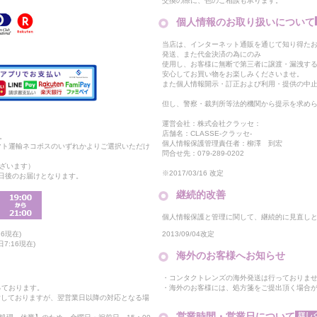
交換の際に、色のご相談も承ります。
個人情報のお取り扱いについて
当店は、インターネット通販を通じて知り得たお
発送、また代金決済の為にのみ
使用し、お客様に無断で第三者に譲渡・漏洩す
安心してお買い物をお楽しみくださいませ。
また個人情報開示・訂正および利用・提供の中
但し、警察・裁判所等法的機関から提示を求め
運営会社：株式会社クラッセ：
店舗名：CLASSE-クラッセ-
。
個人情報保護管理責任者：柳澤 到宏
マト運輸ネコポスのいずれかよりご選択いただけ
問合せ先：079-289-0202
ざいます）
※2017/03/16 改定
2日後のお届けとなります。
継続的改善
個人情報保護と管理に関して、継続的に見直し
2013/09/04改定
6現在)
7:16現在)
海外のお客様へお知らせ
・コンタクトレンズの海外発送は行っておりま
・海外のお客様には、処方箋をご提出頂く場合
っております。
付しておりますが、翌営業日以降の対応となる場
営業時間・営業日について