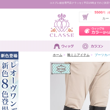
コスプレ総合専門店クラッセ | 平日15時までのご決済
5500
円（
カー
ホーム
>
靴ミニアイテム
>
ブーツカバー