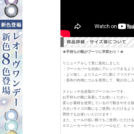
★手持ちの靴がブーツに早変わり！★
リニューアルして更に進化しました
・ブーツカバーを自由にアレンジできるよう
・より強く、よりスムーズに動くファスナ
・底布の内側にゴムを使用して、靴が出し
ストレッチ合皮製のブーツカバーです。
お手持ちの靴に装着してお使いください。
柔らか素材を使用しているので動きやすさ
大きいサイズの靴にもご使用いただけるよ
男性でもお使いいただけます！
また、ヒールの低い靴でもご使用いただけ
※スニーカーやウェッジソールなど、ヒー