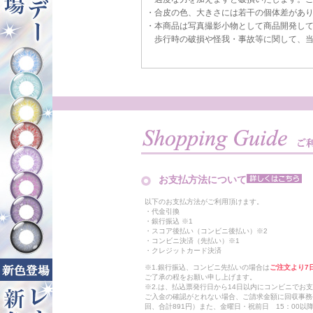
・合皮の色、大きさには若干の個体差があ
・本商品は写真撮影小物として商品開発し
歩行時の破損や怪我・事故等に関して、当
お支払方法について
以下のお支払方法がご利用頂けます。
・代金引換
・銀行振込 ※1
・スコア後払い（コンビニ後払い）※2
・コンビニ決済（先払い）※1
・クレジットカード決済
※1.銀行振込、コンビニ先払いの場合は
ご注文より7
ご了承の程をお願い申し上げます。
※2.は、払込票発行日から14日以内にコンビニでお
ご入金の確認がとれない場合、ご請求金額に回収事務
回、合計891円）また、金曜日・祝前日 15：00