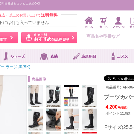
で即日発送＆コンビニ決済OK!
送料無料
税込）以上のお買い上げで
トには何も入っていません
ウィッグをカラーから探す
キャラ別おすすめ商品を
 ラージ 黒(BK)
商品番号:TAN-06
ブーツカバー 
4,200
円(税込)
ポイント:210pt
Fサイズ(25.5~