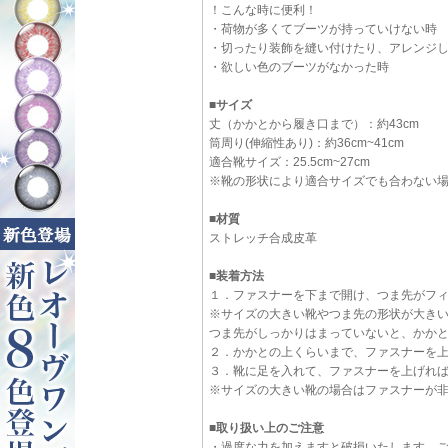
！こんな時に便利！
・荷物が多くてブーツが持っていけない時
・切ったり装飾を縫い付けたり、アレンジ
・欲しい色のブーツがなかった時
■サイズ
丈（かかとから履き口まで）：約43cm
筒周り(伸縮性あり)：約36cm~41cm
適合靴サイズ：25.5cm~27cm
※靴の形状により適合サイズでも合わない
■材質
ストレッチ合成皮革
■装着方法
１．ファスナーを下まで開け、つま先がフ
※サイズの大きい靴やつま先の形状が大き
つま先がしっかりはまっていないと、かか
２．かかとの上くらいまで、ファスナーを
３．靴に足を入れて、ファスナーを上げれ
※サイズの大きい靴の場合はファスナーが
■取り扱い上のご注意
・過度な力を加えますと破損いたします。