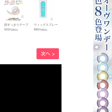
顔すっきりテープ
ウィッグスプレー
速乾オニガタメ
カラーヘアピン
920
990
1,350
ラットタイプ)
円(税込)
円(税込)
円(税込)
350
円(税込)