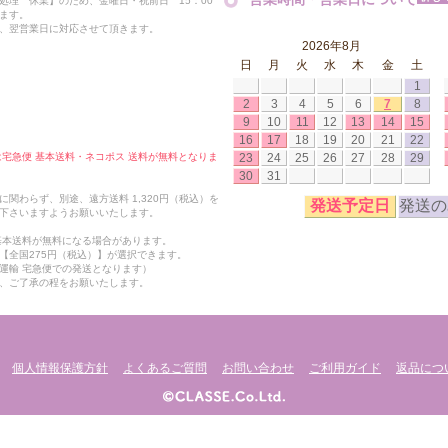
処理 休業】のため、金曜日・祝前日 15：00
ます。
、翌営業日に対応させて頂きます。
2026年8月
日
月
火
水
木
金
土
1
2
3
4
5
6
7
8
9
10
11
12
13
14
15
16
17
18
19
20
21
22
23
24
25
26
27
28
29
合は宅急便 基本送料・ネコポス 送料が無料となりま
30
31
関わらず、別途、遠方送料 1,320円（税込）を
発送予定日
発送の
下さいますようお願いいたします。
も基本送料が無料になる場合があります。
【全国275円（税込）】が選択できます。
運輸 宅急便での発送となります）
、ご了承の程をお願いたします。
個人情報保護方針
よくあるご質問
お問い合わせ
ご利用ガイド
返品につ