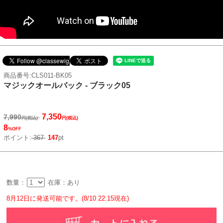
商品番号:CLS011-BK05
マジックオールバック - ブラック05
7,350
7,990
円(税込)
円(税込)
8
%OFF
ポイント:
367
147
pt
数量：
在庫：あり
8月12日に発送可能です。(8/10 22:15現在)