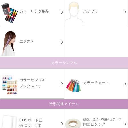
カラーリング用品
ハゲヅラ
エクステ
カラーサンプル
カラーサンプル
カラーチャート
ブック
(ver.10)
造形関連アイテム
超強力 造形・布用両面テープ
COSボード匠
両面ピタック
(白･黒･シール付)