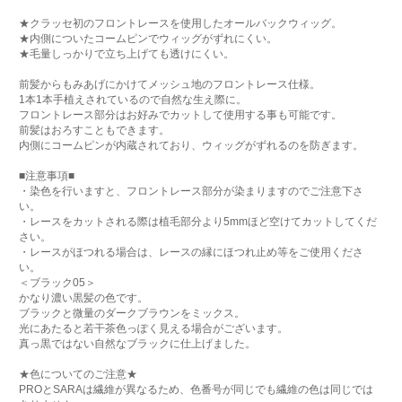
★クラッセ初のフロントレースを使用したオールバックウィッグ。
★内側についたコームピンでウィッグがずれにくい。
★毛量しっかりで立ち上げても透けにくい。
前髪からもみあげにかけてメッシュ地のフロントレース仕様。
1本1本手植えされているので自然な生え際に。
フロントレース部分はお好みでカットして使用する事も可能です。
前髪はおろすこともできます。
内側にコームピンが内蔵されており、ウィッグがずれるのを防ぎます。
■注意事項■
・染色を行いますと、フロントレース部分が染まりますのでご注意下さ
い。
・レースをカットされる際は植毛部分より5mmほど空けてカットしてくだ
さい。
・レースがほつれる場合は、レースの縁にほつれ止め等をご使用くださ
い。
＜ブラック05＞
かなり濃い黒髪の色です。
ブラックと微量のダークブラウンをミックス。
光にあたると若干茶色っぽく見える場合がございます。
真っ黒ではない自然なブラックに仕上げました。
★色についてのご注意★
PROとSARAは繊維が異なるため、色番号が同じでも繊維の色は同じでは