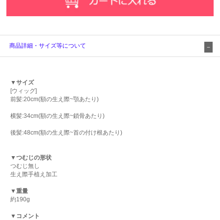
商品詳細・サイズ等について
▼サイズ
[ウィッグ]
前髪:20cm(額の生え際~顎あたり)
横髪:34cm(額の生え際~鎖骨あたり)
後髪:48cm(額の生え際~首の付け根あたり)
▼つむじの形状
つむじ無し
生え際手植え加工
▼重量
約190g
▼コメント