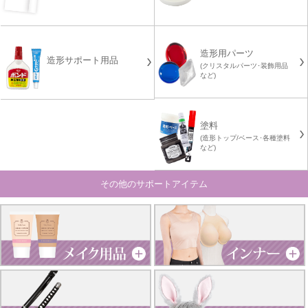
造形用パーツ
造形サポート用品
(クリスタルパーツ･装飾用品
など)
塗料
(造形トップ/ベース･各種塗料
など)
その他のサポートアイテム