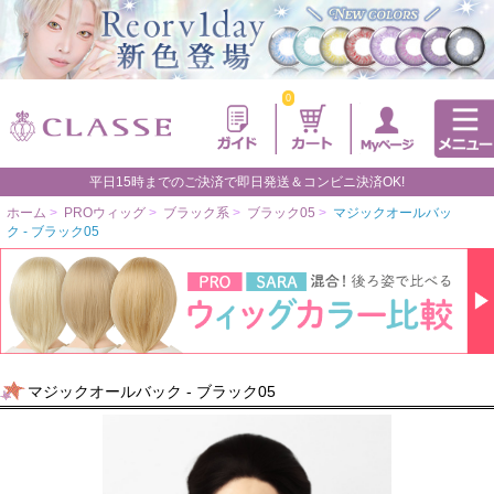
0
平日15時までのご決済で即日発送＆コンビニ決済OK!
ホーム
>
PROウィッグ
>
ブラック系
>
ブラック05
>
マジックオールバッ
ク - ブラック05
マジックオールバック - ブラック05