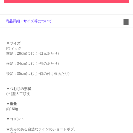
商品詳細・サイズ等について
▼サイズ
[ウィッグ]
前髪：28cm(つむじ~口元あたり)
横髪：34cm(つむじ~顎のあたり)
後髪：35cm(つむじ~首の付け根あたり)
▼つむじの形状
(＊)型人工頭皮
▼重量
約160g
▼コメント
★丸みのある自然なラインのショートボブ。