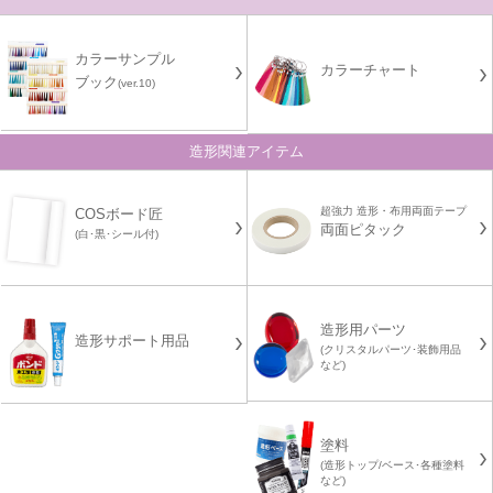
カラーサンプル
カラーチャート
ブック
(ver.10)
造形関連アイテム
超強力 造形・布用両面テープ
COSボード匠
両面ピタック
(白･黒･シール付)
造形用パーツ
造形サポート用品
(クリスタルパーツ･装飾用品
など)
塗料
(造形トップ/ベース･各種塗料
など)