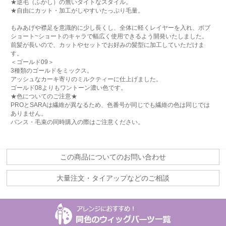
★逆毛（ふかし）の無いタイトなスタイル。
★自由にカット・加工がしやすいたっぷり毛量。
もみあげや襟足を意識的に少し長くし、全体に軽くレイヤーを入れ、ボブ
ショート~ショートのキャラで幅広く使用できるよう開発いたしました。
前髪が長いので、カットやセットでお好みの髪型に加工していただけま
す。
＜ゴールド09＞
3種類のゴールドをミックス。
アッシュなカーキ寄りのミルクティーに仕上げました。
ゴールド08よりもワントーン濃い色です。
★色についてのご注意★
PROとSARAは繊維が異なるため、色番号が同じでも繊維の色は同じでは
ありません。
バンス・毛束の同時購入の際はご注意ください。
この商品についてのお問い合わせ
大量注文・タイアップなどのご相談