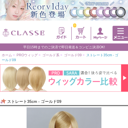
0
平日15時までのご決済で即日発送＆コンビニ決済OK!
ホーム
>
PROウィッグ
>
ゴールド系
>
ゴールド09
>
ストレート35cm - ゴ
ールド09
ストレート35cm - ゴールド09