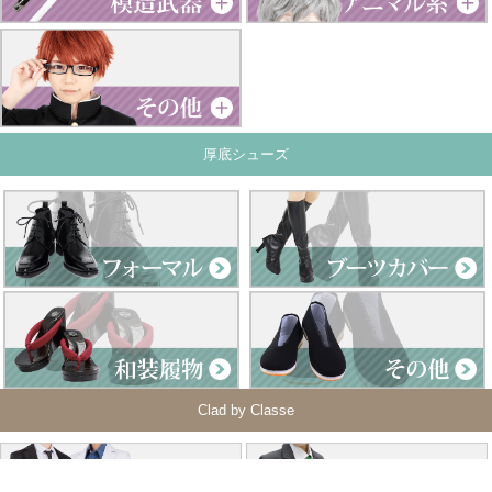
厚底シューズ
Clad by Classe