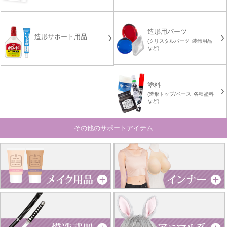
造形用パーツ
造形サポート用品
(クリスタルパーツ･装飾用品
など)
塗料
(造形トップ/ベース･各種塗料
など)
その他のサポートアイテム