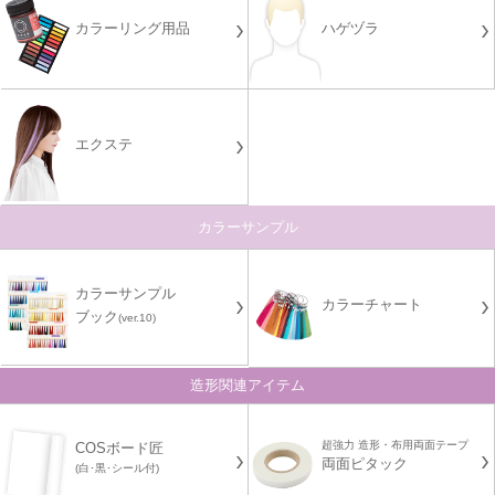
カラーリング用品
ハゲヅラ
エクステ
カラーサンプル
カラーサンプル
カラーチャート
ブック
(ver.10)
造形関連アイテム
超強力 造形・布用両面テープ
COSボード匠
両面ピタック
(白･黒･シール付)