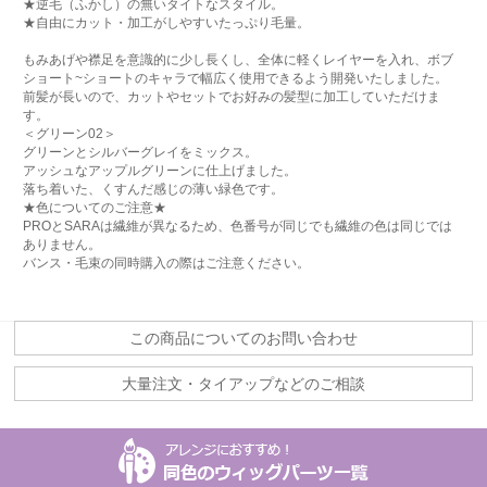
★逆毛（ふかし）の無いタイトなスタイル。
★自由にカット・加工がしやすいたっぷり毛量。
もみあげや襟足を意識的に少し長くし、全体に軽くレイヤーを入れ、ボブ
ショート~ショートのキャラで幅広く使用できるよう開発いたしました。
前髪が長いので、カットやセットでお好みの髪型に加工していただけま
す。
＜グリーン02＞
グリーンとシルバーグレイをミックス。
アッシュなアップルグリーンに仕上げました。
落ち着いた、くすんだ感じの薄い緑色です。
★色についてのご注意★
PROとSARAは繊維が異なるため、色番号が同じでも繊維の色は同じでは
ありません。
バンス・毛束の同時購入の際はご注意ください。
この商品についてのお問い合わせ
大量注文・タイアップなどのご相談