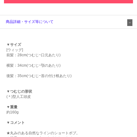
商品詳細・サイズ等について
▼サイズ
[ウィッグ]
前髪：28cm(つむじ~口元あたり)
横髪：34cm(つむじ~顎のあたり)
後髪：35cm(つむじ~首の付け根あたり)
▼つむじの形状
(＊)型人工頭皮
▼重量
約160g
▼コメント
★丸みのある自然なラインのショートボブ。