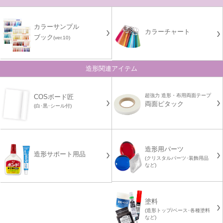
カラーサンプル
カラーチャート
ブック
(ver.10)
造形関連アイテム
超強力 造形・布用両面テープ
COSボード匠
両面ピタック
(白･黒･シール付)
造形用パーツ
造形サポート用品
(クリスタルパーツ･装飾用品
など)
塗料
(造形トップ/ベース･各種塗料
など)