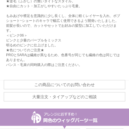
★逆毛（ふかし）の無いタイトなスタイル。
★自由にカット・加工がしやすいたっぷり毛量。
もみあげや襟足を意識的に少し長くし、全体に軽くレイヤーを入れ、ボブ
ショート~ショートのキャラで幅広く使用できるよう開発いたしました。
前髪が長いので、カットやセットでお好みの髪型に加工していただけま
す。
＜ピンク06＞
ピンクと少量のパープルをミックス
明るめのピンクに仕上げました。
★色についてのご注意★
PROとSARAは繊維が異なるため、色番号が同じでも繊維の色は同じでは
ありません。
バンス・毛束の同時購入の際はご注意ください。
この商品についてのお問い合わせ
大量注文・タイアップなどのご相談