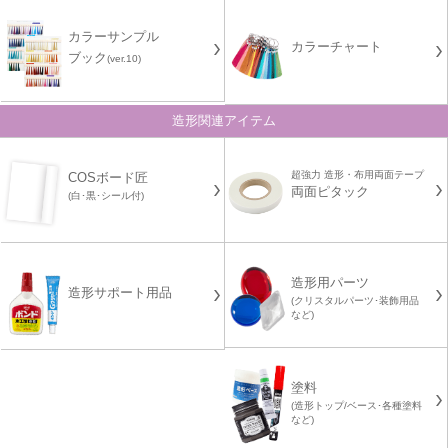
カラーサンプル
カラーチャート
ブック
(ver.10)
造形関連アイテム
超強力 造形・布用両面テープ
COSボード匠
両面ピタック
(白･黒･シール付)
造形用パーツ
造形サポート用品
(クリスタルパーツ･装飾用品
など)
塗料
(造形トップ/ベース･各種塗料
など)