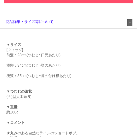
商品詳細・サイズ等について
▼サイズ
[ウィッグ]
前髪：28cm(つむじ~口元あたり)
横髪：34cm(つむじ~顎のあたり)
後髪：35cm(つむじ~首の付け根あたり)
▼つむじの形状
(＊)型人工頭皮
▼重量
約160g
▼コメント
★丸みのある自然なラインのショートボブ。