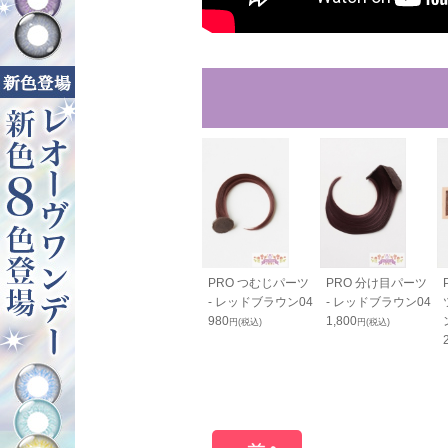
80cm - レッ
カールバンス80cm
PRO つむじパーツ
PRO 分け目パーツ
ラウン04
- レッドブラウン04
- レッドブラウン04
- レッドブラウン04
0
2,420
980
1,800
円(税込)
円(税込)
円(税込)
円(税込)