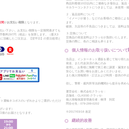
商品到着後10日以内にご連絡なき場合は、返品
※カラーコンタクトにつきましては、未使用・箱
２．返品送料について
「イメージが違う」などのお客様のご都合によ
日間
が
お支払い期限
となります。
ます。
破損、欠品等の不良品につきましては、送料は
支払い下さい。お支払い期限を一定期間過ぎても
３.交換について
手数料297円（税込）を加算します。（最大3
交換品の発送送料はクラッセが負担いたします
以降に頂戴したご注文は、【翌平日】の受注処理と
交換の際に、色のご相談も承ります。
個人情報のお取り扱いについて
当店は、インターネット通販を通じて知り得たお
発送、また代金決済の為にのみ
使用し、お客様に無断で第三者に譲渡・漏洩す
安心してお買い物をお楽しみくださいませ。
また個人情報開示・訂正および利用・提供の中
但し、警察・裁判所等法的機関から提示を求め
運営会社：株式会社クラッセ：
店舗名：CLASSE-クラッセ-
。
個人情報保護管理責任者：柳澤 到宏
マト運輸ネコポスのいずれかよりご選択いただけ
問合せ先：079-289-0202
ざいます）
※2017/03/16 改定
2日後のお届けとなります。
継続的改善