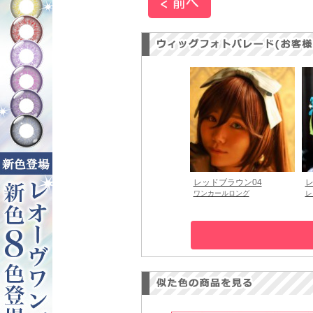
レッドブラウン04
レ
ワンカールロング
レ