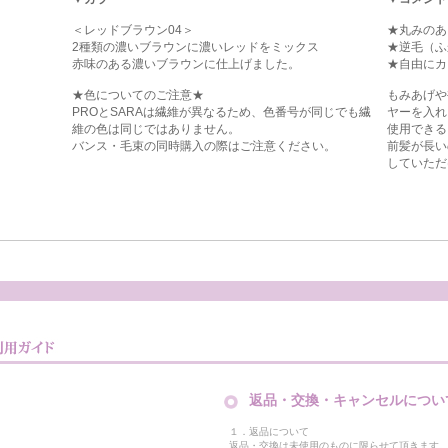
＜レッドブラウン04＞
★丸みのあ
2種類の濃いブラウンに濃いレッドをミックス
★逆毛（ふ
赤味のある濃いブラウンに仕上げました。
★自由にカ
★色についてのご注意★
もみあげや
PROとSARAは繊維が異なるため、色番号が同じでも繊
ヤーを入れ
維の色は同じではありません。
使用できる
バンス・毛束の同時購入の際はご注意ください。
前髪が長い
していただ
返品・交換・キャンセルについ
１．返品について
返品・交換は未使用のものに限らせて頂きます