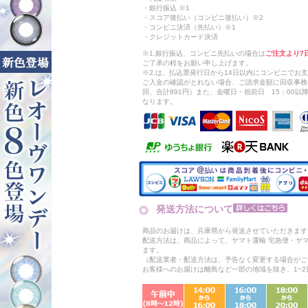
・銀行振込 ※1
・スコア後払い（コンビニ後払い）※2
・コンビニ決済（先払い）※1
・クレジットカード決済
※1.銀行振込、コンビニ先払いの場合は
ご注文より7
ご了承の程をお願い申し上げます。
※2.は、払込票発行日から14日以内にコンビニでお
ご入金の確認がとれない場合、ご請求金額に回収事務
回、合計891円）また、金曜日・祝前日 15：00
なります。
発送方法について
商品のお届けは、兵庫県から発送させていただきます
配送方法は、商品によって、ヤマト運輸 宅急便・ヤ
ます。
（配送業者・配送方法は、予告なく変更する場合がご
お客様へのお届けは離島など一部の地域を除き、1~