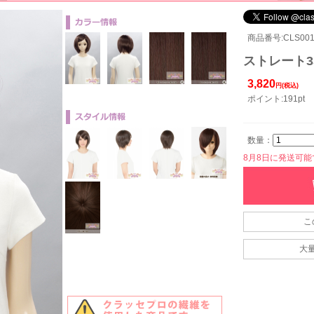
商品番号:CLS001-
ストレート35
3,820
円(税込)
ポイント:191pt
数量：
8月8日に発送可能です
こ
大