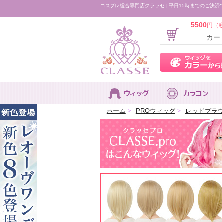
コスプレ総合専門店クラッセ | 平日15時までのご決済
5500
円（
カー
ホーム
>
PROウィッグ
>
レッドブラ