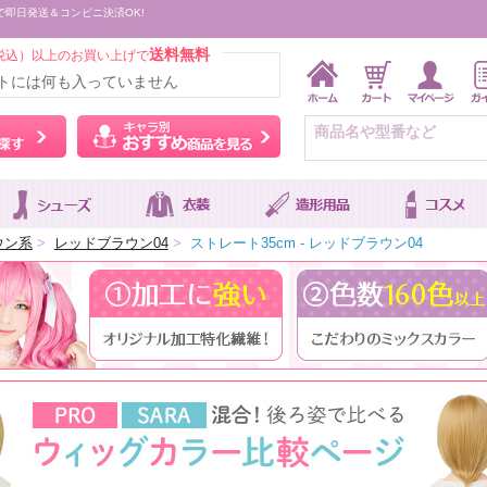
で即日発送＆コンビニ決済OK!
送料無料
税込）以上のお買い上げで
トには何も入っていません
ウィッグをカラーから探す
キャラ別おすすめ商品を
ウン系
>
レッドブラウン04
>
ストレート35cm - レッドブラウン04