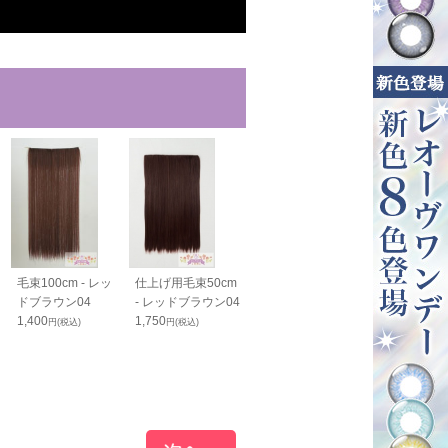
毛束100cm - レッ
仕上げ用毛束50cm
ボリュームアップ
バンス40cm -
ドブラウン04
- レッドブラウン04
毛束70cm - レッド
ドブラウン04
1,400
1,750
ブラウン04
1,800
円(税込)
円(税込)
円(税込)
1,900
円(税込)