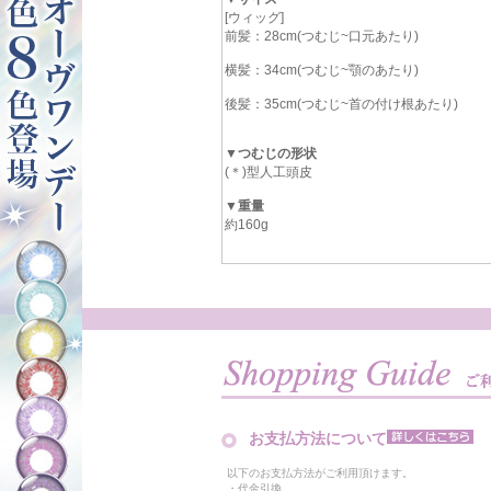
[ウィッグ]
前髪：28cm(つむじ~口元あたり)
横髪：34cm(つむじ~顎のあたり)
後髪：35cm(つむじ~首の付け根あたり)
▼つむじの形状
(＊)型人工頭皮
▼重量
約160g
お支払方法について
以下のお支払方法がご利用頂けます。
・代金引換