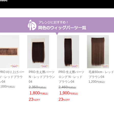
PRO 刈り上げパー
PRO 生え際パーツ
PRO 生え際パーツ
毛束60cm - レッド
ツ - レッドブラウ
N - レッドブラウン
ロング N - レッド
ブラウン04
ン04
04
ブラウン04
1,200
円(税込)
2,000
2,350
2,460
円(税込)
円(税込)
円(税込)
1,800
1,900
円(税込)
円(税込)
23
23
%OFF
%OFF