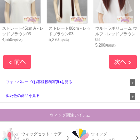
レ
ストレート80cm - レッ
ウルトラボリューム ウ
ベリーショート - レ
ドブラウン03
ルフ - レッドブラウン
ドブラウン03
5,270
03
3,750
円(税込)
円(税込)
5,200
円(税込)
フォトパレード(お客様投稿写真)を見る
似た色の商品を見る
ウィッグ関連アイテム
ウィッグセット・ケア
ウィッグ