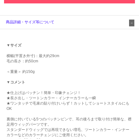
商品詳細・サイズ等について
▼サイズ
横幅(平置き外寸)：最大約29cm
毛の長さ：約50cm
＜重量＞ 約150g
▼コメント
★仕上げはパッチン！簡単・印象チェンジ！
★長さ出し・ツートンカラー・インナーカラーも一瞬
★ワンタッチで毛束の貼り付けいらず！カットしてショートスタイルにも
OK
裏側に付いている5つのパッチンピンで、耳の後ろまで取り付け簡単な、襟
足用ウィッグパーツです。
スタンダードウィッグでは再現できない増毛、ツートンカラー・インナー
カラーなどのカラーチェンジにご使用ください。