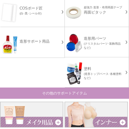
超強力 造形・布用両面テープ
COSボード匠
両面ピタック
(白･黒･シール付)
造形用パーツ
造形サポート用品
(クリスタルパーツ･装飾用品
など)
塗料
(造形トップ/ベース･各種塗料
など)
その他のサポートアイテム