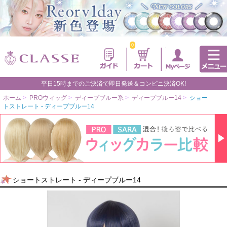
0
平日15時までのご決済で即日発送＆コンビニ決済OK!
ホーム
>
PROウィッグ
>
ディープブルー系
>
ディープブルー14
>
ショー
トストレート - ディープブルー14
ショートストレート - ディープブルー14