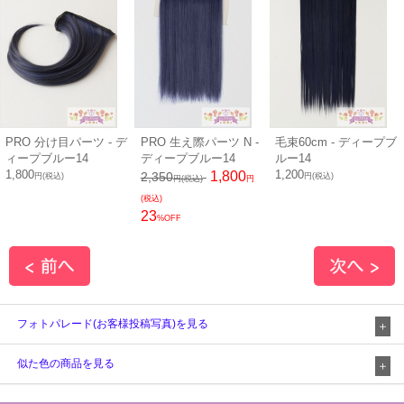
PRO 分け目パーツ - デ
PRO 生え際パーツ N -
毛束60cm - ディープブ
ィープブルー14
ディープブルー14
ルー14
1,800
1,200
1,800
2,350
円(税込)
円(税込)
円(税込)
円
(税込)
23
%OFF
フォトパレード(お客様投稿写真)を見る
似た色の商品を見る