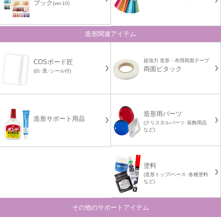
ブック
(ver.10)
造形関連アイテム
超強力 造形・布用両面テープ
COSボード匠
両面ピタック
(白･黒･シール付)
造形用パーツ
造形サポート用品
(クリスタルパーツ･装飾用品
など)
塗料
(造形トップ/ベース･各種塗料
など)
その他のサポートアイテム