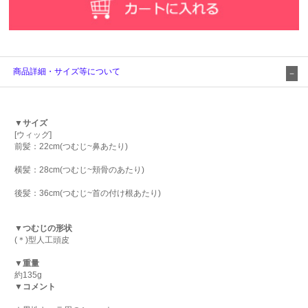
商品詳細・サイズ等について
▼サイズ
[ウィッグ]
前髪：22cm(つむじ~鼻あたり)
横髪：28cm(つむじ~頬骨のあたり)
後髪：36cm(つむじ~首の付け根あたり)
▼つむじの形状
(＊)型人工頭皮
▼重量
約135g
▼コメント