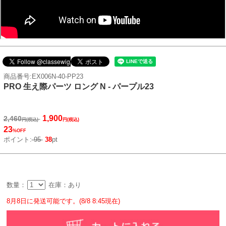
商品番号:EX006N-40-PP23
PRO 生え際パーツ ロング N - パープル23
1,900
2,460
円(税込)
円(税込)
23
%OFF
ポイント:
95
38
pt
数量：
在庫：あり
8月8日に発送可能です。(8/8 8:45現在)