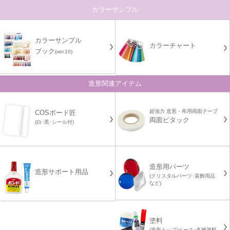
カラーサンプル
カラーサンプル
カラーチャート
ブック
(ver.10)
造形関連アイテム
超強力 造形・布用両面テープ
COSボード匠
両面ピタック
(白･黒･シール付)
造形用パーツ
造形サポート用品
(クリスタルパーツ･装飾用品
など)
塗料
(造形トップ/ベース･各種塗料