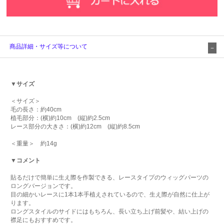
商品詳細・サイズ等について
▼サイズ
＜サイズ＞
毛の長さ：約40cm
植毛部分：(横)約10cm (縦)約2.5cm
レース部分の大きさ：(横)約12cm (縦)約8.5cm
＜重量＞ 約14g
▼コメント
貼るだけで簡単に生え際を作製できる、レースタイプのウィッグパーツの
ロングバージョンです。
目の細かいレースに1本1本手植えされているので、生え際が自然に仕上が
ります。
ロングスタイルのサイドにはもちろん、長い立ち上げ前髪や、結い上げの
襟足にもおすすめです。