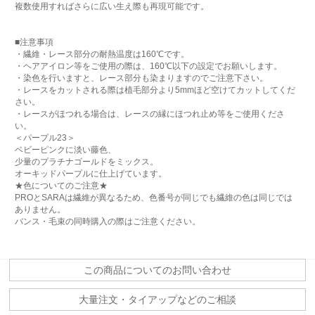
複数使用すればさらに広い生え際も再現可能です。
■注意事項
・繊維・レース部分の耐熱温度は160℃です。
・ヘアアイロン等をご使用の際は、160℃以下の設定でお願いします。
・染色を行いますと、レース部分も染まりますのでご注意下さい。
・レースをカットされる際は植毛部分より5mmほど空けてカットしてくだ
さい。
・レースがほつれる場合は、レースの縁にほつれ止め等をご使用くださ
い。
＜パープル23＞
ベビーピンクに淡い藤色、
少量のプラチナゴールドをミックス。
オーキッドパープルに仕上げています。
★色についてのご注意★
PROとSARAは繊維が異なるため、色番号が同じでも繊維の色は同じでは
ありません。
バンス・毛束の同時購入の際はご注意ください。
この商品についてのお問い合わせ
大量注文・タイアップなどのご相談