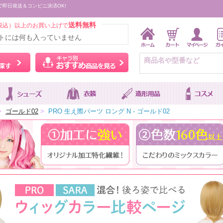
で即日発送＆コンビニ決済OK!
送料無料
税込）以上のお買い上げで
トには何も入っていません
ウィッグをカラーから探す
キャラ別おすすめ商品を
>
ゴールド02
>
PRO 生え際パーツ ロング N - ゴールド02