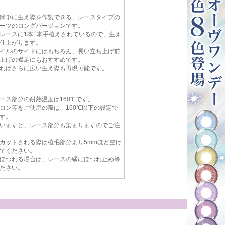
簡単に生え際を作製できる、レースタイプの
ーツのロングバージョンです。
レースに1本1本手植えされているので、生え
仕上がります。
イルのサイドにはもちろん、長い立ち上げ前
上げの襟足にもおすすめです。
ればさらに広い生え際も再現可能です。
ース部分の耐熱温度は160℃です。
ロン等をご使用の際は、160℃以下の設定で
す。
いますと、レース部分も染まりますのでご注
カットされる際は植毛部分より5mmほど空け
てください。
ほつれる場合は、レースの縁にほつれ止め等
ださい。