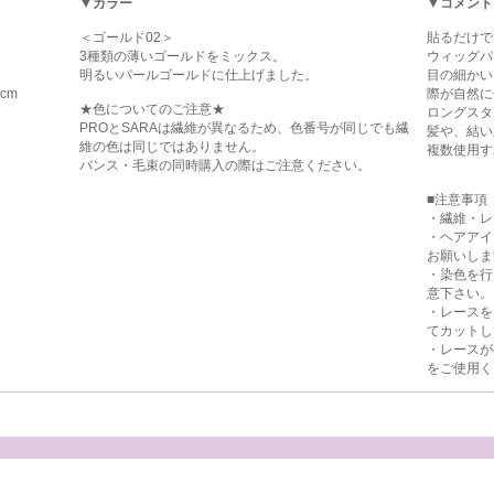
▼カラー
▼コメント
＜ゴールド02＞
貼るだけで
3種類の薄いゴールドをミックス。
ウィッグパ
明るいパールゴールドに仕上げました。
目の細かい
cm
際が自然に
★色についてのご注意★
ロングスタ
PROとSARAは繊維が異なるため、色番号が同じでも繊
髪や、結い
維の色は同じではありません。
複数使用す
バンス・毛束の同時購入の際はご注意ください。
■注意事項
・繊維・レ
・ヘアアイ
お願いしま
・染色を行
意下さい。
・レースを
てカットし
・レースが
をご使用く