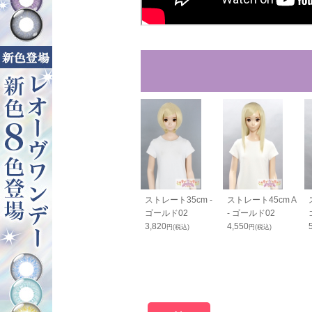
ンテールベー
PRO つむじパーツ
ストレート35cm -
ストレート45cm A
 ゴールド02
- ゴールド02
ゴールド02
- ゴールド02
0
980
3,820
4,550
円(税込)
円(税込)
円(税込)
円(税込)