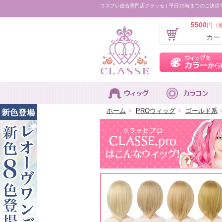
コスプレ総合専門店クラッセ | 平日15時までのご決済
5500
円（
カー
ホーム
>
PROウィッグ
>
ゴールド系