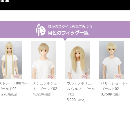
ストレート80cm -
ナチュラルショー
ウルトラボリュー
ベリーショート -
ゴールド02
ト - ゴールド02
ム ウルフ - ゴール
ゴールド02
5,270
4,320
ド02
3,750
円(税込)
円(税込)
円(税込)
5,200
円(税込)