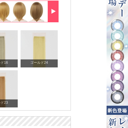
ド16
ゴールド24
ド23