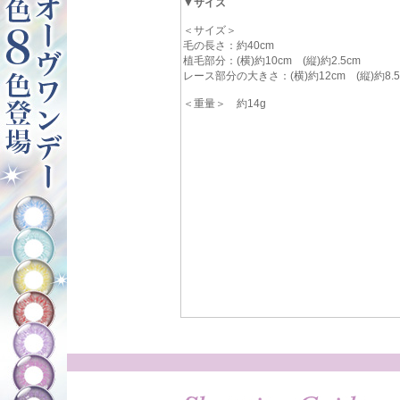
▼サイズ
＜サイズ＞
毛の長さ：約40cm
植毛部分：(横)約10cm (縦)約2.5cm
レース部分の大きさ：(横)約12cm (縦)約8.5
＜重量＞ 約14g