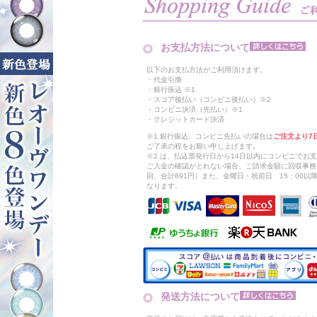
お支払方法について
以下のお支払方法がご利用頂けます。
・代金引換
・銀行振込 ※1
・スコア後払い（コンビニ後払い）※2
・コンビニ決済（先払い）※1
・クレジットカード決済
※1.銀行振込、コンビニ先払いの場合は
ご注文より7
ご了承の程をお願い申し上げます。
※2.は、払込票発行日から14日以内にコンビニでお
ご入金の確認がとれない場合、ご請求金額に回収事務
回、合計891円）また、金曜日・祝前日 15：00
なります。
発送方法について