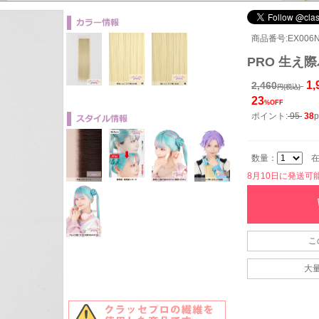
商品番号:EX006N
PRO 生え際
1,
2,460
円(税込)
23
%OFF
ポイント:
95
38
p
数量：
在
8月10日に発送可能で
こ
大