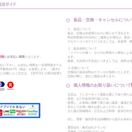
返品・交換・キャンセルについ
１．返品について
返品・交換は未使用のものに限らせて頂きます
商品到着後10日以内にご連絡なき場合は、返品
※カラーコンタクトにつきましては、未使用・箱
２．返品送料について
「イメージが違う」などのお客様のご都合によ
日間
が
お支払い期限
となります。
ます。
破損、欠品等の不良品につきましては、送料は
支払い下さい。お支払い期限を一定期間過ぎても
３.交換について
手数料297円（税込）を加算します。（最大3
交換品の発送送料はクラッセが負担いたします
以降に頂戴したご注文は、【翌平日】の受注処理と
交換の際に、色のご相談も承ります。
個人情報のお取り扱いについて
当店は、インターネット通販を通じて知り得たお
発送、また代金決済の為にのみ
使用し、お客様に無断で第三者に譲渡・漏洩す
安心してお買い物をお楽しみくださいませ。
また個人情報開示・訂正および利用・提供の中
但し、警察・裁判所等法的機関から提示を求め
運営会社：株式会社クラッセ：
店舗名：CLASSE-クラッセ-