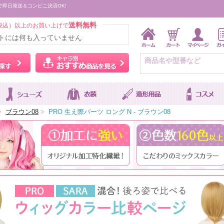
で即日発送＆コンビニ決済OK!
送料無料
税込）以上のお買い上げで
トには何も入っていません
ウィッグをカラーから探す
キャラ別おすすめ商品を
>
ブラウン08
>
PRO 生え際パーツ ロング N - ブラウン08