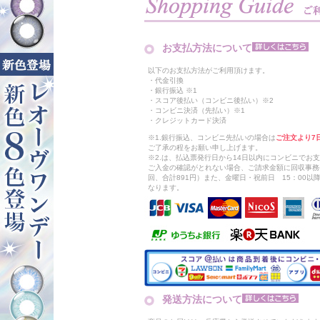
お支払方法について
以下のお支払方法がご利用頂けます。
・代金引換
・銀行振込 ※1
・スコア後払い（コンビニ後払い）※2
・コンビニ決済（先払い）※1
・クレジットカード決済
※1.銀行振込、コンビニ先払いの場合は
ご注文より7
ご了承の程をお願い申し上げます。
※2.は、払込票発行日から14日以内にコンビニでお
ご入金の確認がとれない場合、ご請求金額に回収事務
回、合計891円）また、金曜日・祝前日 15：00
なります。
発送方法について