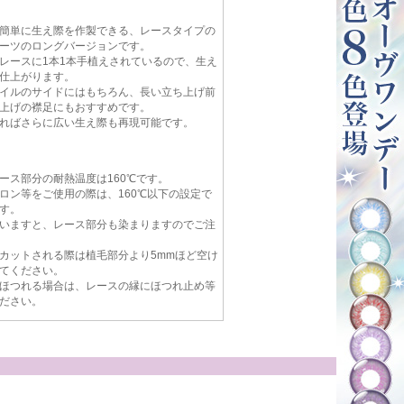
簡単に生え際を作製できる、レースタイプの
ーツのロングバージョンです。
レースに1本1本手植えされているので、生え
仕上がります。
イルのサイドにはもちろん、長い立ち上げ前
上げの襟足にもおすすめです。
ればさらに広い生え際も再現可能です。
ース部分の耐熱温度は160℃です。
ロン等をご使用の際は、160℃以下の設定で
す。
いますと、レース部分も染まりますのでご注
カットされる際は植毛部分より5mmほど空け
てください。
ほつれる場合は、レースの縁にほつれ止め等
ださい。