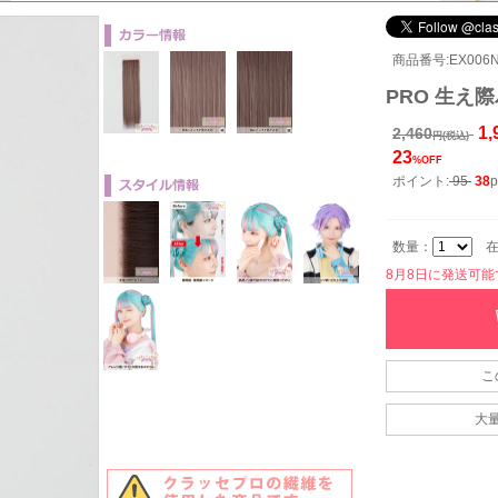
商品番号:EX006N-
PRO 生え際
1,
2,460
円(税込)
23
%OFF
ポイント:
95
38
p
数量：
在
8月8日に発送可能です
こ
大