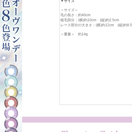
▼サイズ
＜サイズ＞
毛の長さ：約40cm
植毛部分：(横)約10cm (縦)約2.5cm
レース部分の大きさ：(横)約12cm (縦)約8.5
＜重量＞ 約14g