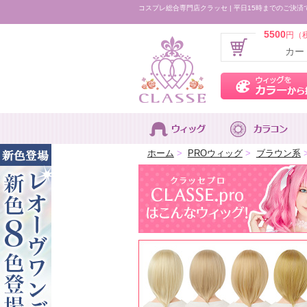
コスプレ総合専門店クラッセ | 平日15時までのご決済
5500
円（
カー
ホーム
>
PROウィッグ
>
ブラウン系