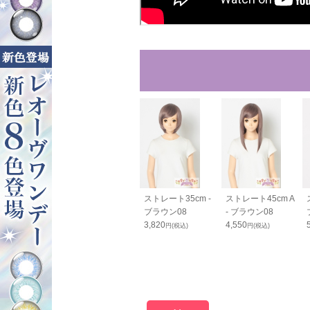
00cm - ブラ
バンス80cm - ブラ
ストレート35cm -
ストレート45cm A
08
ウン08
ブラウン08
- ブラウン08
0
2,050
3,820
4,550
円(税込)
円(税込)
円(税込)
円(税込)