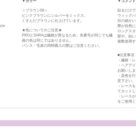
▼カラー
▼コメント
＜ブラウン08＞
貼るだけで
ピンクブラウンにシルバーをミックス。
ウィッグパ
くすんだブラウンに仕上げています。
目の細かい
cm
際が自然に
★色についてのご注意★
ロングスタ
PROとSARAは繊維が異なるため、色番号が同じでも繊
髪や、結い
維の色は同じではありません。
複数使用す
バンス・毛束の同時購入の際はご注意ください。
■注意事項
・繊維・レ
・ヘアアイ
お願いしま
・染色を行
意下さい。
・レースを
てカットし
・レースが
をご使用く