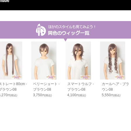
ストレート80cm -
ベリーショート -
スマートウルフ -
カールヘア - ブラ
ブラウン08
ブラウン08
ブラウン08
ウン08
5,270
3,750
4,100
5,550
円(税込)
円(税込)
円(税込)
円(税込)