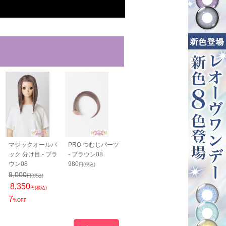
マジックオールバ
PRO つむじパーツ
PRO 分け目パーツ
PRO 襟足パ
ック 分け目 - ブラ
- ブラウン08
- ブラウン08
50cm - ブラウ
ウン08
980
1,800
2,450
円(税込)
円(税込)
円(税込)
9,000
円(税込)
8,350
円(税込)
7
%OFF