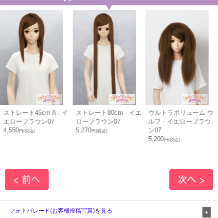
cm A - イ
ストレート80cm - イエ
ウルトラボリューム ウ
ナチュラル
ウン07
ローブラウン07
ルフ - イエローブラウ
イエローブ
5,270
ン07
4,320
)
円(税込)
円(税込
5,200
円(税込)
フォトパレード(お客様投稿写真)を見る