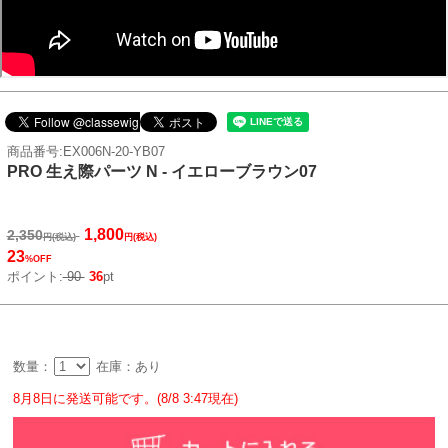
商品番号:EX006N-20-YB07
PRO 生え際パーツ N - イエローブラウン07
1,800
2,350
円(税込)
円(税込)
23
%OFF
ポイント:
90
36
pt
数量：
在庫：あり
8月8日に発送可能です。(8/8 3:47現在)