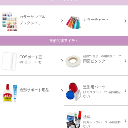
カラーサンプル
カラーチャート
ブック
(ver.10)
造形関連アイテム
超強力 造形・布用両面テープ
COSボード匠
両面ピタック
(白･黒･シール付)
造形用パーツ
造形サポート用品
(クリスタルパーツ･装飾用品
など)
塗料
(造形トップ/ベース･各種塗料
など)