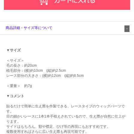
商品詳細・サイズ等について
▼サイズ
＜サイズ＞
毛の長さ：約20cm
植毛部分：(横)約10cm (縦)約2.5cm
レース部分の大きさ：(横)約12cm (縦)約8.5cm
＜重量＞ 約7g
▼コメント
貼るだけで簡単に生え際を作製できる、レースタイプのウィッグパーツで
す。
目の細かいレースに1本1本手植えされているので、生え際が自然に仕上が
ります。
サイドはもちろん、額や襟足、ひげ等の再現にもおすすめです。
複数使用すればさらに広い生え際も再現可能です。