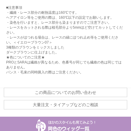
■注意事項
・繊維・レース部分の耐熱温度は160℃です。
ヘアアイロン等をご使用の際は、160℃以下の設定でお願いします。
・染色を行いますと、レース部分も染まりますのでご注意下さい。
・レースをカットされる際は植毛部分より5mmほど空けてカットしてくだ
さい。
・レースがほつれる場合は、レースの縁にほつれ止め等をご使用くださ
い。＜イエローブラウン07＞
3種類のブラウンをミックスしました
ダークブラウンに仕上げました。
★色についてのご注意★
PROとSARAは繊維が異なるため、色番号が同じでも繊維の色は同じでは
ありません。
バンス・毛束の同時購入の際はご注意ください。
この商品についてのお問い合わせ
大量注文・タイアップなどのご相談