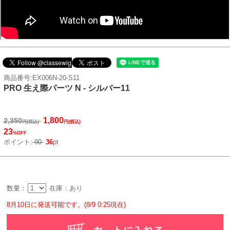
商品番号:EX006N-20-S11
PRO 生え際パーツ N - シルバー11
1,800
2,350
円(税込)
円(税込)
23
%OFF
ポイント:
90
36
pt
数量：
在庫：あり
8月10日に発送可能です。(8/9 0:25現在)