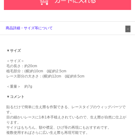
商品詳細・サイズ等について
▼サイズ
＜サイズ＞
毛の長さ：約20cm
植毛部分：(横)約10cm (縦)約2.5cm
レース部分の大きさ：(横)約12cm (縦)約8.5cm
＜重量＞ 約7g
▼コメント
貼るだけで簡単に生え際を作製できる、レースタイプのウィッグパーツで
す。
目の細かいレースに1本1本手植えされているので、生え際が自然に仕上が
ります。
サイドはもちろん、額や襟足、ひげ等の再現にもおすすめです。
複数使用すればさらに広い生え際も再現可能です。