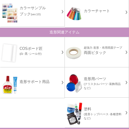
カラーサンプル
カラーチャート
ブック
(ver.10)
造形関連アイテム
超強力 造形・布用両面テープ
COSボード匠
両面ピタック
(白･黒･シール付)
造形用パーツ
造形サポート用品
(クリスタルパーツ･装飾用品
など)
塗料
(造形トップ/ベース･各種塗料
など)