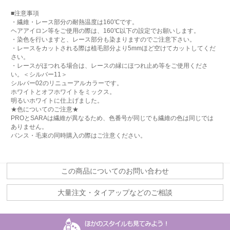
■注意事項
・繊維・レース部分の耐熱温度は160℃です。
ヘアアイロン等をご使用の際は、160℃以下の設定でお願いします。
・染色を行いますと、レース部分も染まりますのでご注意下さい。
・レースをカットされる際は植毛部分より5mmほど空けてカットしてくだ
さい。
・レースがほつれる場合は、レースの縁にほつれ止め等をご使用くださ
い。＜シルバー11＞
シルバー02のリニューアルカラーです。
ホワイトとオフホワイトをミックス。
明るいホワイトに仕上げました。
★色についてのご注意★
PROとSARAは繊維が異なるため、色番号が同じでも繊維の色は同じでは
ありません。
バンス・毛束の同時購入の際はご注意ください。
この商品についてのお問い合わせ
大量注文・タイアップなどのご相談