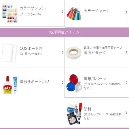
カラーサンプル
カラーチャート
ブック
(ver.10)
造形関連アイテム
超強力 造形・布用両面テープ
COSボード匠
両面ピタック
(白･黒･シール付)
造形用パーツ
造形サポート用品
(クリスタルパーツ･装飾用品
など)
塗料
(造形トップ/ベース･各種塗料
など)