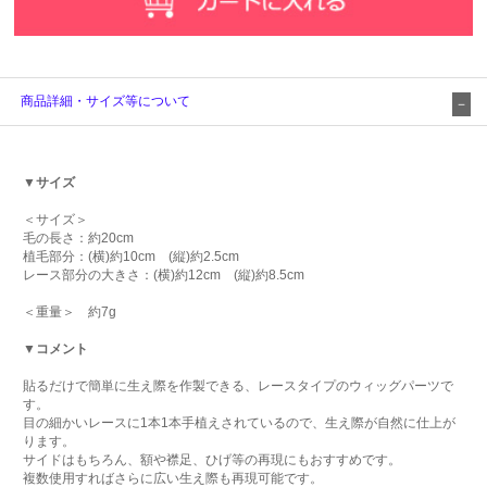
商品詳細・サイズ等について
▼サイズ
＜サイズ＞
毛の長さ：約20cm
植毛部分：(横)約10cm (縦)約2.5cm
レース部分の大きさ：(横)約12cm (縦)約8.5cm
＜重量＞ 約7g
▼コメント
貼るだけで簡単に生え際を作製できる、レースタイプのウィッグパーツで
す。
目の細かいレースに1本1本手植えされているので、生え際が自然に仕上が
ります。
サイドはもちろん、額や襟足、ひげ等の再現にもおすすめです。
複数使用すればさらに広い生え際も再現可能です。