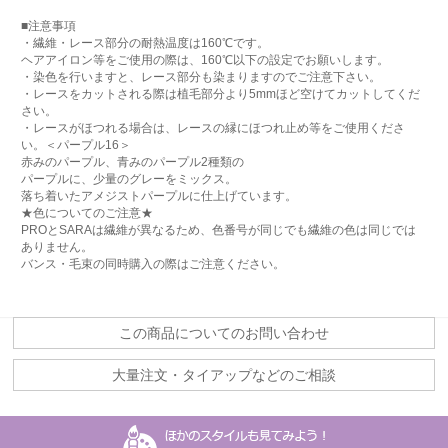
■注意事項
・繊維・レース部分の耐熱温度は160℃です。
ヘアアイロン等をご使用の際は、160℃以下の設定でお願いします。
・染色を行いますと、レース部分も染まりますのでご注意下さい。
・レースをカットされる際は植毛部分より5mmほど空けてカットしてくだ
さい。
・レースがほつれる場合は、レースの縁にほつれ止め等をご使用くださ
い。＜パープル16＞
赤みのパープル、青みのパープル2種類の
パープルに、少量のグレーをミックス。
落ち着いたアメジストパープルに仕上げています。
★色についてのご注意★
PROとSARAは繊維が異なるため、色番号が同じでも繊維の色は同じでは
ありません。
バンス・毛束の同時購入の際はご注意ください。
この商品についてのお問い合わせ
大量注文・タイアップなどのご相談