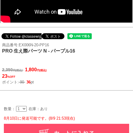
商品番号:EX006N-20-PP16
PRO 生え際パーツ N - パープル16
1,800
2,350
円(税込)
円(税込)
23
%OFF
ポイント:
90
36
pt
数量：
在庫：あり
8月10日に発送可能です。(8/9 21:53現在)