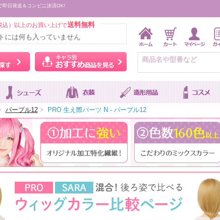
で即日発送＆コンビニ決済OK!
送料無料
税込）以上のお買い上げで
トには何も入っていません
ウィッグをカラーから探す
キャラ別おすすめ商品を
>
パープル12
>
PRO 生え際パーツ N - パープル12