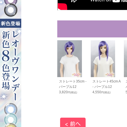
80cm - パー
バンス110cm - パ
ストレート35cm -
ストレート45cm A
12
ープル12
パープル12
- パープル12
0
2,600
3,820
4,550
円(税込)
円(税込)
円(税込)
円(税込)