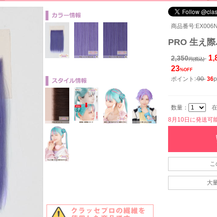
商品番号:EX006N-
PRO 生え際
1,
2,350
円(税込)
23
%OFF
ポイント:
90
36
p
数量：
在
8月10日に発送可能で
こ
大