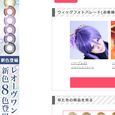
パープル12
パ
ショートストレート
ス