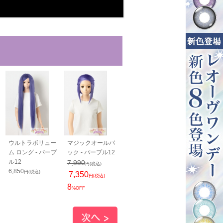
ウルトラボリュー
マジックオールバ
PRO 襟足パーツ
PRO 生え際
ム ロング - パープ
ック - パープル12
50cm - パープル12
N - パープル1
ル12
2,450
7,990
2,350
円(税込)
円(税込)
円(税込)
6,850
円(税込)
7,350
1,800
円(税込)
円(税込)
8
23
%OFF
%OFF