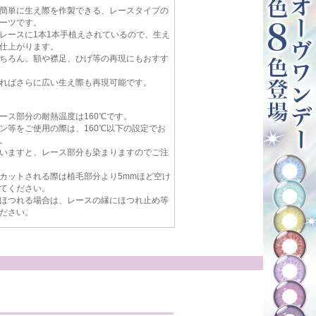
簡単に生え際を作製できる、レースタイプの
ーツです。
レースに1本1本手植えされているので、生え
仕上がります。
ちろん、額や襟足、ひげ等の再現にもおすす
ればさらに広い生え際も再現可能です。
ース部分の耐熱温度は160℃です。
ン等をご使用の際は、160℃以下の設定でお
。
いますと、レース部分も染まりますのでご注
カットされる際は植毛部分より5mmほど空け
てください。
ほつれる場合は、レースの縁にほつれ止め等
ださい。