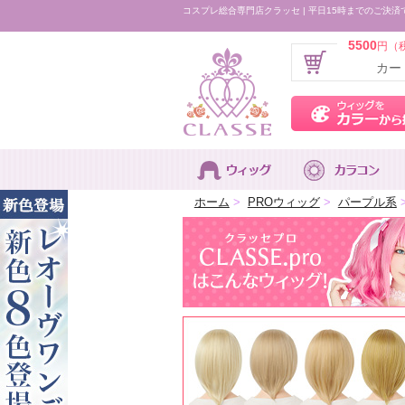
コスプレ総合専門店クラッセ | 平日15時までのご決済
5500
円（
カー
ホーム
>
PROウィッグ
>
パープル系