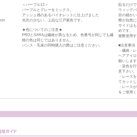
＜パープル12＞
貼るだけで
パープルとグレーをミックス。
ウィッグパ
アッシュ感のあるバイオレットに仕上げました
目の細かい
cm
光沢の少ない、上品な江戸紫色です。
際が自然に
サイドはも
★色についてのご注意★
めです。
PROとSARAは繊維が異なるため、色番号が同じでも繊
複数使用す
維の色は同じではありません。
バンス・毛束の同時購入の際はご注意ください。
■注意事項
・繊維・レ
ヘアアイロ
願いします
・染色を行
意下さい。
・レースを
てカットし
・レースが
をご使用く