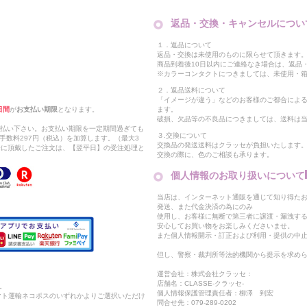
返品・交換・キャンセルについ
１．返品について
返品・交換は未使用のものに限らせて頂きます
商品到着後10日以内にご連絡なき場合は、返品
※カラーコンタクトにつきましては、未使用・箱
２．返品送料について
「イメージが違う」などのお客様のご都合によ
日間
が
お支払い期限
となります。
ます。
破損、欠品等の不良品につきましては、送料は
支払い下さい。お支払い期限を一定期間過ぎても
３.交換について
手数料297円（税込）を加算します。（最大3
交換品の発送送料はクラッセが負担いたします
以降に頂戴したご注文は、【翌平日】の受注処理と
交換の際に、色のご相談も承ります。
個人情報のお取り扱いについて
当店は、インターネット通販を通じて知り得たお
発送、また代金決済の為にのみ
使用し、お客様に無断で第三者に譲渡・漏洩す
安心してお買い物をお楽しみくださいませ。
また個人情報開示・訂正および利用・提供の中
但し、警察・裁判所等法的機関から提示を求め
運営会社：株式会社クラッセ：
店舗名：CLASSE-クラッセ-
。
個人情報保護管理責任者：柳澤 到宏
マト運輸ネコポスのいずれかよりご選択いただけ
問合せ先：079-289-0202