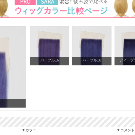
パープル16
パープル18
ディープ
▼カラー
▼コメント