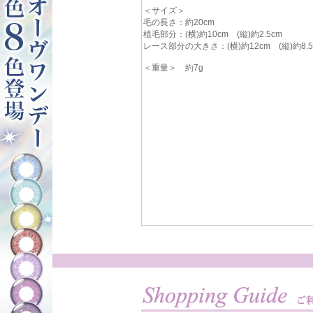
＜サイズ＞
毛の長さ：約20cm
植毛部分：(横)約10cm (縦)約2.5cm
レース部分の大きさ：(横)約12cm (縦)約8.5
＜重量＞ 約7g