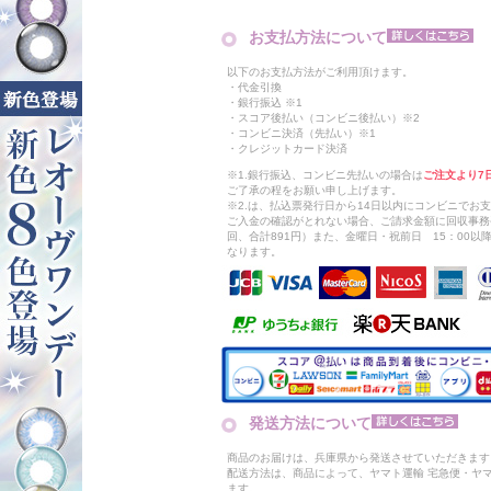
お支払方法について
以下のお支払方法がご利用頂けます。
・代金引換
・銀行振込 ※1
・スコア後払い（コンビニ後払い）※2
・コンビニ決済（先払い）※1
・クレジットカード決済
※1.銀行振込、コンビニ先払いの場合は
ご注文より7
ご了承の程をお願い申し上げます。
※2.は、払込票発行日から14日以内にコンビニでお
ご入金の確認がとれない場合、ご請求金額に回収事務
回、合計891円）また、金曜日・祝前日 15：00
なります。
発送方法について
商品のお届けは、兵庫県から発送させていただきます
配送方法は、商品によって、ヤマト運輸 宅急便・ヤ
ます。